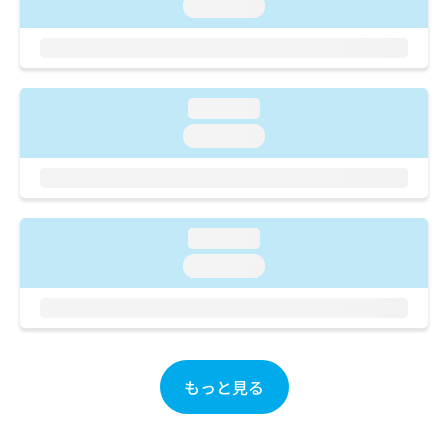
ご了
loading...
ら
み
承く
は
ださ
こ
無
い。
ち
料
ら
情
loading...
報
拡
掲
loading...
充
載
の
情
お
報
申
の
し
修
loading...
込
正
loading...
み
は
は
こ
こ
ち
ち
ら
ら
そ
もっと見る
の
他
の