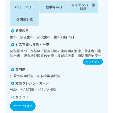
ッ
は
マイナンバー保
バリアフリー
駐車場あり
ク
こ
険証
ナ
ち
ビ
外国語対応
ら
に
関
広
診療科目
す
広
告
歯科 矯正歯科 小児歯科 歯科口腔外科
る
告
代
お
出
対応可能な疾患・治療
理
問
稿
歯科領域の一次診療／顎変形症の歯科矯正治療／障害者の歯
店
い
の
科治療／摂食機能障害の治療／埋伏歯抜歯／顎関節症治療／
合
の
お
顎変形症治療／顎骨骨折治療／口唇、舌若しくは口腔粘膜の
もっと見る
わ
方
問
炎症、外傷又は腫瘍の治療／唇顎口蓋裂治療
せ
い
は
専門医
は
合
こ
口腔外科専門医／歯科麻酔専門医
こ
わ
ち
対応クレジットカード
ち
せ
ら
ら
は
VISA／MASTER／JCB／AMEX
こ
クチコミ
こち
ち
広
らは
広
ら
告
クチコミを見る
マイ
告
出
ナビ