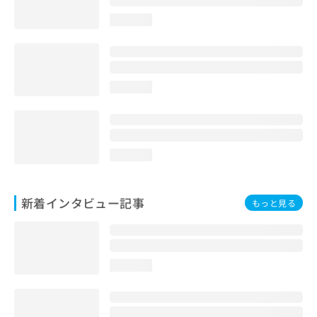
loading...
loading...
loading...
新着インタビュー記事
もっと見る
loading...