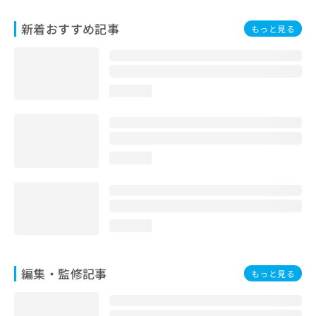
お
問
新着おすすめ記事
もっと見る
い
合
わ
せ
loading...
は
こ
ち
ら
loading...
loading...
編集・監修記事
もっと見る