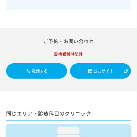
出
稿
クリ
資
稿
ニッ
の
料
クナ
の
お
の
ビサ
お
問
ご
イト
問
い
請
への
い
合
お問
求
合
合せ
わ
は
ご予約・お問い合わせ
フォ
わ
せ
こ
ーム
せ
は
ち
診療受付時間外
とな
は
こ
ら
りま
こ
ち
す。
ち
ら
クリ
電話する
公式サイト
無
ら
ニッ
料
クの
資
情
予
料
報
約・
の
症状
拡
のご
ご
充
相談
請
の
など
同じエリア・診療科目のクリニック
求
お
はで
は
申
きま
こ
せん
し
loading...
ので
ち
込