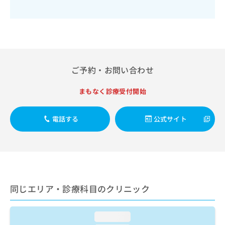
出
稿
クリ
資
稿
ニッ
の
料
クナ
の
お
の
ビサ
お
問
ご
イト
問
い
請
への
い
合
お問
求
合
合せ
わ
は
ご予約・お問い合わせ
フォ
わ
せ
こ
ーム
せ
は
ち
とな
まもなく診療受付開始
は
こ
ら
りま
こ
ち
す。
ち
ら
クリ
電話する
公式サイト
無
ら
ニッ
料
クの
資
情
予
料
報
約・
の
症状
拡
のご
ご
充
相談
請
の
など
同じエリア・診療科目のクリニック
求
お
はで
は
申
きま
こ
せん
し
loading...
ので
ち
込