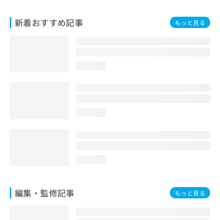
お
問
新着おすすめ記事
もっと見る
い
合
わ
せ
は
loading...
こ
ち
ら
loading...
loading...
編集・監修記事
もっと見る