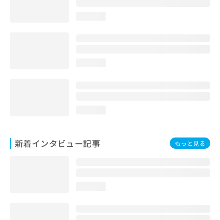
loading...
loading...
loading...
新着インタビュー記事
もっと見る
loading...