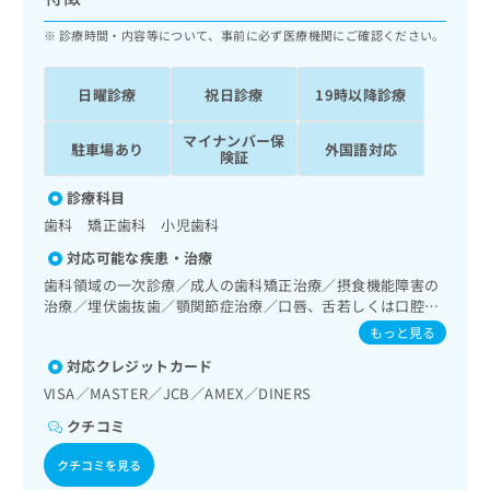
ッ
は
ク
診療時間・内容等について、事前に必ず医療機関にご確認ください。
こ
ナ
ち
ビ
ら
日曜診療
祝日診療
19時以降診療
に
関
広
マイナンバー保
す
広
駐車場あり
外国語対応
告
険証
る
告
代
お
出
診療科目
理
問
稿
歯科 矯正歯科 小児歯科
店
い
の
合
の
お
対応可能な疾患・治療
わ
方
問
歯科領域の一次診療／成人の歯科矯正治療／摂食機能障害の
せ
い
は
治療／埋伏歯抜歯／顎関節症治療／口唇、舌若しくは口腔粘
は
合
こ
膜の炎症、外傷又は腫瘍の治療
もっと見る
こ
わ
ち
ち
せ
対応クレジットカード
ら
ら
は
VISA／MASTER／JCB／AMEX／DINERS
こ
こち
クチコミ
ち
広
らは
広
ら
告
マイ
クチコミを見る
告
出
ナビ