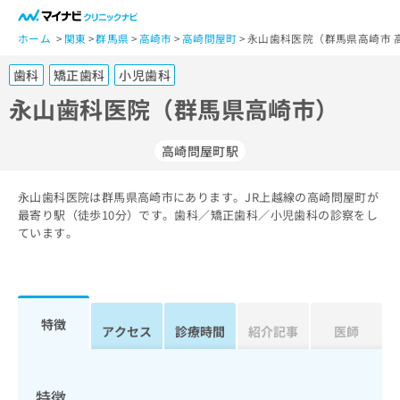
一
般
ホーム
関東
群馬県
高崎市
高崎問屋町
永山歯科医院（群馬県高崎市 
ユ
歯科
矯正歯科
小児歯科
ー
ザ
永山歯科医院（群馬県高崎市）
ー
の
高崎問屋町駅
方
は
こ
永山歯科医院は群馬県高崎市にあります。JR上越線の高崎問屋町が
最寄り駅（徒歩10分）です。歯科／矯正歯科／小児歯科の診察をし
ち
ています。
ら
医
マ
療
イ
関
ナ
特徴
アクセス
診療時間
紹介記事
医師
係
ビ
者
ク
の
リ
方
ニ
特徴