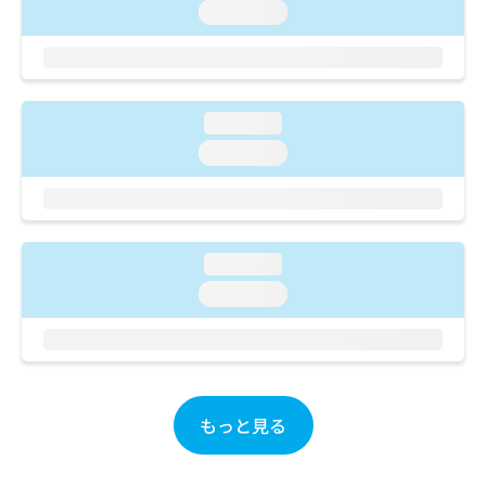
ご了
ら
み
loading...
承く
は
ださ
こ
無
い。
ち
料
ら
情
報
loading...
拡
掲
loading...
充
載
の
情
お
報
申
の
し
修
loading...
込
正
loading...
み
は
は
こ
こ
ち
ち
ら
ら
そ
もっと見る
の
他
の