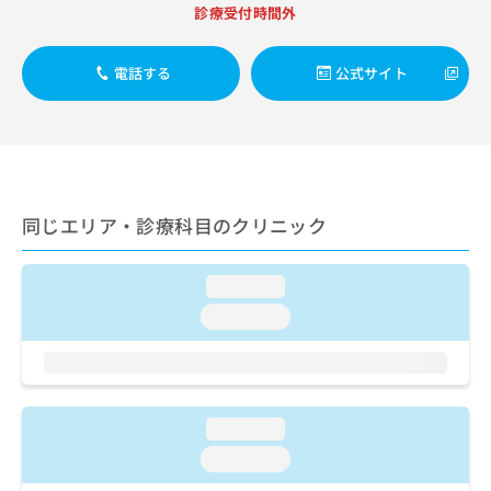
出
稿
クリ
資
診療受付時間外
稿
ニッ
の
料
クナ
の
お
の
ビサ
お
電話する
公式サイト
問
ご
イト
問
い
請
への
い
合
お問
求
合
合せ
わ
は
フォ
わ
せ
こ
ーム
せ
は
ち
とな
は
こ
ら
りま
同じエリア・診療科目のクリニック
こ
ち
す。
ち
ら
クリ
無
ら
ニッ
料
loading...
クの
資
情
予
loading...
料
報
約・
の
症状
拡
のご
ご
充
相談
請
の
など
求
お
はで
loading...
は
申
きま
こ
せん
し
loading...
ので
ち
込