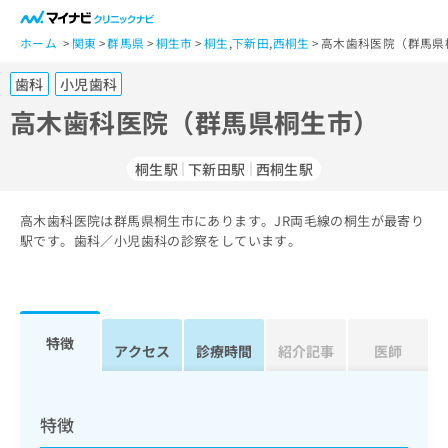
一
般
ホーム
関東
群馬県
桐生市
桐生
,
下新田
,
西桐生
高木歯科医院（群馬県
ユ
歯科
小児歯科
ー
ザ
高木歯科医院（群馬県桐生市）
ー
の
桐生駅
下新田駅
西桐生駅
方
は
こ
高木歯科医院は群馬県桐生市にあります。JR両毛線の桐生が最寄り
駅です。歯科／小児歯科の診察をしています。
ち
ら
医
マ
療
イ
特徴
アクセス
診療時間
紹介記事
医師
関
ナ
係
ビ
者
ク
の
リ
特徴
方
ニ