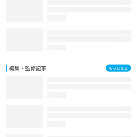
お
問
い
loading...
合
わ
せ
は
こ
loading...
ち
ら
編集・監修記事
もっと見る
loading...
loading...