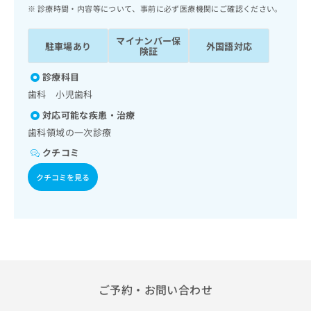
ッ
は
診療時間・内容等について、事前に必ず医療機関にご確認ください。
ク
こ
ナ
ち
マイナンバー保
駐車場あり
外国語対応
ビ
険証
ら
に
関
診療科目
広
す
広
歯科 小児歯科
告
る
告
代
対応可能な疾患・治療
お
出
理
問
歯科領域の一次診療
稿
店
い
の
クチコミ
合
の
お
わ
方
問
クチコミを見る
せ
い
は
は
合
こ
こ
わ
ち
ち
せ
ら
ら
は
こ
こち
ち
広
らは
広
ら
ご予約・お問い合わせ
告
マイ
告
出
ナビ