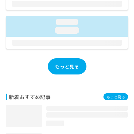
ご了
ら
み
承く
は
ださ
こ
無
い。
ち
料
loading...
ら
情
loading...
報
拡
掲
充
載
の
情
お
報
申
の
もっと見る
し
修
込
正
み
は
は
こ
こ
ち
新着おすすめ記事
もっと見る
ち
ら
ら
そ
の
loading...
他
の