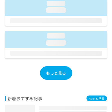
ご了
ら
み
loading...
承く
は
ださ
loading...
こ
無
い。
ち
料
ら
情
報
拡
掲
loading...
充
載
loading...
の
情
お
報
申
の
し
修
込
正
み
は
もっと見る
は
こ
こ
ち
ち
ら
ら
そ
新着おすすめ記事
もっと見る
の
他
の