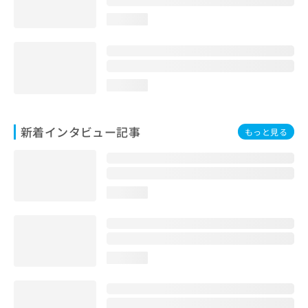
loading...
loading...
新着インタビュー記事
もっと見る
loading...
loading...