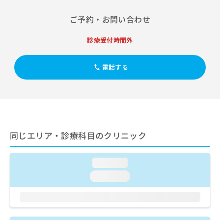
出
稿
クリ
資
稿
ニッ
の
料
ご予約・お問い合わせ
クナ
の
お
の
ビサ
お
問
ご
イト
診療受付時間外
問
い
請
への
い
合
お問
求
合
合せ
わ
は
電話する
フォ
わ
せ
こ
ーム
せ
は
ち
とな
は
こ
ら
りま
こ
ち
す。
ち
ら
クリ
無
ら
ニッ
料
クの
同じエリア・診療科目のクリニック
資
情
予
料
報
約・
の
症状
拡
loading...
のご
ご
充
相談
請
の
loading...
など
求
お
はで
は
申
きま
こ
せん
し
ので
ち
込