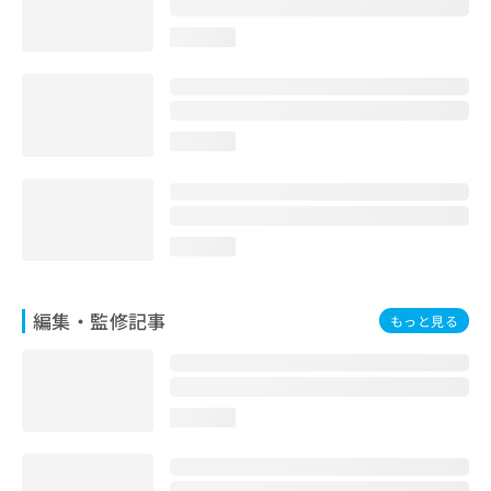
お
問
loading...
い
合
わ
せ
loading...
は
こ
ち
ら
loading...
編集・監修記事
もっと見る
loading...