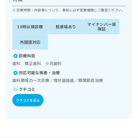
ッ
は
ク
診療時間・内容等について、事前に必ず医療機関にご確認ください。
こ
ナ
ち
ビ
ら
マイナンバー保
19時以降診療
駐車場あり
に
険証
関
広
す
広
外国語対応
告
る
告
代
お
出
診療科目
理
問
稿
歯科 矯正歯科 小児歯科
店
い
の
合
の
お
対応可能な疾患・治療
わ
方
問
歯科領域の一次診療／埋伏歯抜歯／顎関節症治療
せ
い
は
クチコミ
は
合
こ
こ
わ
ち
クチコミを見る
ち
せ
ら
ら
は
こ
こち
ち
広
らは
広
ら
告
マイ
告
出
ナビ