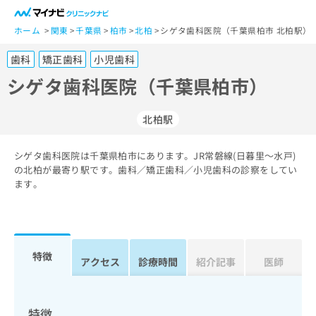
一
般
ホーム
関東
千葉県
柏市
北柏
シゲタ歯科医院（千葉県柏市 北柏駅）
ユ
歯科
矯正歯科
小児歯科
ー
ザ
シゲタ歯科医院（千葉県柏市）
ー
の
北柏駅
方
は
こ
シゲタ歯科医院は千葉県柏市にあります。JR常磐線(日暮里～水戸)
の北柏が最寄り駅です。歯科／矯正歯科／小児歯科の診察をしてい
ち
ます。
ら
医
マ
療
イ
関
ナ
特徴
アクセス
診療時間
紹介記事
医師
係
ビ
者
ク
の
リ
方
ニ
特徴