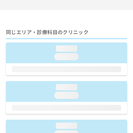
出
稿
クリ
資
稿
ニッ
の
料
クナ
の
お
の
ビサ
お
問
ご
イト
問
い
請
への
同じエリア・診療科目のクリニック
い
合
お問
求
合
合せ
わ
は
フォ
わ
せ
こ
ーム
loading...
せ
は
ち
とな
は
こ
loading...
ら
りま
こ
ち
す。
ち
ら
クリ
無
ら
ニッ
料
クの
資
情
予
loading...
料
報
約・
の
症状
拡
loading...
のご
ご
充
相談
請
の
など
求
お
はで
は
申
きま
こ
せん
し
loading...
ので
ち
込