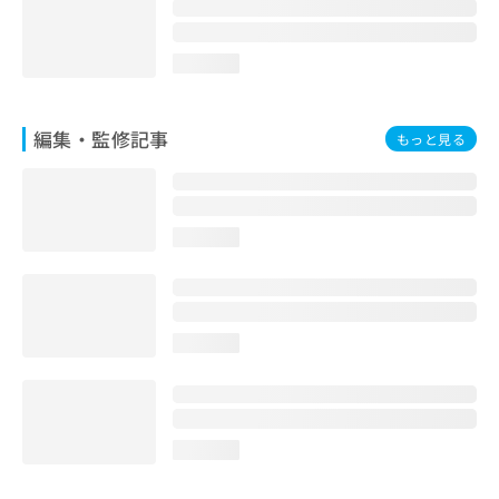
お
問
い
loading...
合
わ
せ
編集・監修記事
もっと見る
は
こ
ち
ら
loading...
loading...
loading...