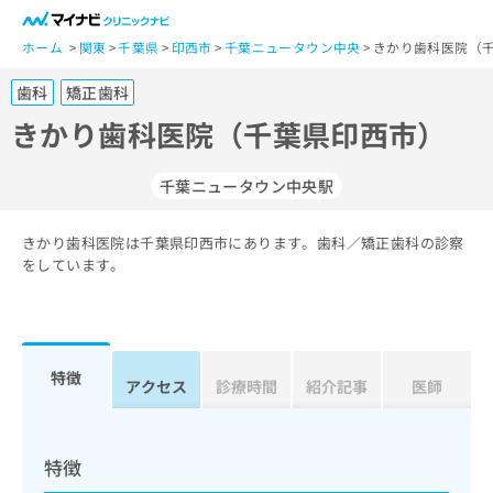
一
般
ホーム
関東
千葉県
印西市
千葉ニュータウン中央
きかり歯科医院（
ユ
歯科
矯正歯科
ー
ザ
きかり歯科医院（千葉県印西市）
ー
の
千葉ニュータウン中央駅
方
は
こ
きかり歯科医院は千葉県印西市にあります。歯科／矯正歯科の診察
をしています。
ち
ら
医
マ
療
イ
特徴
アクセス
診療時間
紹介記事
医師
関
ナ
係
ビ
者
ク
の
リ
特徴
方
ニ