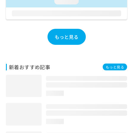
ご了
loading...
ら
み
承く
は
ださ
こ
無
い。
ち
料
ら
情
報
もっと見る
拡
掲
充
載
の
情
お
報
申
の
新着おすすめ記事
もっと見る
し
修
込
正
み
は
は
こ
こ
ち
loading...
ち
ら
ら
そ
の
loading...
他
の