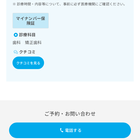
ッ
は
診療時間・内容等について、事前に必ず医療機関にご確認ください。
ク
こ
ナ
ち
マイナンバー保
ビ
険証
ら
に
関
診療科目
広
す
広
歯科 矯正歯科
告
る
告
代
クチコミ
お
出
理
問
稿
クチコミを見る
店
い
の
合
の
お
わ
方
問
せ
い
は
は
合
こ
こ
わ
ち
ち
せ
ら
ら
は
ご予約・お問い合わせ
こ
こち
ち
広
らは
広
ら
告
電話する
マイ
告
出
ナビ