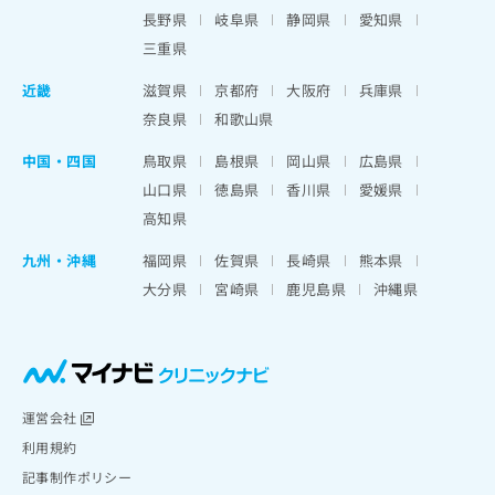
出
稿
クリ
資
長野県
岐阜県
静岡県
愛知県
稿
ニッ
の
料
クナ
三重県
の
お
の
ビサ
お
問
ご
イト
近畿
滋賀県
京都府
大阪府
兵庫県
問
い
請
への
い
奈良県
和歌山県
合
お問
求
合
合せ
わ
は
フォ
わ
中国・四国
鳥取県
島根県
岡山県
広島県
せ
こ
ーム
せ
は
ち
山口県
徳島県
香川県
愛媛県
とな
は
こ
ら
りま
高知県
こ
ち
す。
ち
ら
クリ
九州・沖縄
福岡県
佐賀県
長崎県
熊本県
無
ら
ニッ
料
大分県
宮崎県
鹿児島県
沖縄県
クの
資
情
予
料
報
約・
の
症状
拡
のご
ご
充
相談
請
の
など
求
お
運営会社
はで
は
申
きま
利用規約
こ
せん
し
記事制作ポリシー
ので
ち
込