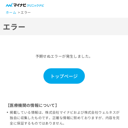
一
般
ホーム
エラー
ユ
エラー
ー
ザ
ー
の
方
予期せぬエラーが発生しました。
は
こ
ち
トップページ
ら
医
マ
療
イ
関
ナ
【医療機関の情報について】
係
ビ
掲載している情報は、株式会社マイナビおよび株式会社ウェルネスが
者
ク
独自に収集したものです。正確な情報に努めておりますが、内容を完
の
リ
全に保証するものではありません。
方
ニ