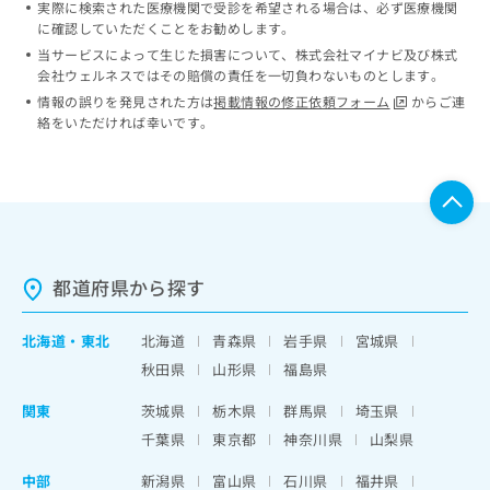
実際に検索された医療機関で受診を希望される場合は、必ず医療機関
ッ
は
に確認していただくことをお勧めします。
ク
こ
ナ
当サービスによって生じた損害について、株式会社マイナビ及び株式
ち
会社ウェルネスではその賠償の責任を一切負わないものとします。
ビ
ら
に
情報の誤りを発見された方は
掲載情報の修正依頼フォーム
からご連
関
絡をいただければ幸いです。
広
す
広
告
る
告
代
お
出
理
問
稿
店
い
の
合
の
お
わ
方
問
都道府県から探す
せ
い
は
は
合
こ
こ
北海道
・
東北
北海道
青森県
岩手県
宮城県
わ
ち
ち
せ
秋田県
山形県
福島県
ら
ら
は
こ
関東
茨城県
栃木県
群馬県
埼玉県
こち
ち
広
千葉県
東京都
神奈川県
山梨県
らは
広
ら
告
マイ
告
出
中部
ナビ
新潟県
富山県
石川県
福井県