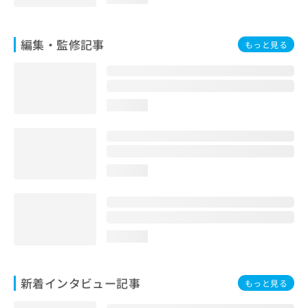
お
問
い
編集・監修記事
もっと見る
合
わ
せ
は
こ
loading...
ち
ら
loading...
loading...
新着インタビュー記事
もっと見る