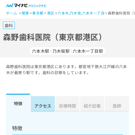
一
般
ホーム
関東
東京都
港区
六本木
,
乃木坂
,
六本木一丁目
森野歯科医院（
ユ
歯科
ー
ザ
森野歯科医院（東京都港区）
ー
の
六本木駅
乃木坂駅
六本木一丁目駅
方
は
こ
森野歯科医院は東京都港区にあります。都営地下鉄大江戸線の六本
木が最寄り駅です。歯科の診察をしています。
ち
ら
医
マ
療
イ
特徴
アクセス
診療時間
紹介記事
医師
関
ナ
係
ビ
者
ク
の
リ
特徴
方
ニ