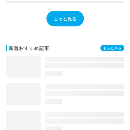
ご了
ら
み
承く
は
ださ
こ
無
い。
もっと見る
ち
料
ら
情
報
拡
掲
充
載
新着おすすめ記事
もっと見る
の
情
お
報
申
の
し
修
込
正
loading...
み
は
は
こ
こ
ち
ち
ら
loading...
ら
そ
の
他
の
loading...