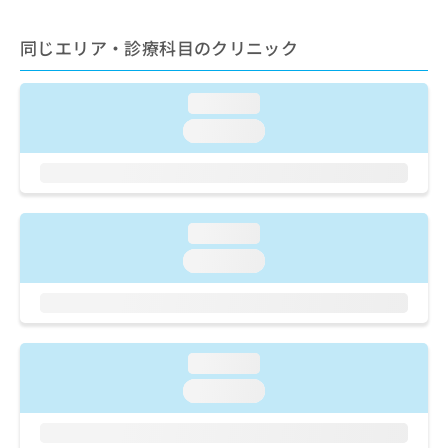
出
稿
クリ
資
稿
ニッ
の
料
クナ
同じエリア・診療科目のクリニック
の
お
の
ビサ
お
問
ご
イト
問
い
請
への
loading...
い
合
お問
求
合
合せ
わ
loading...
は
フォ
わ
せ
こ
ーム
せ
は
ち
とな
は
こ
ら
りま
こ
ち
す。
ち
ら
クリ
loading...
無
ら
ニッ
料
loading...
クの
資
情
予
料
報
約・
の
症状
拡
のご
ご
充
相談
請
の
loading...
など
求
お
はで
loading...
は
申
きま
こ
せん
し
ので
ち
込