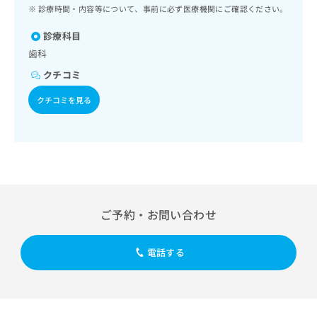
ッ
は
診療時間・内容等について、事前に必ず医療機関にご確認ください。
ク
こ
ナ
診療科目
ち
ビ
歯科
ら
に
クチコミ
関
広
す
広
クチコミを見る
告
る
告
代
お
出
理
問
稿
店
い
の
合
の
お
わ
方
問
せ
い
は
は
合
こ
ご予約・お問い合わせ
こ
わ
ち
ち
せ
ら
ら
は
電話する
こ
こち
ち
広
らは
広
ら
告
マイ
告
出
ナビ