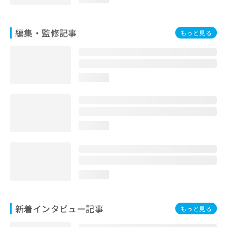
お
問
い
編集・監修記事
もっと見る
合
わ
せ
は
こ
loading...
ち
ら
loading...
loading...
新着インタビュー記事
もっと見る