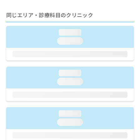
出
稿
クリ
資
稿
ニッ
の
料
クナ
同じエリア・診療科目のクリニック
の
お
の
ビサ
お
問
ご
イト
問
い
請
への
loading...
い
合
お問
求
合
合せ
わ
loading...
は
フォ
わ
せ
こ
ーム
せ
は
ち
とな
は
こ
ら
りま
こ
ち
す。
ち
ら
クリ
loading...
無
ら
ニッ
料
loading...
クの
資
情
予
料
報
約・
の
症状
拡
のご
ご
充
相談
請
の
loading...
など
求
お
はで
loading...
は
申
きま
こ
せん
し
ので
ち
込