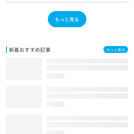
ご了
ら
み
承く
は
ださ
こ
無
い。
もっと見る
ち
料
ら
情
報
拡
掲
充
載
新着おすすめ記事
もっと見る
の
情
お
報
申
の
し
修
込
正
loading...
み
は
は
こ
こ
ち
ち
ら
loading...
ら
そ
の
他
の
loading...