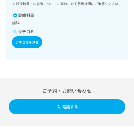
ッ
は
診療時間・内容等について、事前に必ず医療機関にご確認ください。
ク
こ
ナ
診療科目
ち
ビ
歯科
ら
に
クチコミ
関
広
す
広
クチコミを見る
告
る
告
代
お
出
理
問
稿
店
い
の
合
の
お
わ
方
問
せ
い
は
は
合
こ
ご予約・お問い合わせ
こ
わ
ち
ち
せ
ら
ら
は
電話する
こ
こち
ち
広
らは
広
ら
告
マイ
告
出
ナビ