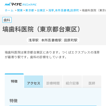
一
般
ホーム
関東
東京都
台東区
浅草
,
本所吾妻橋
,
田原町
塙歯科医院（東京
ユ
歯科
ー
ザ
塙歯科医院（東京都台東区）
ー
の
浅草駅
本所吾妻橋駅
田原町駅
方
は
こ
塙歯科医院は東京都台東区にあります。つくばエクスプレスの浅草
が最寄り駅です。歯科の診察をしています。
ち
ら
医
マ
療
イ
特徴
アクセス
診療時間
紹介記事
医師
関
ナ
係
ビ
者
ク
の
リ
特徴
方
ニ