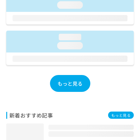
ご了
ら
み
loading...
承く
は
ださ
こ
無
い。
ち
料
ら
情
報
loading...
拡
掲
loading...
充
載
の
情
お
報
申
の
し
修
込
正
もっと見る
み
は
は
こ
こ
ち
ち
ら
ら
新着おすすめ記事
もっと見る
そ
の
他
の