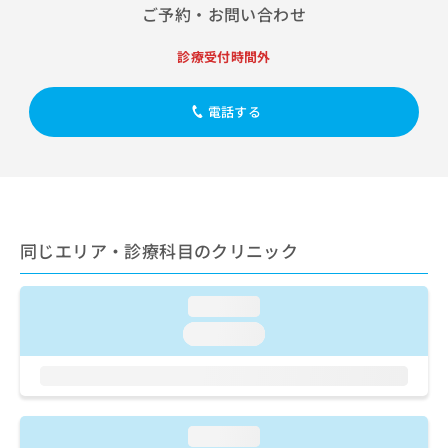
出
稿
クリ
資
ご予約・お問い合わせ
稿
ニッ
の
料
クナ
の
お
の
診療受付時間外
ビサ
お
問
ご
イト
問
い
請
への
い
合
お問
求
電話する
合
合せ
わ
は
フォ
わ
せ
こ
ーム
せ
は
ち
とな
は
こ
ら
りま
こ
ち
す。
ち
ら
クリ
無
ら
ニッ
同じエリア・診療科目のクリニック
料
クの
資
情
予
料
報
約・
loading...
の
症状
拡
のご
loading...
ご
充
相談
請
の
など
求
お
はで
は
申
きま
こ
せん
し
ので
ち
loading...
込