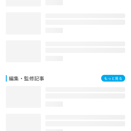
loading...
お
問
い
合
わ
loading...
せ
は
こ
ち
ら
loading...
編集・監修記事
もっと見る
loading...