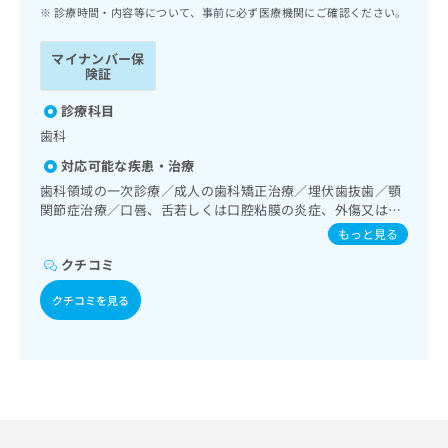
ッ
は
診療時間・内容等について、事前に必ず医療機関にご確認ください。
ク
こ
ナ
ち
マイナンバー保
ビ
険証
ら
に
関
診療科目
広
す
広
歯科
告
る
告
代
対応可能な疾患・治療
お
出
理
問
歯科領域の一次診療／成人の歯科矯正治療／埋伏歯抜歯／顎
稿
店
関節症治療／口唇、舌若しくは口腔粘膜の炎症、外傷又は腫
い
の
瘍の治療
合
の
お
もっと見る
わ
方
問
クチコミ
せ
い
は
は
合
こ
クチコミを見る
こ
わ
ち
ち
せ
ら
ら
は
こ
こち
ち
広
らは
広
ら
告
マイ
告
出
ナビ