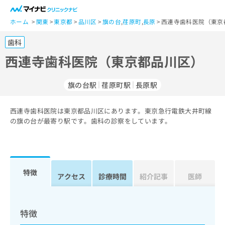
一
般
ホーム
関東
東京都
品川区
旗の台
,
荏原町
,
長原
西連寺歯科医院（東京
ユ
歯科
ー
ザ
西連寺歯科医院（東京都品川区）
ー
の
旗の台駅
荏原町駅
長原駅
方
は
こ
西連寺歯科医院は東京都品川区にあります。東京急行電鉄大井町線
の旗の台が最寄り駅です。歯科の診察をしています。
ち
ら
医
マ
療
イ
特徴
アクセス
診療時間
紹介記事
医師
関
ナ
係
ビ
者
ク
の
リ
特徴
方
ニ