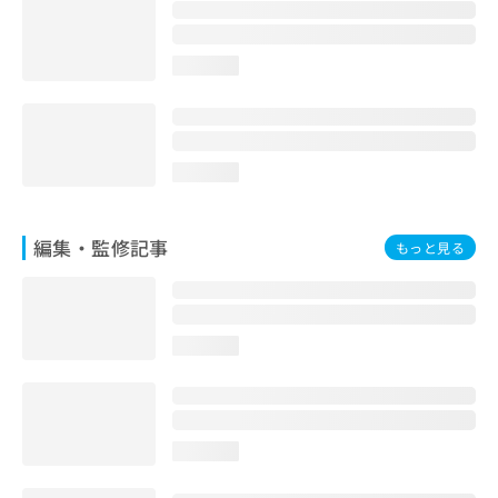
お
問
い
loading...
合
わ
せ
は
こ
loading...
ち
ら
編集・監修記事
もっと見る
loading...
loading...