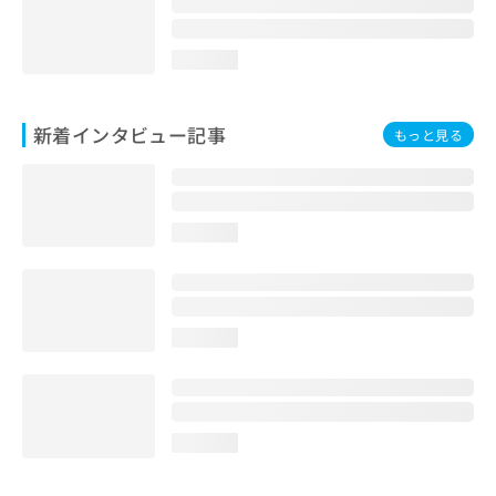
loading...
新着インタビュー記事
もっと見る
loading...
loading...
loading...