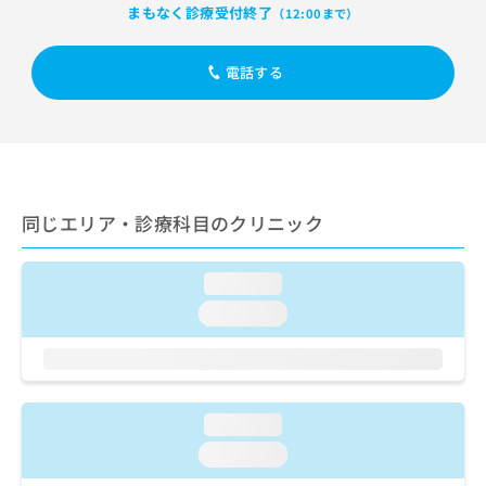
出
稿
クリ
資
まもなく診療受付終了
（12:00まで）
稿
ニッ
の
料
クナ
の
お
の
ビサ
お
電話する
問
ご
イト
問
い
請
への
い
合
お問
求
合
合せ
わ
は
フォ
わ
せ
こ
ーム
せ
は
ち
とな
は
こ
ら
りま
同じエリア・診療科目のクリニック
こ
ち
す。
ち
ら
クリ
無
ら
ニッ
料
loading...
クの
資
情
予
loading...
料
報
約・
の
症状
拡
のご
ご
充
相談
請
の
など
求
お
はで
loading...
は
申
きま
こ
せん
し
loading...
ので
ち
込