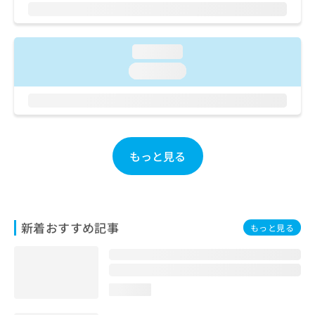
ご了
ら
み
承く
は
ださ
こ
無
い。
ち
料
loading...
ら
情
loading...
報
拡
掲
充
載
の
情
お
報
申
の
もっと見る
し
修
込
正
み
は
は
こ
こ
ち
新着おすすめ記事
もっと見る
ち
ら
ら
そ
の
loading...
他
の