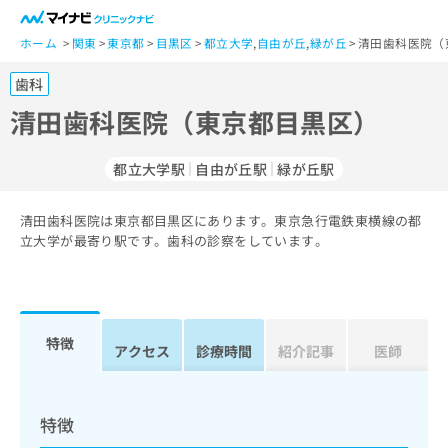
一
般
ホーム
関東
東京都
目黒区
都立大学
,
自由が丘
,
緑が丘
清田歯科医院（
ユ
歯科
ー
ザ
清田歯科医院（東京都目黒区）
ー
の
都立大学駅
自由が丘駅
緑が丘駅
方
は
こ
清田歯科医院は東京都目黒区にあります。東京急行電鉄東横線の都
立大学が最寄り駅です。歯科の診察をしています。
ち
ら
医
マ
療
イ
特徴
アクセス
診療時間
紹介記事
医師
関
ナ
係
ビ
者
ク
の
リ
特徴
方
ニ