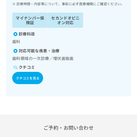
ッ
は
診療時間・内容等について、事前に必ず医療機関にご確認ください。
ク
こ
ナ
ち
マイナンバー保
セカンドオピニ
ビ
険証
オン対応
ら
に
関
診療科目
広
す
広
歯科
告
る
告
代
対応可能な疾患・治療
お
出
理
問
歯科領域の一次診療／埋伏歯抜歯
稿
店
い
の
クチコミ
合
の
お
わ
方
問
クチコミを見る
せ
い
は
は
合
こ
こ
わ
ち
ち
せ
ら
ら
は
こ
こち
ち
広
らは
広
ら
ご予約・お問い合わせ
告
マイ
告
出
ナビ