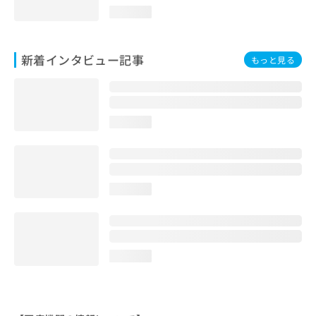
loading...
新着インタビュー記事
もっと見る
loading...
loading...
loading...