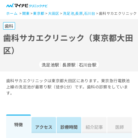
一
般
ホーム
関東
東京都
大田区
洗足池
,
長原
,
石川台
歯科サカエクリニック
ユ
歯科
ー
ザ
歯科サカエクリニック（東京都大田
ー
区）
の
方
は
洗足池駅
長原駅
石川台駅
こ
ち
歯科サカエクリニックは東京都大田区にあります。東京急行電鉄池
ら
上線の洗足池が最寄り駅（徒歩1分）です。歯科の診察をしていま
す。
医
マ
療
イ
関
ナ
係
ビ
者
ク
特徴
アクセス
診療時間
紹介記事
医師
の
リ
方
ニ