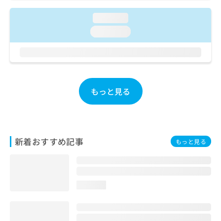
ご了
ら
み
承く
は
loading...
ださ
こ
無
い。
loading...
ち
料
ら
情
報
拡
掲
充
載
の
情
もっと見る
お
報
申
の
し
修
込
正
み
は
新着おすすめ記事
もっと見る
は
こ
こ
ち
ち
ら
ら
loading...
そ
の
他
の