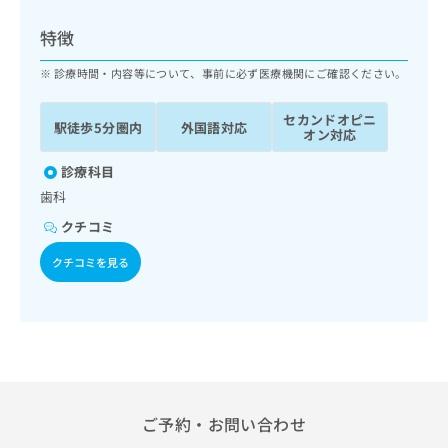
ッ
は
ク
こ
特徴
ナ
ち
ビ
診療時間・内容等について、事前に必ず医療機関にご確認ください。
ら
に
関
セカンドオピニ
広
駅徒歩5分圏内
外国語対応
す
広
オン対応
告
る
告
代
お
診療科目
出
理
問
稿
歯科
店
い
の
クチコミ
合
の
お
わ
方
問
クチコミを見る
せ
い
は
は
合
こ
こ
わ
ち
ち
せ
ら
ら
は
こ
こち
ち
広
らは
広
ら
告
ご予約・お問い合わせ
マイ
告
出
ナビ