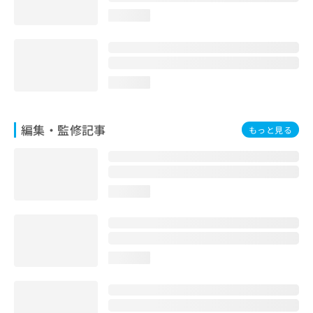
お
loading...
問
い
合
わ
せ
loading...
は
こ
ち
編集・監修記事
もっと見る
ら
loading...
loading...