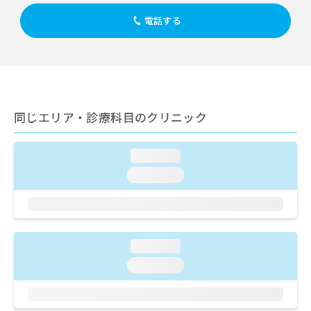
出
稿
クリ
資
稿
ニッ
の
電話する
料
クナ
の
お
の
ビサ
お
問
ご
イト
問
い
請
への
い
合
お問
求
合
合せ
わ
は
フォ
わ
せ
こ
ーム
せ
同じエリア・診療科目のクリニック
は
ち
とな
は
こ
ら
りま
こ
ち
す。
loading...
ち
ら
クリ
無
ら
ニッ
loading...
料
クの
資
情
予
料
報
約・
の
症状
拡
のご
ご
充
相談
loading...
請
の
など
求
お
loading...
はで
は
申
きま
こ
せん
し
ので
ち
込