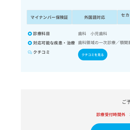
係
ク
者
リ
セカ
の
ニ
マイナンバー保険証
外国語対応
ッ
方
ク
は
ナ
診療科目
歯科 小児歯科
こ
ビ
歯科領域の一次診療／顎関
対応可能な疾患・治療
ち
に
関
ら
クチコミ
クチコミを見る
す
る
お
広
広
問
告
告
い
出
代
合
稿
わ
理
の
せ
店
ご
お
は
の
問
こ
い
診療受付時間外
方
ち
合
ら
は
わ
こ