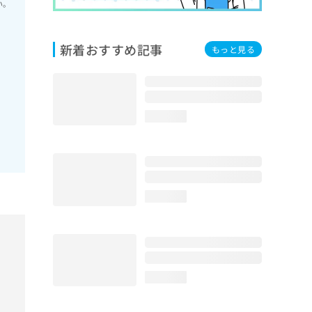
い。
新着おすすめ記事
もっと見る
loading...
loading...
loading...