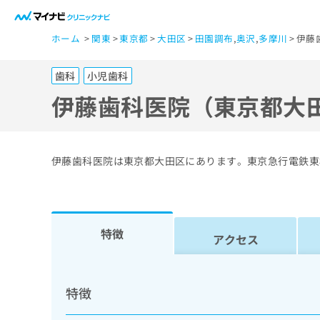
一
ホーム
関東
東京都
大田区
田園調布
,
奥沢
,
多摩川
伊藤
般
ユ
歯科
小児歯科
ー
ザ
伊藤歯科医院（東京都大
ー
の
方
伊藤歯科医院は東京都大田区にあります。東京急行電鉄東
は
こ
ち
ら
特徴
アクセス
医
マ
療
イ
特徴
ナ
関
ビ