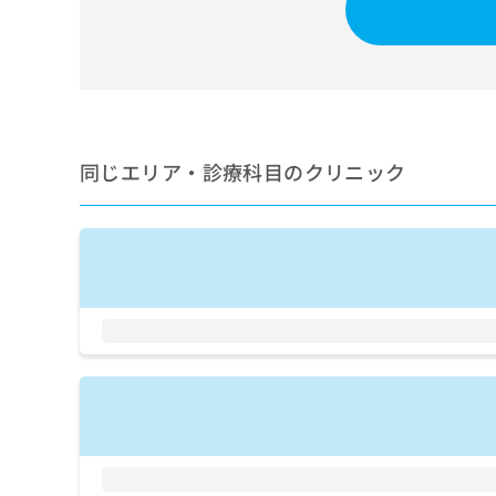
せ
こち
ち
らは
は
マイ
こ
ら
ナビ
ち
クリ
ら
ニッ
クナ
広
ビサ
広
資
イト
告
同じエリア・診療科目のクリニック
告
への
料
出
出
お問
の
稿
合せ
稿
ご
の
フォ
の
請
お
ーム
お
求
問
とな
問
りま
は
い
い
す。
こ
合
合
クリ
ち
わ
ニッ
わ
ら
せ
クの
せ
は
予
は
約・
こ
こ
無
症状
ち
ち
のご
料
ら
相談
ら
情
など
報
はで