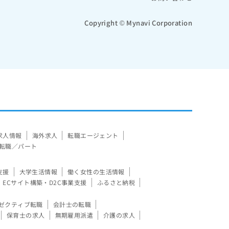
Copyright © Mynavi Corporation
求人情報
海外求人
転職エージェント
転職／パート
支援
大学生活情報
働く女性の生活情報
ECサイト構築・D2C事業支援
ふるさと納税
ゼクティブ転職
会計士の転職
保育士の求人
無期雇用派遣
介護の求人