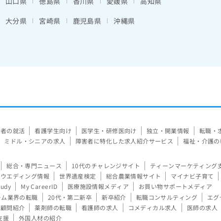
山口県
徳島県
香川県
愛媛県
高知県
大分県
宮崎県
鹿児島県
沖縄県
験者の就活
看護学生向け
医学生・研修医向け
独立・開業情報
転職・
ミドル・シニアの求人
障害者に特化した求人紹介サービス
福祉・介護の
総合・専門ニュース
10代のチャレンジサイト
ティーンマーケティング
ウエディング情報
世界遺産検定
総合農業情報サイト
マイナビ子育て
tudy
My CareerID
医療施設情報メディア
お買い物サポートメディア
ーム業界の転職
20代・第二新卒
新卒紹介
転職コンサルティング
エグ
顧問紹介
薬剤師の転職
看護師の求人
コメディカル求人
医師の求人
支援
外国人材の紹介