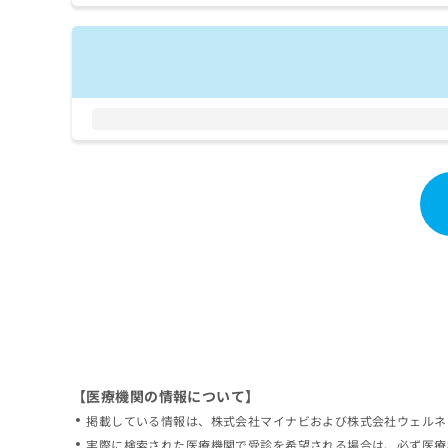
拡
資
きま
充
料
せん
の
ので
の
ご了
お
ご
承く
申
請
ださ
し
求
い。
込
は
み
こ
は
ち
こ
ら
ち
ら
無
料
掲
情
載
報
情
拡
報
充
の
の
修
お
【医療機関の情報について】
正
申
掲載している情報は、株式会社マイナビおよび株式会社ウェルネ
は
し
こ
実際に検索された医療機関で受診を希望される場合は、必ず医療
込