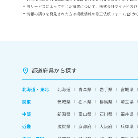
ち
み
当サービスによって生じた損害について、株式会社マイナビ及び
ら
は
情報の誤りを発見された方は
掲載情報の修正依頼フォーム
か
こ
ち
そ
ら
の
他
の
お
問
い
都道府県から探す
合
わ
せ
北海道
・
東北
北海道
青森県
岩手県
宮城県
は
こ
関東
茨城県
栃木県
群馬県
埼玉県
ち
ら
中部
新潟県
富山県
石川県
福井県
近畿
滋賀県
京都府
大阪府
兵庫県