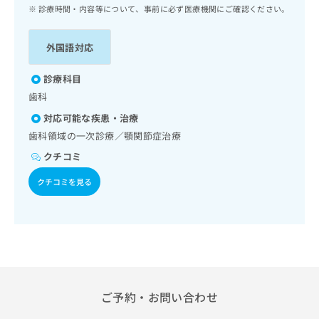
ッ
は
診療時間・内容等について、事前に必ず医療機関にご確認ください。
ク
こ
ナ
ち
外国語対応
ビ
ら
に
関
診療科目
広
す
広
歯科
告
る
告
代
対応可能な疾患・治療
お
出
理
問
歯科領域の一次診療／顎関節症治療
稿
店
い
の
クチコミ
合
の
お
わ
方
問
クチコミを見る
せ
い
は
は
合
こ
こ
わ
ち
ち
せ
ら
ら
は
こ
こち
ち
広
らは
広
ら
ご予約・お問い合わせ
告
マイ
告
出
ナビ