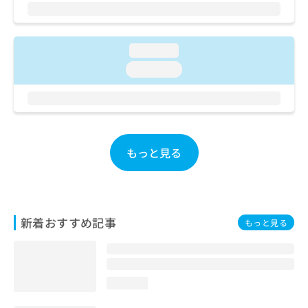
ご了
ら
み
承く
は
ださ
こ
無
い。
ち
料
loading...
ら
情
loading...
報
拡
掲
充
載
の
情
お
報
申
の
もっと見る
し
修
込
正
み
は
は
こ
こ
ち
新着おすすめ記事
もっと見る
ち
ら
ら
そ
の
loading...
他
の