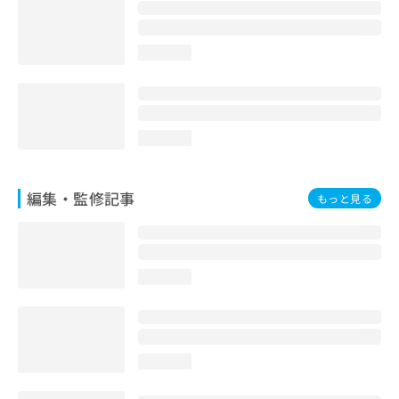
お
問
い
loading...
合
わ
せ
は
こ
loading...
ち
ら
編集・監修記事
もっと見る
loading...
loading...