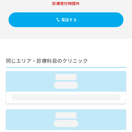
出
稿
クリ
資
診療受付時間外
稿
ニッ
の
料
クナ
の
お
の
ビサ
お
電話する
問
ご
イト
問
い
請
への
い
合
お問
求
合
合せ
わ
は
フォ
わ
せ
こ
ーム
せ
は
ち
とな
は
こ
ら
りま
同じエリア・診療科目のクリニック
こ
ち
す。
ち
ら
クリ
無
ら
ニッ
料
loading...
クの
資
情
予
loading...
料
報
約・
の
症状
拡
のご
ご
充
相談
請
の
など
求
お
はで
loading...
は
申
きま
こ
せん
し
loading...
ので
ち
込