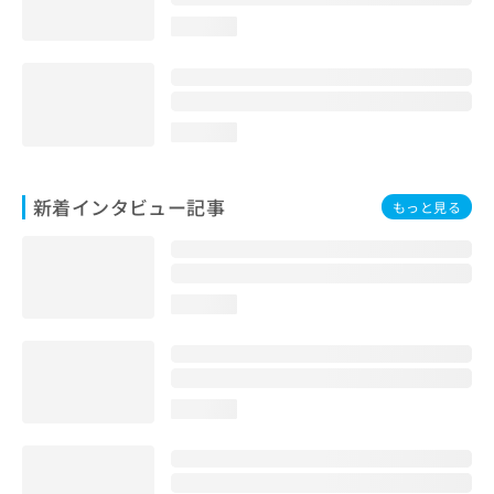
loading...
loading...
新着インタビュー記事
もっと見る
loading...
loading...