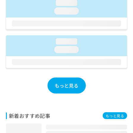
ご了
ら
loading...
み
承く
は
ださ
loading...
こ
無
い。
ち
料
ら
情
報
拡
掲
loading...
充
載
loading...
の
情
お
報
申
の
し
修
込
正
み
は
もっと見る
は
こ
こ
ち
ち
ら
ら
そ
新着おすすめ記事
もっと見る
の
他
の