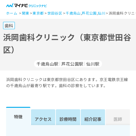
一
般
ホーム
関東
東京都
世田谷区
千歳烏山
,
芦花公園
,
仙川
浜岡歯科クリニ
ユ
歯科
ー
ザ
浜岡歯科クリニック（東京都世田谷
ー
区）
の
方
は
千歳烏山駅
芦花公園駅
仙川駅
こ
ち
浜岡歯科クリニックは東京都世田谷区にあります。京王電鉄京王線
ら
の千歳烏山が最寄り駅です。歯科の診察をしています。
医
マ
療
イ
関
ナ
係
ビ
特徴
アクセス
診療時間
紹介記事
医師
者
ク
の
リ
方
ニ