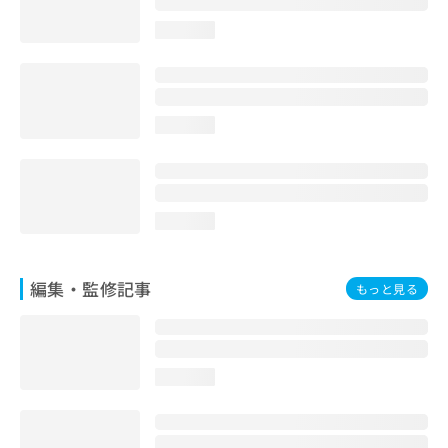
お
loading...
問
い
合
わ
せ
loading...
は
こ
ち
ら
loading...
編集・監修記事
もっと見る
loading...