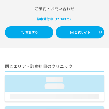
出
稿
クリ
資
稿
ニッ
の
料
ご予約・お問い合わせ
クナ
の
お
の
ビサ
お
問
ご
イト
診療受付中
（17:30まで）
問
い
請
への
い
合
お問
求
合
合せ
わ
は
電話する
公式サイト
フォ
わ
せ
こ
ーム
せ
は
ち
とな
は
こ
ら
りま
こ
ち
す。
ち
ら
クリ
無
ら
ニッ
料
クの
同じエリア・診療科目のクリニック
資
情
予
料
報
約・
の
症状
拡
loading...
のご
ご
充
相談
請
loading...
の
など
求
お
はで
は
申
きま
こ
せん
し
ので
ち
込