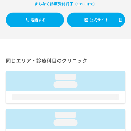
出
稿
クリ
資
まもなく診療受付終了
（13:00まで）
稿
ニッ
の
料
クナ
の
お
の
ビサ
お
電話する
公式サイト
問
ご
イト
問
い
請
への
い
合
お問
求
合
合せ
わ
は
フォ
わ
せ
こ
ーム
せ
は
ち
とな
は
こ
ら
りま
同じエリア・診療科目のクリニック
こ
ち
す。
ち
ら
クリ
無
ら
ニッ
料
loading...
クの
資
情
予
loading...
料
報
約・
の
症状
拡
のご
ご
充
相談
請
の
など
求
お
はで
loading...
は
申
きま
こ
せん
し
loading...
ので
ち
込