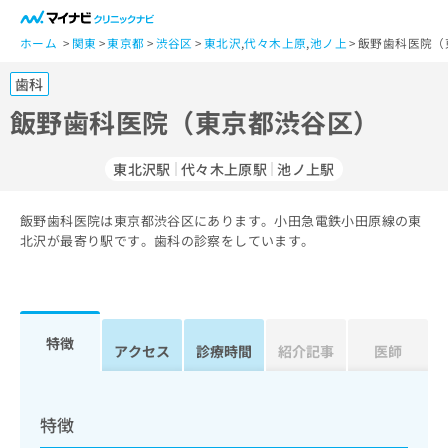
一
般
ホーム
関東
東京都
渋谷区
東北沢
,
代々木上原
,
池ノ上
飯野歯科医院（
ユ
歯科
ー
ザ
飯野歯科医院（東京都渋谷区）
ー
の
東北沢駅
代々木上原駅
池ノ上駅
方
は
こ
飯野歯科医院は東京都渋谷区にあります。小田急電鉄小田原線の東
北沢が最寄り駅です。歯科の診察をしています。
ち
ら
医
マ
療
イ
特徴
アクセス
診療時間
紹介記事
医師
関
ナ
係
ビ
者
ク
の
リ
特徴
方
ニ