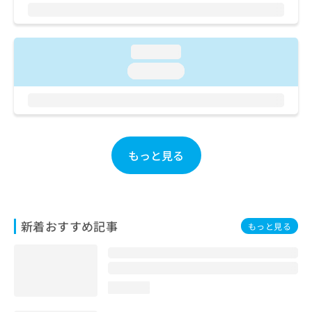
ご了
ら
み
承く
は
ださ
こ
無
い。
ち
料
loading...
ら
情
loading...
報
拡
掲
充
載
の
情
お
報
申
の
もっと見る
し
修
込
正
み
は
は
こ
こ
ち
新着おすすめ記事
もっと見る
ち
ら
ら
そ
の
loading...
他
の