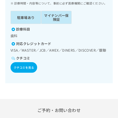
ッ
は
診療時間・内容等について、事前に必ず医療機関にご確認ください。
ク
こ
ナ
ち
マイナンバー保
駐車場あり
ビ
険証
ら
に
関
診療科目
広
す
広
歯科
告
る
告
代
対応クレジットカード
お
出
理
問
VISA／MASTER／JCB／AMEX／DINERS／DISCOVER／銀聯
稿
店
い
の
クチコミ
合
の
お
わ
方
問
クチコミを見る
せ
い
は
は
合
こ
こ
わ
ち
ち
せ
ら
ら
は
こ
こち
ち
広
らは
広
ら
ご予約・お問い合わせ
告
マイ
告
出
ナビ