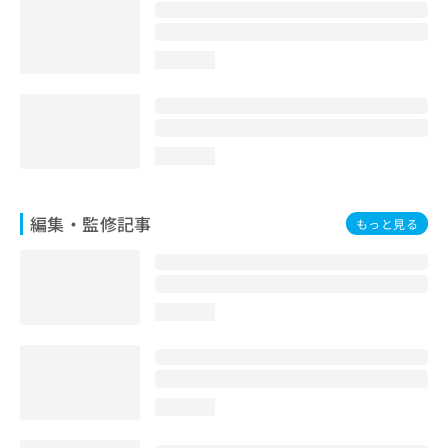
お
問
い
loading...
合
わ
せ
は
こ
loading...
ち
ら
編集・監修記事
もっと見る
loading...
loading...