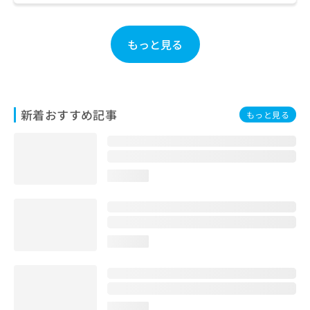
ご了
ら
み
承く
は
ださ
こ
無
い。
もっと見る
ち
料
ら
情
報
拡
掲
充
載
新着おすすめ記事
もっと見る
の
情
お
報
申
の
し
修
込
正
loading...
み
は
は
こ
こ
ち
ち
ら
loading...
ら
そ
の
他
の
loading...