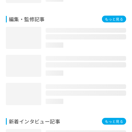
お
問
い
編集・監修記事
もっと見る
合
わ
せ
は
こ
loading...
ち
ら
loading...
loading...
新着インタビュー記事
もっと見る