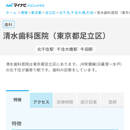
一
般
ホーム
関東
東京都
足立区
北千住
,
千住大橋
,
牛田
清水歯科医院（東京
ユ
歯科
ー
ザ
清水歯科医院（東京都足立区）
ー
の
北千住駅
千住大橋駅
牛田駅
方
は
こ
清水歯科医院は東京都足立区にあります。JR常磐線(日暮里～水戸)
の北千住が最寄り駅です。歯科の診察をしています。
ち
ら
医
マ
療
イ
特徴
アクセス
診療時間
紹介記事
医師
関
ナ
係
ビ
者
ク
の
リ
特徴
方
ニ