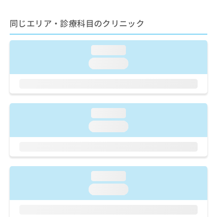
出
稿
クリ
資
稿
ニッ
の
料
クナ
同じエリア・診療科目のクリニック
の
お
の
ビサ
お
問
ご
イト
問
い
請
への
loading...
い
合
お問
求
合
合せ
わ
loading...
は
フォ
わ
せ
こ
ーム
せ
は
ち
とな
は
こ
ら
りま
こ
ち
す。
ち
ら
クリ
loading...
無
ら
ニッ
料
loading...
クの
資
情
予
料
報
約・
の
症状
拡
のご
ご
充
相談
請
の
loading...
など
求
お
はで
loading...
は
申
きま
こ
せん
し
ので
ち
込