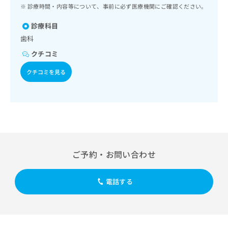
ッ
は
診療時間・内容等について、事前に必ず医療機関にご確認ください。
ク
こ
ナ
診療科目
ち
ビ
歯科
ら
に
クチコミ
関
広
す
広
クチコミを見る
告
る
告
代
お
出
理
問
稿
店
い
の
合
の
お
わ
方
問
せ
い
は
は
合
こ
ご予約・お問い合わせ
こ
わ
ち
ち
せ
ら
ら
は
電話する
こ
こち
ち
広
らは
広
ら
告
マイ
告
出
ナビ