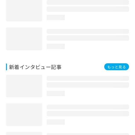
loading...
loading...
新着インタビュー記事
もっと見る
loading...
loading...