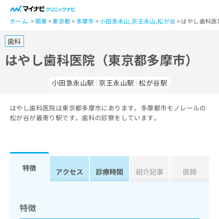
一
般
ホーム
関東
東京都
多摩市
小田急永山
,
京王永山
,
松が谷
はやし歯科医
ユ
歯科
ー
ザ
はやし歯科医院（東京都多摩市）
ー
の
小田急永山駅
京王永山駅
松が谷駅
方
は
こ
はやし歯科医院は東京都多摩市にあります。多摩都市モノレールの
松が谷が最寄り駅です。歯科の診察をしています。
ち
ら
医
マ
療
イ
特徴
アクセス
診療時間
紹介記事
医師
関
ナ
係
ビ
者
ク
の
リ
特徴
方
ニ