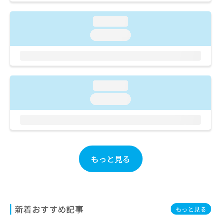
ご了
ら
み
承く
は
ださ
loading...
こ
無
い。
ち
loading...
料
ら
情
報
拡
掲
充
載
の
loading...
情
お
報
loading...
申
の
し
修
込
正
み
は
は
こ
こ
ち
もっと見る
ち
ら
ら
そ
の
新着おすすめ記事
他
もっと見る
の