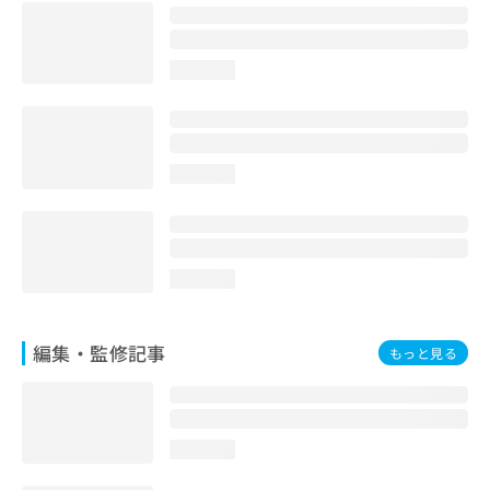
お
問
い
loading...
合
わ
せ
は
こ
loading...
ち
ら
loading...
編集・監修記事
もっと見る
loading...