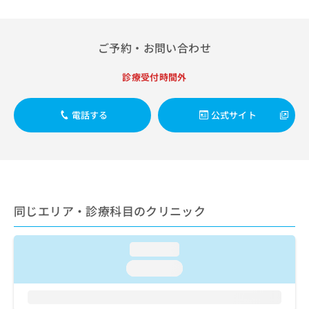
出
稿
クリ
資
稿
ニッ
の
料
クナ
の
お
の
ビサ
お
ご予約・お問い合わせ
問
ご
イト
問
い
請
への
い
合
お問
求
診療受付時間外
合
合せ
わ
は
フォ
わ
せ
こ
ーム
せ
電話する
公式サイト
は
ち
とな
は
こ
ら
りま
こ
ち
す。
ち
ら
クリ
無
ら
ニッ
料
クの
資
情
予
料
報
約・
同じエリア・診療科目のクリニック
の
症状
拡
のご
ご
充
相談
請
の
loading...
など
求
お
はで
loading...
は
申
きま
こ
せん
し
ので
ち
込