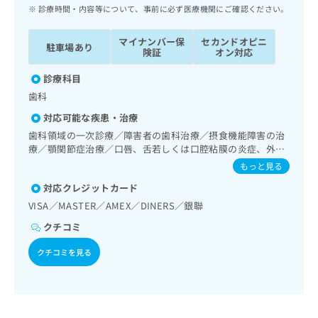
ッ
は
診療時間・内容等について、事前に必ず医療機関にご確認ください。
ク
こ
ナ
ち
マイナンバー保
セカンドオピニ
駐車場あり
ビ
険証
オン対応
ら
に
関
診療科目
広
す
広
歯科
告
る
告
代
対応可能な疾患・治療
お
出
理
問
歯科領域の一次診療／障害者の歯科治療／摂食機能障害の治
稿
店
療／顎関節症治療／口唇、舌若しくは口腔粘膜の炎症、外傷
い
の
又は腫瘍の治療
合
の
お
もっと見る
わ
方
問
対応クレジットカード
せ
い
は
VISA／MASTER／AMEX／DINERS／銀聯
は
合
こ
こ
わ
ち
クチコミ
ち
せ
ら
ら
は
クチコミを見る
こ
こち
ち
広
らは
広
ら
告
マイ
告
出
ナビ