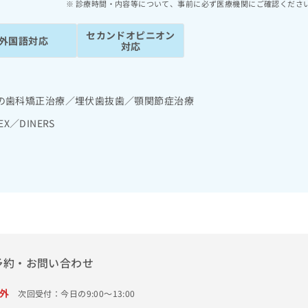
診療時間・内容等について、事前に必ず医療機関にご確認くださ
セカンドオピニオン
外国語対応
対応
の歯科矯正治療／埋伏歯抜歯／顎関節症治療
EX／DINERS
予約・お問い合わせ
外
次回受付：今日の9:00～13:00