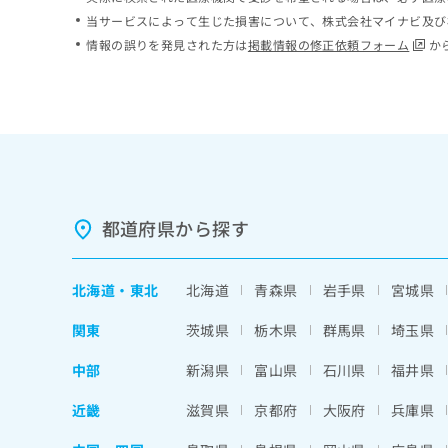
ち
み
当サービスによって生じた損害について、株式会社マイナビ及び
ら
は
情報の誤りを発見された方は
掲載情報の修正依頼フォーム
か
こ
ち
そ
ら
の
他
の
お
問
い
都道府県から探す
合
わ
せ
北海道
・
東北
北海道
青森県
岩手県
宮城県
は
こ
関東
茨城県
栃木県
群馬県
埼玉県
ち
ら
中部
新潟県
富山県
石川県
福井県
近畿
滋賀県
京都府
大阪府
兵庫県