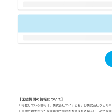
拡
資
きま
充
料
せん
の
ので
の
ご了
お
ご
承く
申
請
ださ
し
求
い。
込
は
み
こ
は
ち
こ
ら
ち
ら
無
料
掲
情
載
報
情
拡
報
充
の
の
修
お
【医療機関の情報について】
正
申
掲載している情報は、株式会社マイナビおよび株式会社ウェルネ
は
し
こ
実際に検索された医療機関で受診を希望される場合は、必ず医療
込