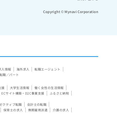
Copyright © Mynavi Corporation
求人情報
海外求人
転職エージェント
転職／パート
支援
大学生活情報
働く女性の生活情報
ECサイト構築・D2C事業支援
ふるさと納税
ゼクティブ転職
会計士の転職
保育士の求人
無期雇用派遣
介護の求人