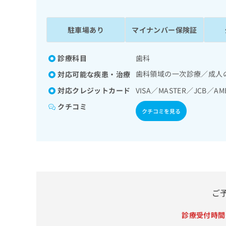
係
ク
者
リ
の
ニ
駐車場あり
マイナンバー保険証
ッ
方
ク
は
ナ
診療科目
歯科
こ
ビ
歯科領域の一次診療／成人
対応可能な疾患・治療
ち
に
関
ら
対応クレジットカード
VISA／MASTER／JCB／AM
す
クチコミ
る
クチコミを見る
お
広
広
問
告
告
い
出
代
合
稿
わ
理
の
せ
店
お
は
の
問
こ
ご
い
方
ち
合
ら
は
診療受付時間
わ
こ