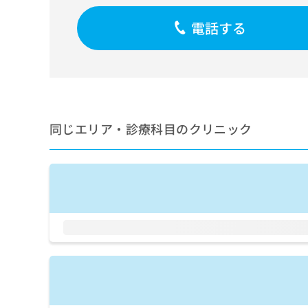
せ
こち
ち
らは
は
電話する
マイ
こ
ら
ナビ
ち
クリ
ら
ニッ
クナ
広
ビサ
広
資
イト
告
告
への
料
出
出
お問
の
稿
同じエリア・診療科目のクリニック
合せ
稿
ご
の
フォ
の
請
お
ーム
お
求
問
とな
問
りま
は
い
い
す。
こ
合
合
クリ
ち
わ
ニッ
わ
ら
せ
クの
せ
は
予
は
約・
こ
こ
無
症状
ち
ち
のご
料
ら
相談
ら
情
など
報
はで