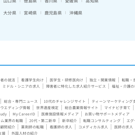
山口県
徳島県
香川県
愛媛県
高知県
大分県
宮崎県
鹿児島県
沖縄県
験者の就活
看護学生向け
医学生・研修医向け
独立・開業情報
転職・
ミドル・シニアの求人
障害者に特化した求人紹介サービス
福祉・介護の
総合・専門ニュース
10代のチャレンジサイト
ティーンマーケティング
ウエディング情報
世界遺産検定
総合農業情報サイト
マイナビ子育て
tudy
My CareerID
医療施設情報メディア
お買い物サポートメディア
ーム業界の転職
20代・第二新卒
新卒紹介
転職コンサルティング
エグ
顧問紹介
薬剤師の転職
看護師の求人
コメディカル求人
医師の求人
支援
外国人材の紹介