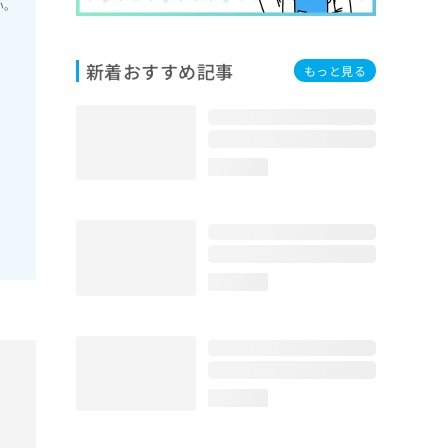
い。
新着おすすめ記事
もっと見る
loading...
loading...
loading...