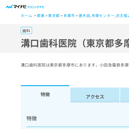
一
ホーム
関東
東京都
多摩市
唐木田
,
多摩センター
,
京王堀
般
ユ
歯科
ー
ザ
溝口歯科医院（東京都多
ー
の
方
溝口歯科医院は東京都多摩市にあります。小田急電鉄多摩
は
こ
ち
ら
特徴
アクセス
医
マ
療
イ
特徴
ナ
関
ビ