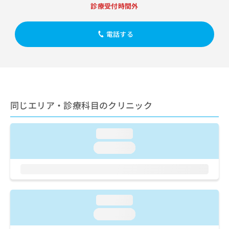
出
稿
クリ
資
診療受付時間外
稿
ニッ
の
料
クナ
の
お
の
ビサ
お
電話する
問
ご
イト
問
い
請
への
い
合
お問
求
合
合せ
わ
は
フォ
わ
せ
こ
ーム
せ
は
ち
とな
は
こ
ら
りま
同じエリア・診療科目のクリニック
こ
ち
す。
ち
ら
クリ
無
ら
ニッ
料
loading...
クの
資
情
予
loading...
料
報
約・
の
症状
拡
のご
ご
充
相談
請
の
など
求
お
はで
loading...
は
申
きま
こ
せん
し
loading...
ので
ち
込