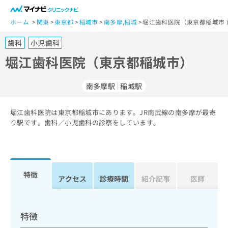
一
般
ホーム
関東
東京都
稲城市
南多摩
,
稲城
堀江歯科医院（東京都稲城市 
ユ
歯科
小児歯科
ー
ザ
堀江歯科医院（東京都稲城市）
ー
の
南多摩駅
稲城駅
方
は
こ
堀江歯科医院は東京都稲城市にあります。JR南武線の南多摩が最寄
り駅です。歯科／小児歯科の診察をしています。
ち
ら
医
マ
療
イ
特徴
アクセス
診療時間
紹介記事
医師
関
ナ
係
ビ
者
ク
の
リ
特徴
方
ニ