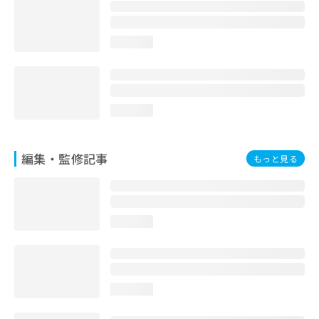
お
問
い
loading...
合
わ
せ
は
こ
loading...
ち
ら
編集・監修記事
もっと見る
loading...
loading...