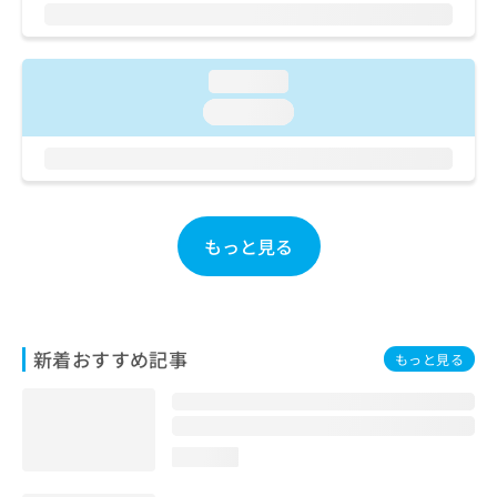
ご了
ら
み
承く
は
ださ
こ
無
い。
ち
料
loading...
ら
情
loading...
報
拡
掲
充
載
の
情
お
報
申
の
もっと見る
し
修
込
正
み
は
は
こ
こ
ち
新着おすすめ記事
もっと見る
ち
ら
ら
そ
の
loading...
他
の