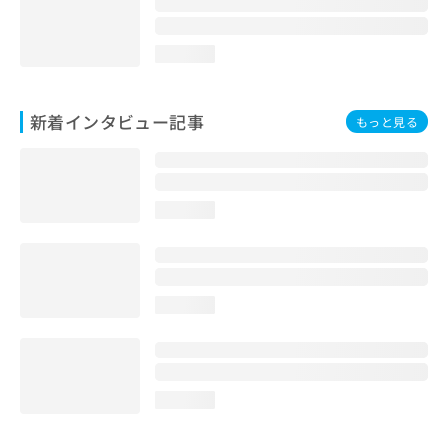
loading...
新着インタビュー記事
もっと見る
loading...
loading...
loading...