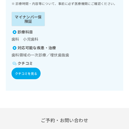
ッ
は
診療時間・内容等について、事前に必ず医療機関にご確認ください。
ク
こ
ナ
ち
マイナンバー保
ビ
険証
ら
に
関
診療科目
広
す
広
歯科 小児歯科
告
る
告
代
対応可能な疾患・治療
お
出
理
問
歯科領域の一次診療／埋伏歯抜歯
稿
店
い
の
クチコミ
合
の
お
わ
方
問
クチコミを見る
せ
い
は
は
合
こ
こ
わ
ち
ち
せ
ら
ら
は
こ
こち
ち
広
らは
広
ら
ご予約・お問い合わせ
告
マイ
告
出
ナビ