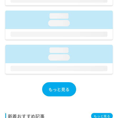
ご了
ら
み
承く
は
ださ
こ
無
い。
loading...
ち
料
loading...
ら
情
報
拡
掲
充
載
の
情
loading...
お
報
申
の
loading...
し
修
込
正
み
は
は
こ
こ
ち
ち
ら
もっと見る
ら
そ
の
他
新着おすすめ記事
の
もっと見る