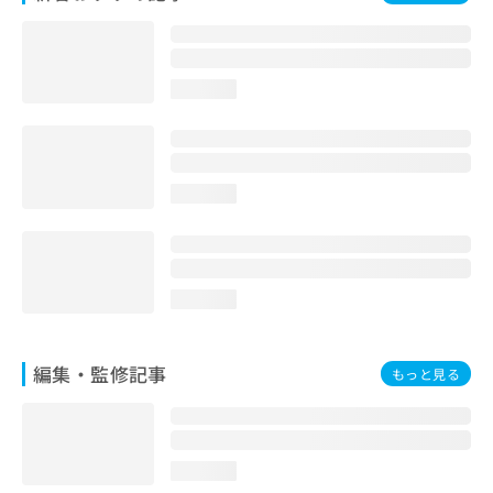
お
問
い
合
loading...
わ
せ
は
こ
ち
loading...
ら
loading...
編集・監修記事
もっと見る
loading...