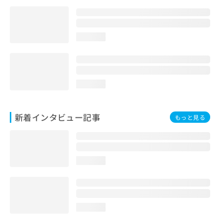
loading...
loading...
新着インタビュー記事
もっと見る
loading...
loading...