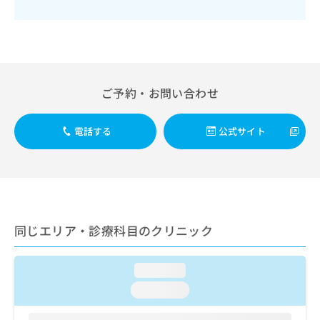
出
稿
クリ
資
稿
ニッ
の
料
クナ
の
お
の
ビサ
お
問
ご
イト
問
い
請
への
い
合
お問
求
合
合せ
ご予約・お問い合わせ
わ
は
フォ
わ
せ
こ
ーム
せ
は
ち
とな
電話する
公式サイト
は
こ
ら
りま
こ
ち
す。
ち
ら
クリ
無
ら
ニッ
料
クの
資
情
予
料
報
約・
の
症状
拡
同じエリア・診療科目のクリニック
のご
ご
充
相談
請
の
など
求
お
loading...
はで
は
申
きま
loading...
こ
せん
し
ので
ち
込