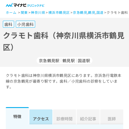
一
般
ホーム
関東
神奈川県
横浜市鶴見区
京急鶴見
,
鶴見
,
国道
クラモト歯科
ユ
歯科
小児歯科
ー
ザ
クラモト歯科（神奈川県横浜市鶴見
ー
区）
の
方
は
京急鶴見駅
鶴見駅
国道駅
こ
ち
クラモト歯科は神奈川県横浜市鶴見区にあります。京浜急行電鉄本
ら
線の京急鶴見が最寄り駅です。歯科／小児歯科の診察をしていま
す。
医
マ
療
イ
関
ナ
係
ビ
者
ク
特徴
アクセス
診療時間
紹介記事
医師
の
リ
方
ニ