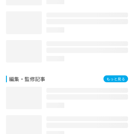
loading...
お
問
い
合
わ
loading...
せ
は
こ
ち
ら
loading...
編集・監修記事
もっと見る
loading...
loading...