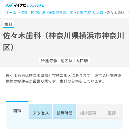
一
般
ホーム
関東
神奈川県
横浜市神奈川区
妙蓮寺
,
菊名
,
大口
佐々木歯科（
ユ
歯科
ー
ザ
佐々木歯科（神奈川県横浜市神奈川
ー
区）
の
方
は
妙蓮寺駅
菊名駅
大口駅
こ
ち
佐々木歯科は神奈川県横浜市神奈川区にあります。東京急行電鉄東
ら
横線の妙蓮寺が最寄り駅です。歯科の診察をしています。
医
マ
療
イ
関
ナ
係
ビ
特徴
アクセス
診療時間
紹介記事
医師
者
ク
の
リ
方
ニ