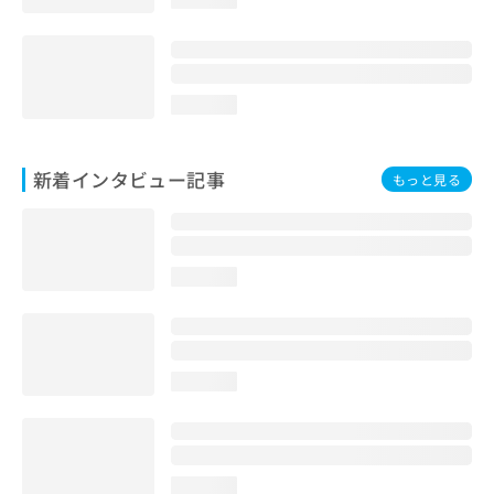
loading...
新着インタビュー記事
もっと見る
loading...
loading...
loading...