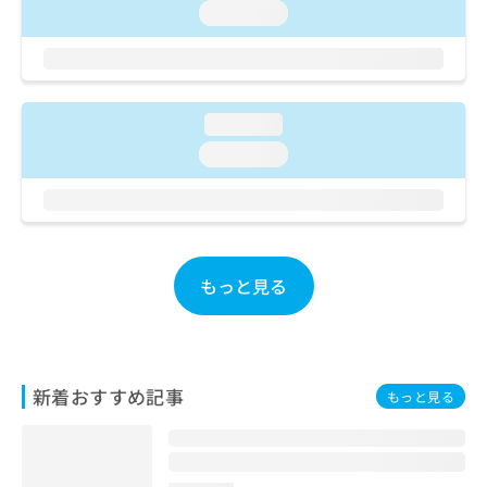
ご了
ら
み
loading...
承く
は
ださ
こ
無
い。
ち
料
ら
情
報
loading...
拡
掲
loading...
充
載
の
情
お
報
申
の
し
修
込
正
もっと見る
み
は
は
こ
こ
ち
ち
ら
ら
新着おすすめ記事
もっと見る
そ
の
他
の