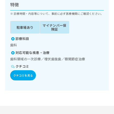
ッ
は
特徴
ク
こ
ナ
診療時間・内容等について、事前に必ず医療機関にご確認ください。
ち
ビ
ら
に
マイナンバー保
駐車場あり
関
険証
広
す
広
告
る
診療科目
告
代
お
出
歯科
理
問
稿
対応可能な疾患・治療
店
い
の
合
の
歯科領域の一次診療／埋伏歯抜歯／顎関節症治療
お
わ
方
問
クチコミ
せ
い
は
は
合
クチコミを見る
こ
こ
わ
ち
ち
せ
ら
ら
は
こ
こち
ち
広
らは
広
ら
告
マイ
告
出
ナビ