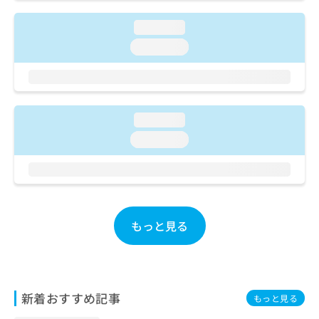
ご了
ら
み
承く
は
ださ
loading...
こ
無
い。
loading...
ち
料
ら
情
報
拡
掲
充
載
loading...
の
情
お
報
loading...
申
の
し
修
込
正
み
は
は
こ
こ
もっと見る
ち
ち
ら
ら
そ
の
新着おすすめ記事
もっと見る
他
の