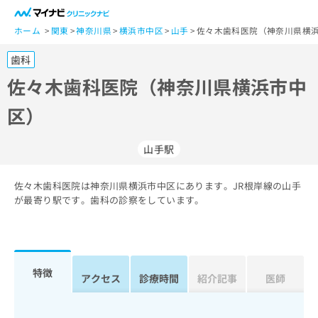
一
般
ホーム
関東
神奈川県
横浜市中区
山手
佐々木歯科医院（神奈川県横浜
ユ
歯科
ー
ザ
佐々木歯科医院（神奈川県横浜市中
ー
区）
の
方
は
山手駅
こ
ち
佐々木歯科医院は神奈川県横浜市中区にあります。JR根岸線の山手
ら
が最寄り駅です。歯科の診察をしています。
医
マ
療
イ
関
ナ
係
ビ
特徴
アクセス
診療時間
紹介記事
医師
者
ク
の
リ
方
ニ