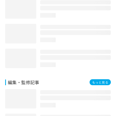
お
問
い
loading...
合
わ
せ
は
こ
loading...
ち
ら
loading...
編集・監修記事
もっと見る
loading...