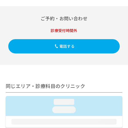
出
稿
クリ
資
稿
ニッ
の
料
クナ
の
お
の
ビサ
ご予約・お問い合わせ
お
問
ご
イト
問
い
請
への
い
診療受付時間外
合
お問
求
合
合せ
わ
は
フォ
わ
せ
こ
ーム
電話する
せ
は
ち
とな
は
こ
ら
りま
こ
ち
す。
ち
ら
クリ
無
ら
ニッ
料
クの
資
情
予
料
同じエリア・診療科目のクリニック
報
約・
の
症状
拡
のご
ご
充
相談
請
loading...
の
など
求
お
はで
loading...
は
申
きま
こ
せん
し
ので
ち
込