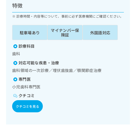
ッ
は
特徴
ク
こ
ナ
診療時間・内容等について、事前に必ず医療機関にご確認ください。
ち
ビ
ら
に
マイナンバー保
駐車場あり
外国語対応
関
険証
広
す
広
告
る
診療科目
告
代
お
出
歯科
理
問
稿
対応可能な疾患・治療
店
い
の
合
の
歯科領域の一次診療／埋伏歯抜歯／顎関節症治療
お
わ
方
問
専門医
せ
い
は
小児歯科専門医
は
合
こ
こ
わ
クチコミ
ち
ち
せ
ら
ら
クチコミを見る
は
こ
こち
ち
広
らは
広
ら
告
マイ
告
出
ナビ