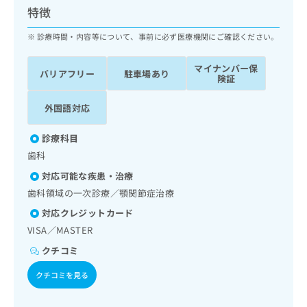
ッ
は
特徴
ク
こ
ナ
診療時間・内容等について、事前に必ず医療機関にご確認ください。
ち
ビ
ら
に
マイナンバー保
バリアフリー
駐車場あり
関
険証
広
す
広
告
る
告
外国語対応
代
お
出
理
問
稿
診療科目
店
い
の
歯科
合
の
お
わ
方
問
対応可能な疾患・治療
せ
い
は
歯科領域の一次診療／顎関節症治療
は
合
こ
こ
対応クレジットカード
わ
ち
ち
せ
VISA／MASTER
ら
ら
は
クチコミ
こ
こち
ち
広
クチコミを見る
らは
広
ら
告
マイ
告
出
ナビ