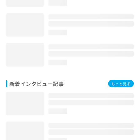
loading...
loading...
loading...
新着インタビュー記事
もっと見る
loading...