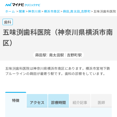
一
般
ホーム
関東
神奈川県
横浜市南区
蒔田
,
南太田
,
吉野町
五味渕歯科医院
ユ
歯科
ー
ザ
五味渕歯科医院（神奈川県横浜市南
ー
区）
の
方
は
蒔田駅
南太田駅
吉野町駅
こ
ち
五味渕歯科医院は神奈川県横浜市南区にあります。横浜市営地下鉄
ら
ブルーラインの蒔田が最寄り駅です。歯科の診察をしています。
医
マ
療
イ
関
ナ
係
ビ
特徴
アクセス
診療時間
紹介記事
医師
者
ク
の
リ
方
ニ