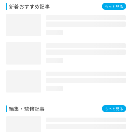
お
新着おすすめ記事
もっと見る
問
い
合
わ
loading...
せ
は
こ
ち
ら
loading...
loading...
編集・監修記事
もっと見る