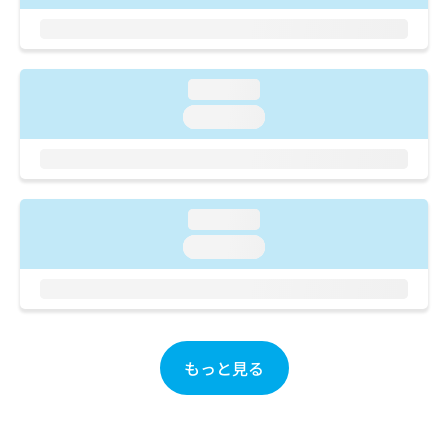
ご了
ら
み
承く
は
ださ
こ
無
い。
ち
料
loading...
ら
情
報
loading...
拡
掲
充
載
の
情
お
報
申
の
loading...
し
修
loading...
込
正
み
は
は
こ
こ
ち
ち
ら
ら
もっと見る
そ
の
他
の