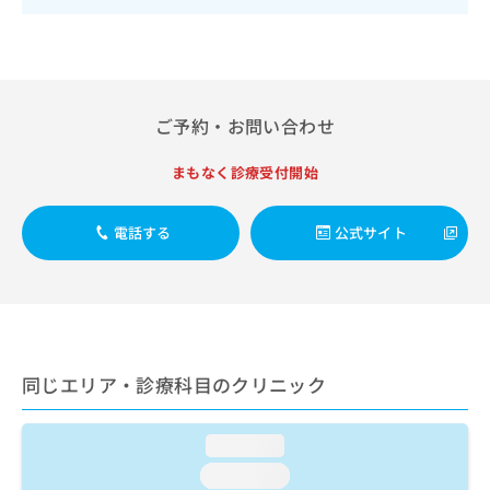
出
稿
クリ
資
稿
ニッ
の
料
クナ
の
お
の
ビサ
お
問
ご
イト
問
い
請
への
い
合
お問
求
ご予約・お問い合わせ
合
合せ
わ
は
フォ
わ
せ
こ
まもなく診療受付開始
ーム
せ
は
ち
とな
は
こ
ら
りま
こ
ち
す。
電話する
公式サイト
ち
ら
クリ
無
ら
ニッ
料
クの
資
情
予
料
報
約・
の
症状
拡
のご
ご
充
同じエリア・診療科目のクリニック
相談
請
の
など
求
お
はで
は
申
きま
loading...
こ
せん
し
ので
ち
loading...
込