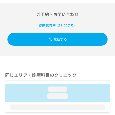
出
稿
クリ
資
稿
ニッ
の
料
クナ
の
お
の
ご予約・お問い合わせ
ビサ
お
問
ご
イト
問
い
請
への
診療受付中
（18:00まで）
い
合
お問
求
合
合せ
わ
は
フォ
わ
せ
こ
電話する
ーム
せ
は
ち
とな
は
こ
ら
りま
こ
ち
す。
ち
ら
クリ
無
ら
ニッ
料
クの
資
情
予
同じエリア・診療科目のクリニック
料
報
約・
の
症状
拡
のご
ご
充
loading...
相談
請
の
など
求
loading...
お
はで
は
申
きま
こ
せん
し
ので
ち
込