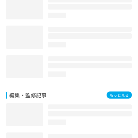
お
問
loading...
い
合
わ
せ
は
loading...
こ
ち
ら
loading...
編集・監修記事
もっと見る
loading...