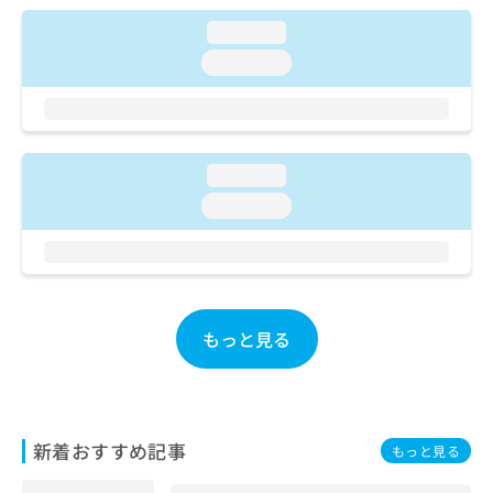
ご了
ら
み
承く
loading...
は
ださ
こ
無
い。
loading...
ち
料
ら
情
報
拡
掲
充
載
loading...
の
情
loading...
お
報
申
の
し
修
込
正
み
は
は
こ
もっと見る
こ
ち
ち
ら
ら
そ
の
新着おすすめ記事
もっと見る
他
の