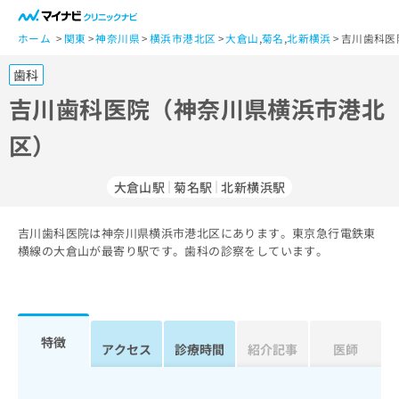
一
般
ホーム
関東
神奈川県
横浜市港北区
大倉山
,
菊名
,
北新横浜
吉川歯科医
ユ
歯科
ー
ザ
吉川歯科医院（神奈川県横浜市港北
ー
区）
の
方
は
大倉山駅
菊名駅
北新横浜駅
こ
ち
吉川歯科医院は神奈川県横浜市港北区にあります。東京急行電鉄東
ら
横線の大倉山が最寄り駅です。歯科の診察をしています。
医
マ
療
イ
関
ナ
係
ビ
特徴
アクセス
診療時間
紹介記事
医師
者
ク
の
リ
方
ニ