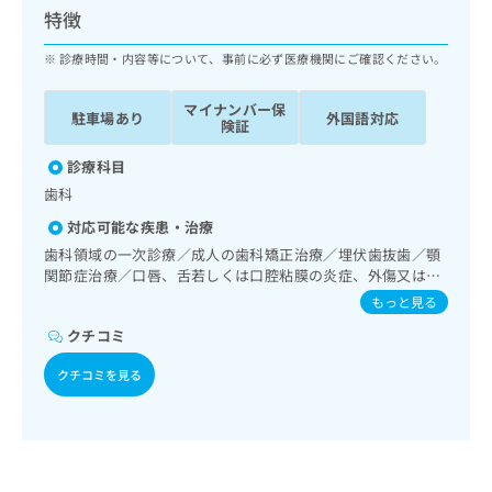
ッ
は
特徴
ク
こ
ナ
診療時間・内容等について、事前に必ず医療機関にご確認ください。
ち
ビ
ら
に
マイナンバー保
駐車場あり
外国語対応
関
険証
広
す
広
告
る
診療科目
告
代
お
出
歯科
理
問
稿
対応可能な疾患・治療
店
い
の
合
の
歯科領域の一次診療／成人の歯科矯正治療／埋伏歯抜歯／顎
お
わ
関節症治療／口唇、舌若しくは口腔粘膜の炎症、外傷又は腫
方
問
瘍の治療
せ
い
は
もっと見る
は
合
こ
クチコミ
こ
わ
ち
ち
せ
ら
クチコミを見る
ら
は
こ
こち
ち
広
らは
広
ら
告
マイ
告
出
ナビ