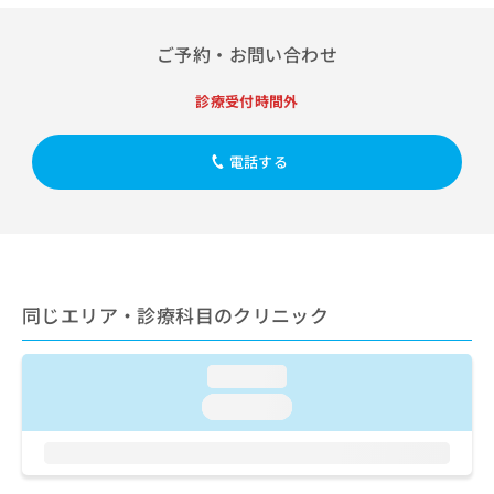
出
稿
クリ
資
稿
ニッ
の
料
クナ
の
ご予約・お問い合わせ
お
の
ビサ
お
問
ご
イト
問
い
請
診療受付時間外
への
い
合
お問
求
合
合せ
わ
は
フォ
わ
電話する
せ
こ
ーム
せ
は
ち
とな
は
こ
ら
りま
こ
ち
す。
ち
ら
クリ
無
ら
ニッ
料
クの
資
情
予
同じエリア・診療科目のクリニック
料
報
約・
の
症状
拡
のご
ご
充
loading...
相談
請
の
など
loading...
求
お
はで
は
申
きま
こ
せん
し
ので
ち
込