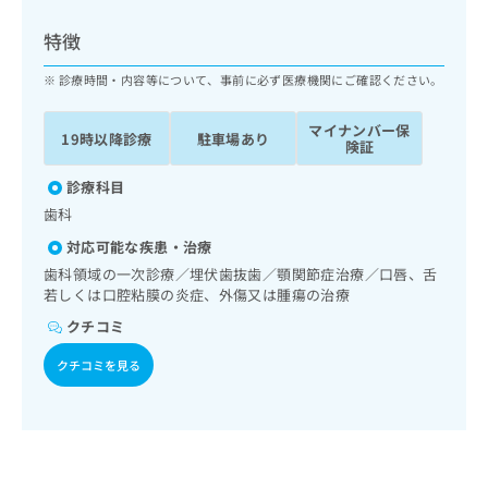
ッ
は
ク
こ
特徴
ナ
ち
ビ
診療時間・内容等について、事前に必ず医療機関にご確認ください。
ら
に
関
マイナンバー保
広
19時以降診療
駐車場あり
す
広
険証
告
る
告
代
お
診療科目
出
理
問
稿
歯科
店
い
の
対応可能な疾患・治療
合
の
お
わ
歯科領域の一次診療／埋伏歯抜歯／顎関節症治療／口唇、舌
方
問
せ
若しくは口腔粘膜の炎症、外傷又は腫瘍の治療
い
は
は
合
こ
クチコミ
こ
わ
ち
ち
せ
クチコミを見る
ら
ら
は
こ
こち
ち
広
らは
広
ら
告
マイ
告
出
ナビ