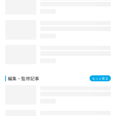
お
問
loading...
い
合
わ
せ
は
loading...
こ
ち
ら
loading...
編集・監修記事
もっと見る
loading...