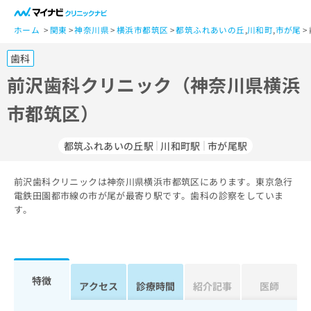
一
般
ホーム
関東
神奈川県
横浜市都筑区
都筑ふれあいの丘
,
川和町
,
市が尾
ユ
歯科
ー
ザ
前沢歯科クリニック（神奈川県横浜
ー
市都筑区）
の
方
は
都筑ふれあいの丘駅
川和町駅
市が尾駅
こ
ち
前沢歯科クリニックは神奈川県横浜市都筑区にあります。東京急行
ら
電鉄田園都市線の市が尾が最寄り駅です。歯科の診察をしていま
す。
医
マ
療
イ
関
ナ
係
ビ
者
ク
特徴
アクセス
診療時間
紹介記事
医師
の
リ
方
ニ