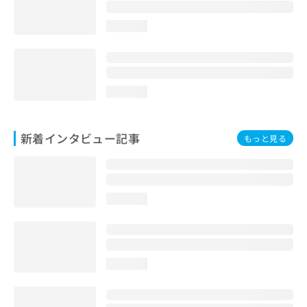
loading...
loading...
新着インタビュー記事
もっと見る
loading...
loading...