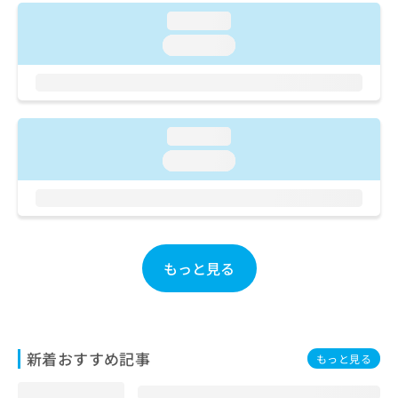
ご了
ら
み
承く
loading...
は
ださ
こ
loading...
無
い。
ち
料
ら
情
報
拡
掲
充
loading...
載
の
情
loading...
お
報
申
の
し
修
込
正
み
は
は
こ
もっと見る
こ
ち
ち
ら
ら
そ
新着おすすめ記事
の
もっと見る
他
の