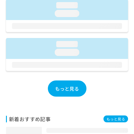
ご了
ら
み
loading...
承く
は
ださ
loading...
こ
無
い。
ち
料
ら
情
報
拡
掲
loading...
充
載
の
loading...
情
お
報
申
の
し
修
込
正
み
は
は
もっと見る
こ
こ
ち
ち
ら
ら
そ
新着おすすめ記事
もっと見る
の
他
の