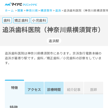
一
般
ホーム
関東
神奈川県
横須賀市
追浜
追浜歯科医院（神奈川県横須賀市
ユ
歯科
矯正歯科
小児歯科
ー
ザ
追浜歯科医院（神奈川県横須賀市）
ー
の
追浜駅
方
は
こ
追浜歯科医院は神奈川県横須賀市にあります。京浜急行電鉄本線の
追浜が最寄り駅です。歯科／矯正歯科／小児歯科の診察をしていま
ち
す。
ら
医
マ
療
イ
関
ナ
特徴
アクセス
診療時間
紹介記事
医師
係
ビ
者
ク
の
リ
方
ニ
特徴