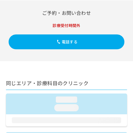
出
稿
クリ
資
稿
ニッ
の
料
ご予約・お問い合わせ
クナ
の
お
の
ビサ
お
問
ご
イト
問
診療受付時間外
い
請
への
い
合
お問
求
合
合せ
わ
は
電話する
フォ
わ
せ
こ
ーム
せ
は
ち
とな
は
こ
ら
りま
こ
ち
す。
ち
ら
クリ
無
ら
ニッ
料
クの
資
同じエリア・診療科目のクリニック
情
予
料
報
約・
の
症状
拡
のご
ご
loading...
充
相談
請
の
loading...
など
求
お
はで
は
申
きま
こ
せん
し
ので
ち
込