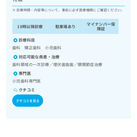
ッ
は
ク
診療時間・内容等について、事前に必ず医療機関にご確認ください。
こ
ナ
ち
ビ
ら
マイナンバー保
19時以降診療
駐車場あり
に
険証
関
広
す
診療科目
広
告
る
告
歯科 矯正歯科 小児歯科
代
お
出
対応可能な疾患・治療
理
問
稿
店
い
歯科領域の一次診療／埋伏歯抜歯／顎関節症治療
の
合
の
お
専門医
わ
方
問
小児歯科専門医
せ
い
は
は
合
クチコミ
こ
こ
わ
ち
クチコミを見る
ち
せ
ら
ら
は
こ
こち
ち
広
らは
広
ら
告
マイ
告
出
ナビ