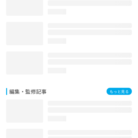
お
問
loading...
い
合
わ
せ
は
loading...
こ
ち
ら
loading...
編集・監修記事
もっと見る
loading...