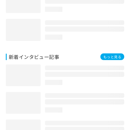
loading...
loading...
新着インタビュー記事
もっと見る
loading...
loading...