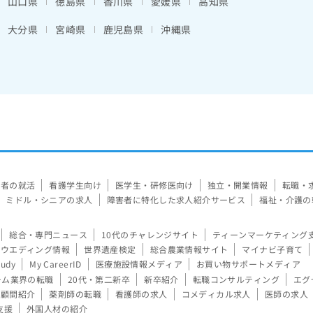
山口県
徳島県
香川県
愛媛県
高知県
大分県
宮崎県
鹿児島県
沖縄県
験者の就活
看護学生向け
医学生・研修医向け
独立・開業情報
転職・
ミドル・シニアの求人
障害者に特化した求人紹介サービス
福祉・介護の
総合・専門ニュース
10代のチャレンジサイト
ティーンマーケティング
ウエディング情報
世界遺産検定
総合農業情報サイト
マイナビ子育て
tudy
My CareerID
医療施設情報メディア
お買い物サポートメディア
ーム業界の転職
20代・第二新卒
新卒紹介
転職コンサルティング
エグ
顧問紹介
薬剤師の転職
看護師の求人
コメディカル求人
医師の求人
支援
外国人材の紹介