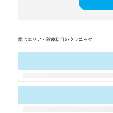
せ
こち
ち
らは
は
マイ
こ
ら
ナビ
ち
クリ
ら
ニッ
クナ
広
ビサ
広
資
イト
告
同じエリア・診療科目のクリニック
告
への
料
出
出
お問
の
稿
合せ
稿
ご
の
フォ
の
請
お
ーム
お
求
問
とな
問
りま
は
い
い
す。
こ
合
合
クリ
ち
わ
ニッ
わ
ら
せ
クの
せ
は
予
は
約・
こ
こ
無
症状
ち
ち
のご
料
ら
相談
ら
情
など
報
はで