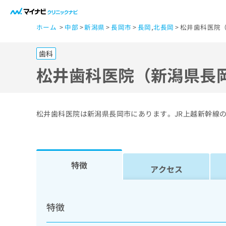
一
ホーム
中部
新潟県
長岡市
長岡
,
北長岡
松井歯科医院（
般
ユ
歯科
ー
ザ
松井歯科医院（新潟県長
ー
の
方
松井歯科医院は新潟県長岡市にあります。JR上越新幹線
は
こ
ち
ら
特徴
アクセス
医
マ
療
イ
特徴
ナ
関
ビ