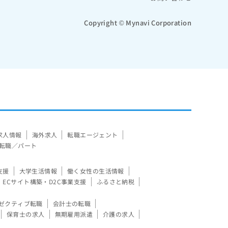
Copyright © Mynavi Corporation
求人情報
海外求人
転職エージェント
転職／パート
支援
大学生活情報
働く女性の生活情報
ECサイト構築・D2C事業支援
ふるさと納税
ゼクティブ転職
会計士の転職
保育士の求人
無期雇用派遣
介護の求人