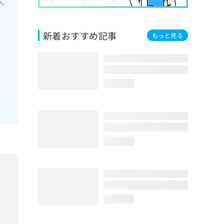
い。
新着おすすめ記事
もっと見る
loading...
loading...
loading...