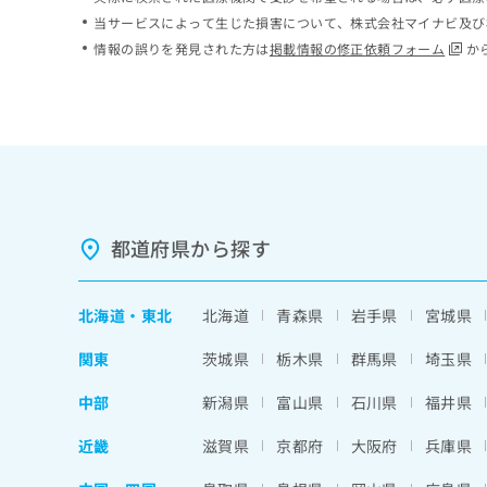
ち
み
当サービスによって生じた損害について、株式会社マイナビ及び
ら
は
情報の誤りを発見された方は
掲載情報の修正依頼フォーム
か
こ
ち
そ
ら
の
他
の
お
問
い
都道府県から探す
合
わ
せ
北海道
・
東北
北海道
青森県
岩手県
宮城県
は
こ
関東
茨城県
栃木県
群馬県
埼玉県
ち
ら
中部
新潟県
富山県
石川県
福井県
近畿
滋賀県
京都府
大阪府
兵庫県