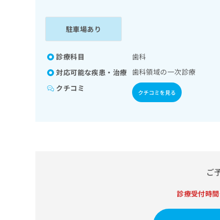
係
ク
者
リ
の
ニ
駐車場あり
ッ
方
ク
は
ナ
診療科目
歯科
こ
ビ
歯科領域の一次診療
対応可能な疾患・治療
ち
に
関
ら
クチコミ
クチコミを見る
す
る
お
広
広
問
告
告
い
出
代
合
稿
わ
理
の
せ
店
ご
お
は
の
問
こ
い
診療受付時間
方
ち
合
ら
は
わ
こ