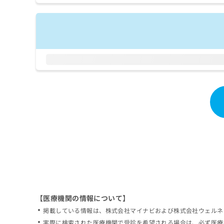
拡
資
きま
充
料
せん
の
ので
の
ご了
お
ご
承く
申
請
ださ
し
求
い。
込
は
み
こ
は
ち
こ
ら
ち
ら
無
料
掲
情
載
報
情
拡
報
充
の
の
修
お
【医療機関の情報について】
正
申
掲載している情報は、株式会社マイナビおよび株式会社ウェルネ
は
し
こ
実際に検索された医療機関で受診を希望される場合は、必ず医療
込