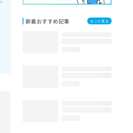
い。
新着おすすめ記事
もっと見る
loading...
loading...
loading...