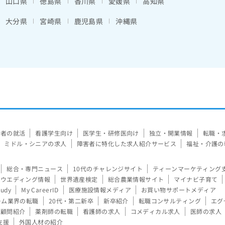
山口県
徳島県
香川県
愛媛県
高知県
大分県
宮崎県
鹿児島県
沖縄県
験者の就活
看護学生向け
医学生・研修医向け
独立・開業情報
転職・
ミドル・シニアの求人
障害者に特化した求人紹介サービス
福祉・介護の
総合・専門ニュース
10代のチャレンジサイト
ティーンマーケティング
ウエディング情報
世界遺産検定
総合農業情報サイト
マイナビ子育て
tudy
My CareerID
医療施設情報メディア
お買い物サポートメディア
ーム業界の転職
20代・第二新卒
新卒紹介
転職コンサルティング
エグ
顧問紹介
薬剤師の転職
看護師の求人
コメディカル求人
医師の求人
支援
外国人材の紹介