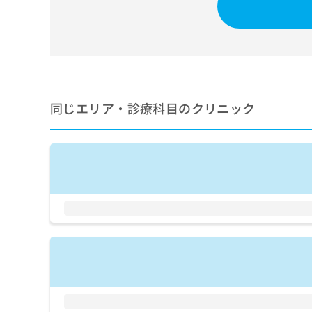
せ
こち
ち
らは
は
マイ
こ
ら
ナビ
ち
クリ
ら
ニッ
クナ
広
ビサ
広
資
イト
告
同じエリア・診療科目のクリニック
告
への
料
出
出
お問
の
稿
合せ
稿
ご
の
フォ
の
請
お
ーム
お
求
問
とな
問
りま
は
い
い
す。
こ
合
合
クリ
ち
わ
ニッ
わ
ら
せ
クの
せ
は
予
は
約・
こ
こ
無
症状
ち
ち
のご
料
ら
相談
ら
情
など
報
はで