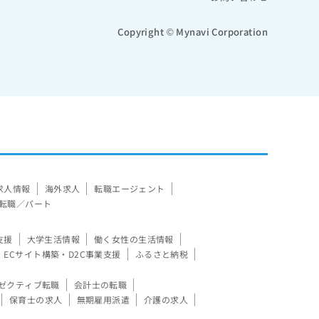
Copyright © Mynavi Corporation
求人情報
海外求人
転職エージェント
転職／パート
支援
大学生活情報
働く女性の生活情報
ECサイト構築・D2C事業支援
ふるさと納税
ゼクティブ転職
会計士の転職
保育士の求人
無期雇用派遣
介護の求人