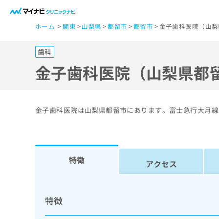
一
ホーム
関東
山梨県
都留市
都留市
金子歯科医院（山梨
般
ユ
歯科
ー
ザ
金子歯科医院（山梨県都
ー
の
方
金子歯科医院は山梨県都留市にあります。富士急行大月線
は
こ
ち
ら
特徴
アクセス
医
マ
療
イ
特徴
ナ
関
ビ