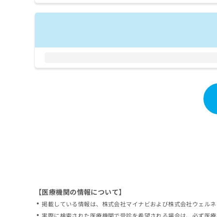
拡
資
きま
充
料
せん
の
ので
の
ご了
お
ご
承く
申
請
ださ
し
求
い。
込
は
み
こ
は
ち
こ
ら
ち
ら
無
料
掲
情
載
報
情
拡
報
充
の
の
修
お
【医療機関の情報について】
正
申
掲載している情報は、株式会社マイナビおよび株式会社ウェルネ
は
し
こ
実際に検索された医療機関で受診を希望される場合は、必ず医療
込