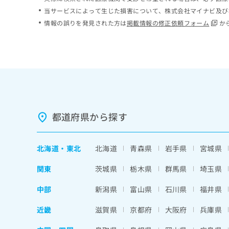
ち
み
当サービスによって生じた損害について、株式会社マイナビ及び
ら
は
情報の誤りを発見された方は
掲載情報の修正依頼フォーム
か
こ
ち
そ
ら
の
他
の
お
問
い
都道府県から探す
合
わ
せ
北海道
・
東北
北海道
青森県
岩手県
宮城県
は
こ
関東
茨城県
栃木県
群馬県
埼玉県
ち
ら
中部
新潟県
富山県
石川県
福井県
近畿
滋賀県
京都府
大阪府
兵庫県