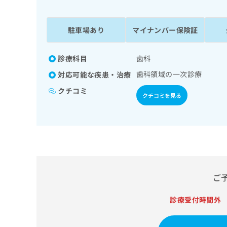
係
ク
者
リ
の
ニ
駐車場あり
マイナンバー保険証
ッ
方
ク
は
ナ
診療科目
歯科
こ
ビ
歯科領域の一次診療
対応可能な疾患・治療
ち
に
関
ら
クチコミ
クチコミを見る
す
る
お
広
広
問
告
告
い
出
代
合
稿
わ
理
の
せ
店
ご
お
は
の
問
こ
い
診療受付時間外
方
ち
合
ら
は
わ
こ