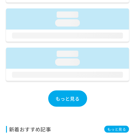
ご了
ら
み
承く
は
ださ
loading...
こ
無
い。
ち
料
loading...
ら
情
報
拡
掲
充
載
の
情
loading...
お
報
loading...
申
の
し
修
込
正
み
は
は
こ
こ
ち
もっと見る
ち
ら
ら
そ
の
他
新着おすすめ記事
もっと見る
の