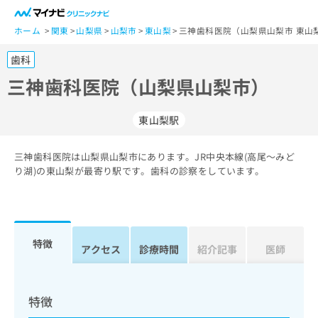
一
般
ホーム
関東
山梨県
山梨市
東山梨
三神歯科医院（山梨県山梨市 東山
ユ
歯科
ー
ザ
三神歯科医院（山梨県山梨市）
ー
の
東山梨駅
方
は
こ
三神歯科医院は山梨県山梨市にあります。JR中央本線(高尾～みど
り湖)の東山梨が最寄り駅です。歯科の診察をしています。
ち
ら
医
マ
療
イ
特徴
アクセス
診療時間
紹介記事
医師
関
ナ
係
ビ
者
ク
の
リ
特徴
方
ニ