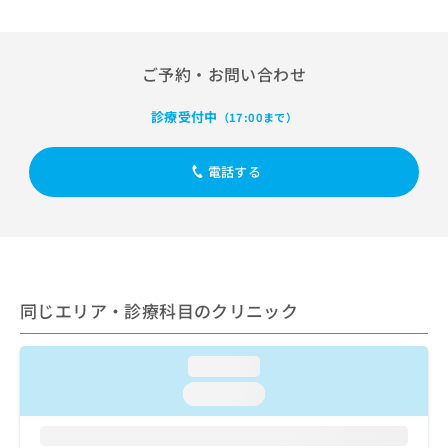
出
稿
クリ
資
稿
ニッ
の
料
クナ
の
お
の
ビサ
お
問
ご
ご予約・お問い合わせ
イト
問
い
請
への
い
合
お問
求
診療受付中
（17:00まで）
合
合せ
わ
は
フォ
わ
せ
こ
ーム
せ
は
ち
電話する
とな
は
こ
ら
りま
こ
ち
す。
ち
ら
クリ
無
ら
ニッ
料
クの
資
情
予
料
報
約・
同じエリア・診療科目のクリニック
の
症状
拡
のご
ご
充
相談
請
の
など
loading...
求
お
はで
loading...
は
申
きま
こ
せん
し
ので
ち
込