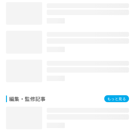
お
問
い
loading...
合
わ
せ
は
こ
loading...
ち
ら
loading...
編集・監修記事
もっと見る
loading...