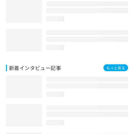
loading...
loading...
新着インタビュー記事
もっと見る
loading...
loading...