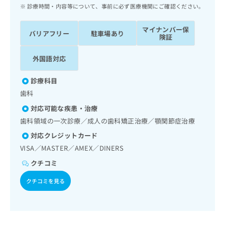
ッ
は
診療時間・内容等について、事前に必ず医療機関にご確認ください。
ク
こ
ナ
ち
マイナンバー保
バリアフリー
駐車場あり
ビ
険証
ら
に
関
外国語対応
広
す
広
告
る
告
診療科目
代
お
出
歯科
理
問
稿
店
い
の
対応可能な疾患・治療
合
の
お
歯科領域の一次診療／成人の歯科矯正治療／顎関節症治療
わ
方
問
対応クレジットカード
せ
い
は
は
合
VISA／MASTER／AMEX／DINERS
こ
こ
わ
ち
クチコミ
ち
せ
ら
ら
は
クチコミを見る
こ
こち
ち
広
らは
広
ら
告
マイ
告
出
ナビ