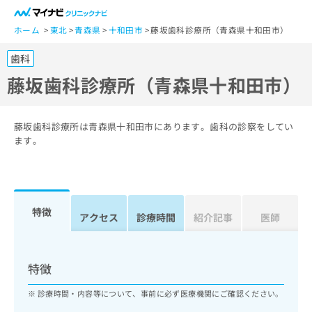
一
般
ホーム
東北
青森県
十和田市
藤坂歯科診療所（青森県十和田市）
ユ
歯科
ー
ザ
藤坂歯科診療所（青森県十和田市）
ー
の
方
藤坂歯科診療所は青森県十和田市にあります。歯科の診察をしてい
は
ます。
こ
ち
ら
特徴
医
アクセス
診療時間
紹介記事
医師
マ
療
イ
関
ナ
係
ビ
特徴
者
ク
の
リ
診療時間・内容等について、事前に必ず医療機関にご確認ください。
方
ニ