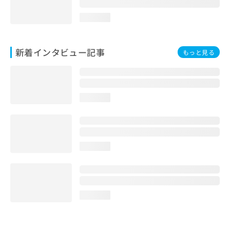
loading...
新着インタビュー記事
もっと見る
loading...
loading...
loading...