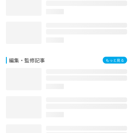
お
問
loading...
い
合
わ
せ
は
loading...
こ
ち
ら
編集・監修記事
もっと見る
loading...
loading...