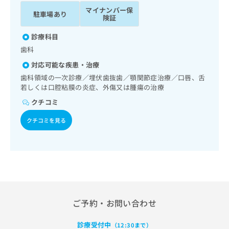
ッ
は
マイナンバー保
駐車場あり
ク
こ
険証
ナ
ち
ビ
診療科目
ら
に
歯科
関
広
対応可能な疾患・治療
す
広
告
る
歯科領域の一次診療／埋伏歯抜歯／顎関節症治療／口唇、舌
告
代
お
若しくは口腔粘膜の炎症、外傷又は腫瘍の治療
出
理
問
稿
クチコミ
店
い
の
合
の
お
クチコミを見る
わ
方
問
せ
い
は
は
合
こ
こ
わ
ち
ち
せ
ら
ら
は
こ
こち
ち
ご予約・お問い合わせ
広
らは
広
ら
告
マイ
告
出
ナビ
診療受付中
（12:30まで）