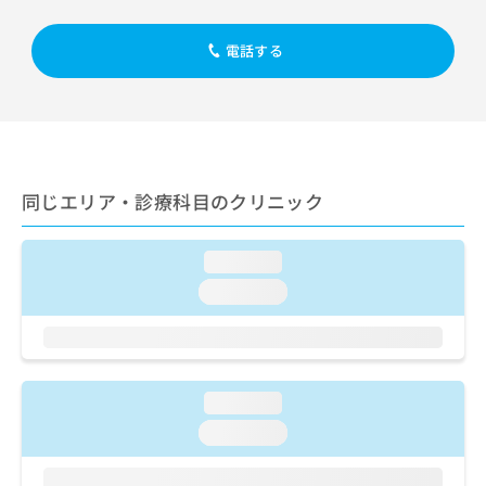
出
稿
クリ
資
稿
ニッ
の
料
クナ
の
電話する
お
の
ビサ
お
問
ご
イト
問
い
請
への
い
合
お問
求
合
合せ
わ
は
フォ
わ
せ
こ
ーム
せ
は
ち
とな
同じエリア・診療科目のクリニック
は
こ
ら
りま
こ
ち
す。
ち
ら
クリ
無
loading...
ら
ニッ
料
クの
loading...
資
情
予
料
報
約・
の
症状
拡
のご
ご
充
相談
請
の
など
loading...
求
お
はで
は
申
loading...
きま
こ
せん
し
ので
ち
込