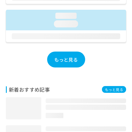
ご了
ら
み
承く
は
ださ
こ
無
loading...
い。
ち
料
loading...
ら
情
報
拡
掲
充
載
の
情
お
報
もっと見る
申
の
し
修
込
正
み
は
は
こ
新着おすすめ記事
もっと見る
こ
ち
ち
ら
ら
そ
loading...
の
他
の