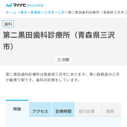
一
般
ホーム
東北
青森県
三沢市
三沢
第二黒田歯科診療所（青森県三沢市 
ユ
歯科
ー
ザ
第二黒田歯科診療所（青森県三沢
ー
市）
の
方
は
三沢駅
こ
ち
第二黒田歯科診療所は青森県三沢市にあります。青い森鉄道の三沢
ら
が最寄り駅です。歯科の診察をしています。
医
マ
療
イ
関
ナ
係
ビ
特徴
アクセス
診療時間
紹介記事
医師
者
ク
の
リ
方
ニ