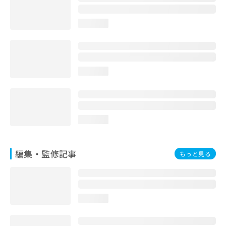
お
問
loading...
い
合
わ
せ
は
loading...
こ
ち
ら
loading...
編集・監修記事
もっと見る
loading...