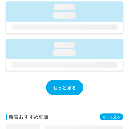
ご了
ら
み
承く
loading...
は
ださ
こ
無
loading...
い。
ち
料
ら
情
報
拡
掲
充
loading...
載
の
情
loading...
お
報
申
の
し
修
込
正
み
は
は
こ
もっと見る
こ
ち
ち
ら
ら
そ
の
新着おすすめ記事
もっと見る
他
の