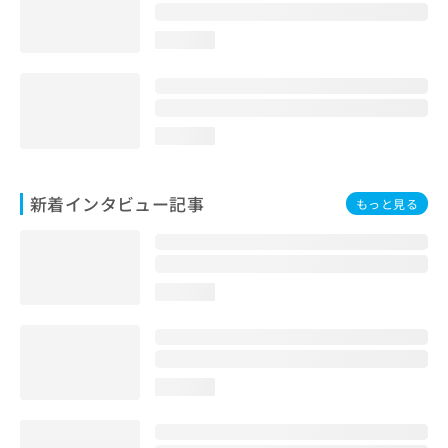
loading...
loading...
新着インタビュー記事
もっと見る
loading...
loading...