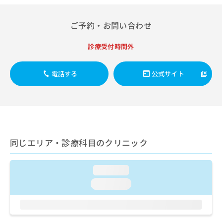
出
稿
クリ
資
稿
ニッ
の
料
クナ
の
お
ご予約・お問い合わせ
の
ビサ
お
問
ご
イト
問
い
請
への
診療受付時間外
い
合
お問
求
合
合せ
わ
は
フォ
わ
せ
電話する
公式サイト
こ
ーム
せ
は
ち
とな
は
こ
ら
りま
こ
ち
す。
ち
ら
クリ
無
ら
ニッ
料
クの
資
情
予
同じエリア・診療科目のクリニック
料
報
約・
の
症状
拡
のご
ご
充
loading...
相談
請
の
など
loading...
求
お
はで
は
申
きま
こ
せん
し
ので
ち
込