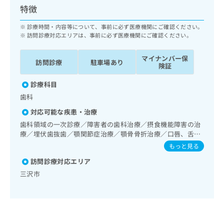
ッ
は
特徴
ク
こ
ナ
診療時間・内容等について、事前に必ず医療機関にご確認ください。
ち
ビ
訪問診療対応エリアは、事前に必ず医療機関にご確認ください。
ら
に
関
マイナンバー保
広
訪問診療
駐車場あり
す
険証
広
告
る
告
代
診療科目
お
出
理
問
稿
歯科
店
い
の
対応可能な疾患・治療
合
の
お
歯科領域の一次診療／障害者の歯科治療／摂食機能障害の治
わ
方
問
療／埋伏歯抜歯／顎関節症治療／顎骨骨折治療／口唇、舌若
せ
い
は
しくは口腔粘膜の炎症、外傷又は腫瘍の治療
は
もっと見る
合
こ
こ
わ
ち
訪問診療対応エリア
ち
せ
ら
三沢市
ら
は
こ
こち
ち
広
らは
広
ら
告
マイ
告
出
ナビ