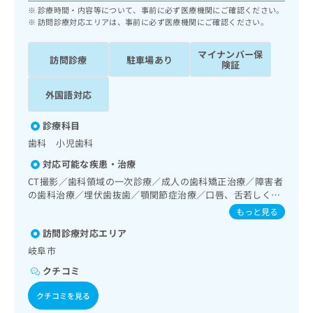
ッ
は
診療時間・内容等について、事前に必ず医療機関にご確認ください。
ク
訪問診療対応エリアは、事前に必ず医療機関にご確認ください。
こ
ナ
ち
ビ
マイナンバー保
ら
訪問診療
駐車場あり
に
険証
関
広
す
広
外国語対応
告
る
告
代
お
出
診療科目
理
問
稿
歯科 小児歯科
店
い
の
合
の
お
対応可能な疾患・治療
わ
方
問
CT撮影／歯科領域の一次診療／成人の歯科矯正治療／障害者
せ
い
は
の歯科治療／埋伏歯抜歯／顎関節症治療／口唇、舌若しくは
は
合
こ
口腔粘膜の炎症、外傷又は腫瘍の治療
もっと見る
こ
わ
ち
ち
せ
訪問診療対応エリア
ら
ら
は
岐阜市
こ
クチコミ
こち
ち
広
らは
広
ら
告
マイ
クチコミを見る
告
出
ナビ