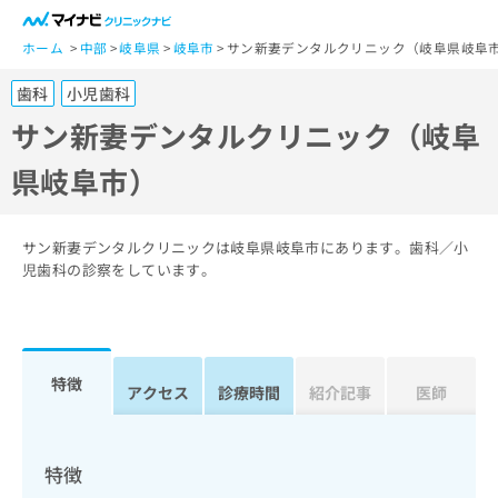
一
般
ホーム
中部
岐阜県
岐阜市
サン新妻デンタルクリニック（岐阜県岐阜
ユ
歯科
小児歯科
ー
ザ
サン新妻デンタルクリニック（岐阜
ー
県岐阜市）
の
方
は
こ
サン新妻デンタルクリニックは岐阜県岐阜市にあります。歯科／小
ち
児歯科の診察をしています。
ら
医
マ
療
イ
特徴
関
アクセス
診療時間
紹介記事
医師
ナ
係
ビ
者
ク
の
リ
特徴
方
ニ