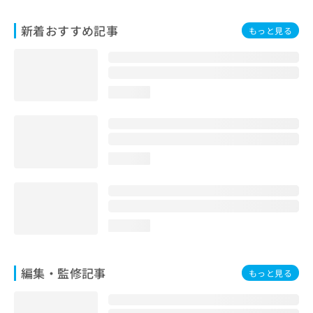
お
問
新着おすすめ記事
もっと見る
い
合
わ
せ
は
loading...
こ
ち
ら
loading...
loading...
編集・監修記事
もっと見る