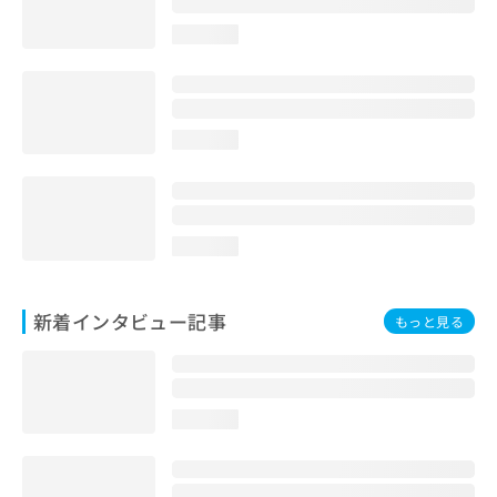
loading...
loading...
loading...
新着インタビュー記事
もっと見る
loading...