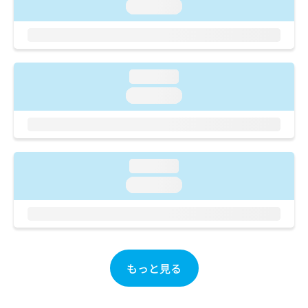
ご了
ら
loading...
み
承く
は
ださ
こ
無
い。
ち
料
ら
情
loading...
報
拡
掲
loading...
充
載
の
情
お
報
申
の
し
修
loading...
込
正
loading...
み
は
は
こ
こ
ち
ち
ら
ら
そ
もっと見る
の
他
の