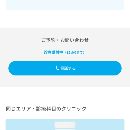
出
稿
クリ
資
稿
ニッ
の
料
クナ
の
お
の
ビサ
お
問
ご
イト
問
い
請
への
い
合
お問
求
合
合せ
わ
は
ご予約・お問い合わせ
フォ
わ
せ
こ
ーム
せ
は
ち
とな
診療受付中
（12:00まで）
は
こ
ら
りま
こ
ち
す。
ち
ら
クリ
電話する
無
ら
ニッ
料
クの
資
情
予
料
報
約・
の
症状
拡
のご
ご
充
相談
請
の
など
同じエリア・診療科目のクリニック
求
お
はで
は
申
きま
こ
せん
し
loading...
ので
ち
込