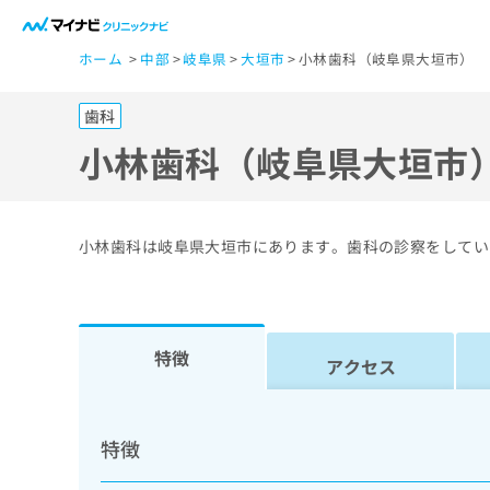
一
ホーム
中部
岐阜県
大垣市
小林歯科（岐阜県大垣市）
般
ユ
歯科
ー
ザ
小林歯科（岐阜県大垣市
ー
の
方
小林歯科は岐阜県大垣市にあります。歯科の診察をしてい
は
こ
ち
ら
特徴
アクセス
医
マ
療
イ
特徴
ナ
関
ビ