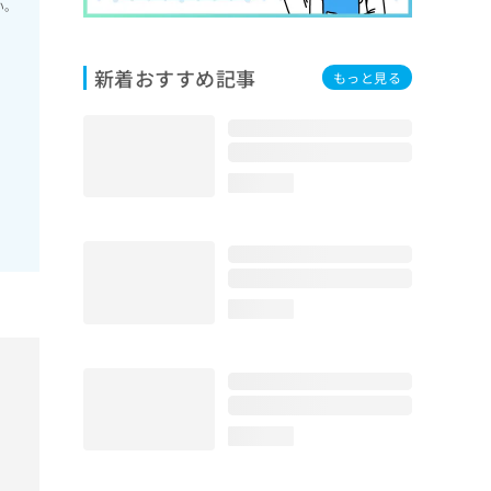
い。
新着おすすめ記事
もっと見る
loading...
loading...
loading...