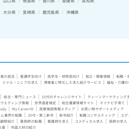
山口県
徳島県
香川県
愛媛県
高知県
大分県
宮崎県
鹿児島県
沖縄県
験者の就活
看護学生向け
医学生・研修医向け
独立・開業情報
転職・
ミドル・シニアの求人
障害者に特化した求人紹介サービス
福祉・介護の
総合・専門ニュース
10代のチャレンジサイト
ティーンマーケティング
ウエディング情報
世界遺産検定
総合農業情報サイト
マイナビ子育て
tudy
My CareerID
医療施設情報メディア
お買い物サポートメディア
ーム業界の転職
20代・第二新卒
新卒紹介
転職コンサルティング
エグ
顧問紹介
薬剤師の転職
看護師の求人
コメディカル求人
医師の求人
支援
外国人材の紹介