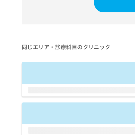
せ
こち
ち
らは
は
マイ
こ
ら
ナビ
ち
クリ
ら
ニッ
クナ
広
ビサ
広
資
イト
告
同じエリア・診療科目のクリニック
告
への
料
出
出
お問
の
稿
合せ
稿
ご
の
フォ
の
請
お
ーム
お
求
問
とな
問
りま
は
い
い
す。
こ
合
合
クリ
ち
わ
ニッ
わ
ら
せ
クの
せ
は
予
は
約・
こ
こ
無
症状
ち
ち
のご
料
ら
相談
ら
情
など
報
はで