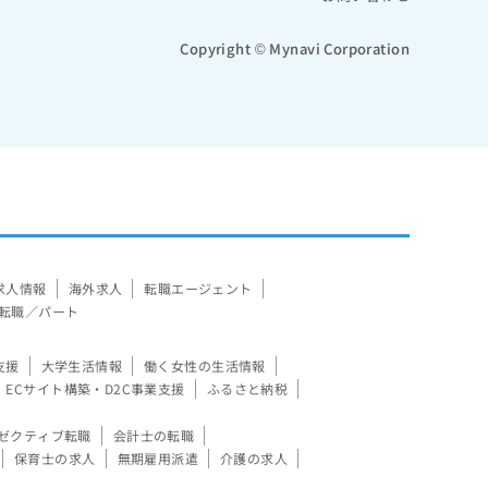
Copyright © Mynavi Corporation
求人情報
海外求人
転職エージェント
転職／パート
支援
大学生活情報
働く女性の生活情報
ECサイト構築・D2C事業支援
ふるさと納税
ゼクティブ転職
会計士の転職
保育士の求人
無期雇用派遣
介護の求人