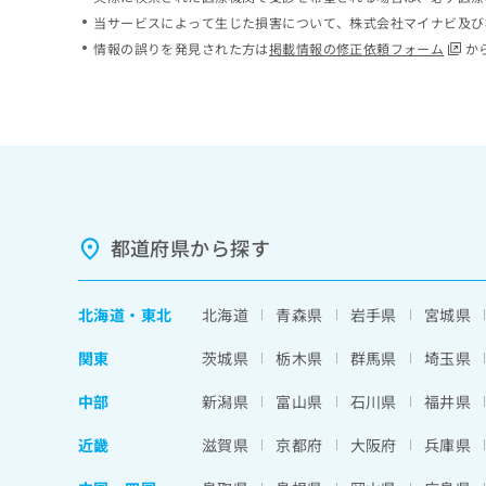
ち
み
当サービスによって生じた損害について、株式会社マイナビ及び
ら
は
情報の誤りを発見された方は
掲載情報の修正依頼フォーム
か
こ
ち
そ
ら
の
他
の
お
問
い
都道府県から探す
合
わ
せ
北海道
・
東北
北海道
青森県
岩手県
宮城県
は
こ
関東
茨城県
栃木県
群馬県
埼玉県
ち
ら
中部
新潟県
富山県
石川県
福井県
近畿
滋賀県
京都府
大阪府
兵庫県