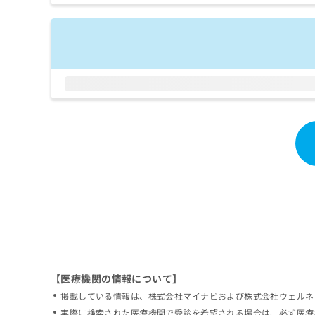
拡
資
きま
充
料
せん
の
ので
の
ご了
お
ご
承く
申
請
ださ
し
求
い。
込
は
み
こ
は
ち
こ
ら
ち
ら
無
料
掲
情
載
報
情
拡
報
充
の
の
修
お
【医療機関の情報について】
正
申
掲載している情報は、株式会社マイナビおよび株式会社ウェルネ
は
し
こ
実際に検索された医療機関で受診を希望される場合は、必ず医療
込