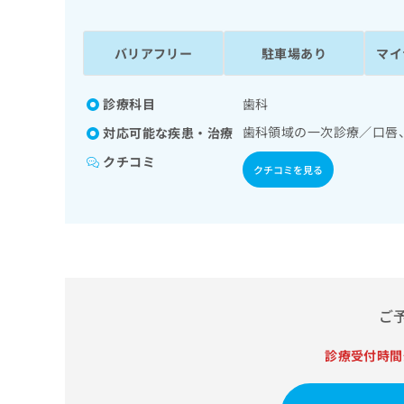
係
ク
者
リ
の
ニ
バリアフリー
駐車場あり
マイ
ッ
方
ク
は
ナ
診療科目
歯科
こ
ビ
歯科領域の一次診療／口唇
対応可能な疾患・治療
ち
に
関
ら
クチコミ
クチコミを見る
す
る
お
広
広
問
告
告
い
出
代
合
稿
わ
理
の
せ
店
ご
お
は
の
問
こ
い
診療受付時間
方
ち
合
ら
は
わ
こ