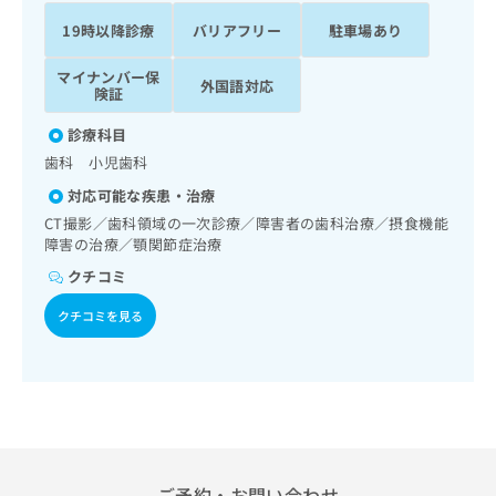
ッ
は
19時以降診療
バリアフリー
駐車場あり
ク
こ
ナ
ち
マイナンバー保
ビ
外国語対応
ら
険証
に
関
広
診療科目
す
広
告
歯科 小児歯科
る
告
代
お
出
対応可能な疾患・治療
理
問
稿
CT撮影／歯科領域の一次診療／障害者の歯科治療／摂食機能
店
い
の
障害の治療／顎関節症治療
合
の
お
クチコミ
わ
方
問
せ
い
は
クチコミを見る
は
合
こ
こ
わ
ち
ち
せ
ら
ら
は
こ
こち
ち
広
らは
広
ら
告
マイ
告
出
ナビ
ご予約・お問い合わせ