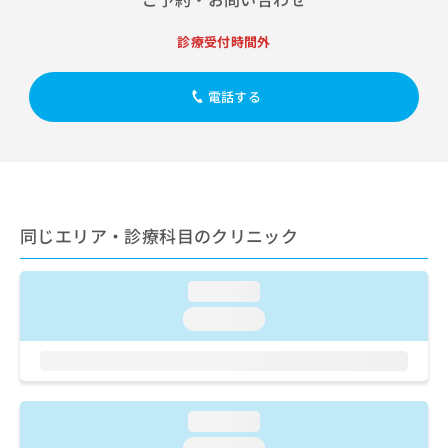
出
稿
クリ
資
稿
ニッ
の
料
診療受付時間外
クナ
の
お
の
ビサ
お
問
ご
イト
問
い
請
への
電話する
い
合
お問
求
合
合せ
わ
は
フォ
わ
せ
こ
ーム
せ
は
ち
とな
は
こ
ら
りま
こ
ち
す。
ち
ら
クリ
同じエリア・診療科目のクリニック
無
ら
ニッ
料
クの
資
情
予
loading...
料
報
約・
の
症状
拡
loading...
のご
ご
充
相談
請
の
など
求
お
はで
は
申
きま
こ
せん
し
loading...
ので
ち
込