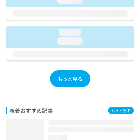
loading...
ご了
ら
み
承く
は
ださ
こ
無
い。
ち
料
ら
情
loading...
報
loading...
拡
掲
充
載
の
情
お
報
申
の
し
修
もっと見る
込
正
み
は
は
こ
こ
ち
ち
ら
新着おすすめ記事
ら
もっと見る
そ
の
他
の
loading...