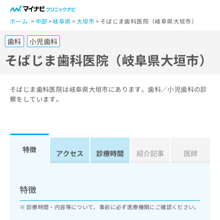
一
般
ホーム
中部
岐阜県
大垣市
そばじま歯科医院（岐阜県大垣市）
ユ
歯科
小児歯科
ー
ザ
そばじま歯科医院（岐阜県大垣市）
ー
の
方
そばじま歯科医院は岐阜県大垣市にあります。歯科／小児歯科の診
は
察をしています。
こ
ち
ら
特徴
医
アクセス
診療時間
紹介記事
医師
マ
療
イ
関
ナ
係
ビ
特徴
者
ク
の
リ
診療時間・内容等について、事前に必ず医療機関にご確認ください。
方
ニ