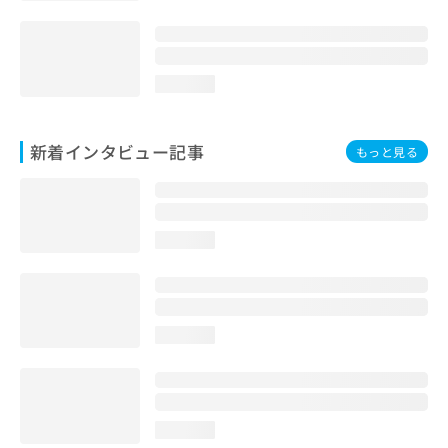
loading...
新着インタビュー記事
もっと見る
loading...
loading...
loading...