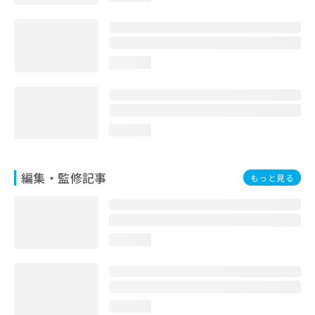
お
問
い
合
loading...
わ
せ
は
こ
ち
loading...
ら
編集・監修記事
もっと見る
loading...
loading...