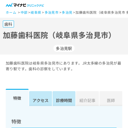
一
般
ホーム
中部
岐阜県
多治見市
多治見
加藤歯科医院（岐阜県多治見市 
ユ
歯科
ー
ザ
加藤歯科医院（岐阜県多治見市）
ー
の
多治見駅
方
は
こ
加藤歯科医院は岐阜県多治見市にあります。JR太多線の多治見が最
寄り駅です。歯科の診察をしています。
ち
ら
医
マ
療
イ
特徴
アクセス
診療時間
紹介記事
医師
関
ナ
係
ビ
者
ク
の
リ
特徴
方
ニ