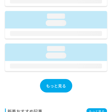
ご了
ら
み
承く
は
ださ
こ
無
い。
loading...
ち
料
ら
loading...
情
報
拡
掲
充
載
の
情
お
loading...
報
申
の
loading...
し
修
込
正
み
は
は
こ
こ
ち
ち
ら
もっと見る
ら
そ
の
他
の
新着おすすめ記事
もっと見る