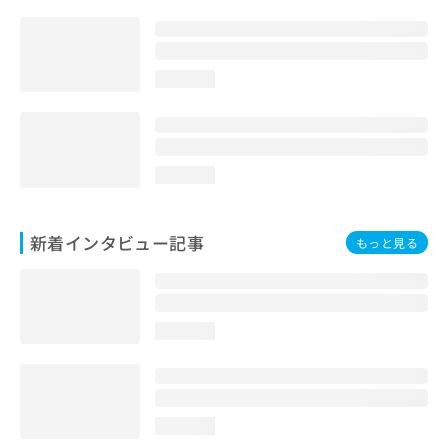
loading...
loading...
新着インタビュー記事
もっと見る
loading...
loading...