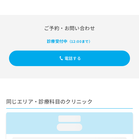
出
稿
クリ
資
稿
ニッ
の
料
クナ
の
お
の
ビサ
お
問
ご
イト
問
ご予約・お問い合わせ
い
請
への
い
合
お問
求
合
合せ
わ
は
診療受付中
（12:00まで）
フォ
わ
せ
こ
ーム
せ
は
ち
とな
は
電話する
こ
ら
りま
こ
ち
す。
ち
ら
クリ
無
ら
ニッ
料
クの
資
情
予
料
報
約・
の
症状
拡
同じエリア・診療科目のクリニック
のご
ご
充
相談
請
の
など
求
お
loading...
はで
は
申
きま
loading...
こ
せん
し
ので
ち
込