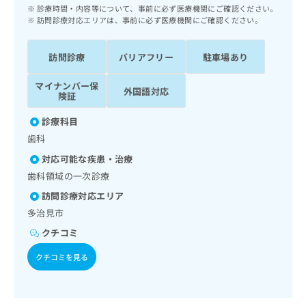
ッ
は
診療時間・内容等について、事前に必ず医療機関にご確認ください。
ク
訪問診療対応エリアは、事前に必ず医療機関にご確認ください。
こ
ナ
ち
ビ
ら
訪問診療
バリアフリー
駐車場あり
に
関
広
マイナンバー保
す
外国語対応
広
険証
告
る
告
代
お
出
診療科目
理
問
稿
歯科
店
い
の
合
の
対応可能な疾患・治療
お
わ
方
問
歯科領域の一次診療
せ
い
は
訪問診療対応エリア
は
合
こ
こ
多治見市
わ
ち
ち
せ
クチコミ
ら
ら
は
こ
クチコミを見る
こち
ち
広
らは
広
ら
告
マイ
告
出
ナビ