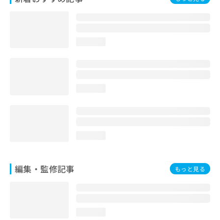
お
問
い
合
loading...
わ
せ
は
こ
ち
loading...
ら
loading...
編集・監修記事
もっと見る
loading...