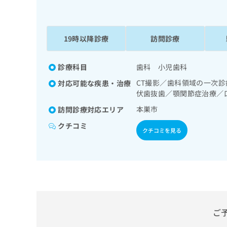
係
ク
者
リ
の
ニ
ッ
19時以降診療
訪問診療
方
ク
は
ナ
こ
診療科目
歯科 小児歯科
ビ
ち
に
CT撮影／歯科領域の一次
対応可能な疾患・治療
関
ら
伏歯抜歯／顎関節症治療／
す
る
本巣市
訪問診療対応エリア
お
広
クチコミ
広
問
クチコミを見る
告
告
い
出
代
合
稿
わ
理
の
せ
店
お
は
の
問
こ
い
方
ち
合
ら
ご
は
わ
こ