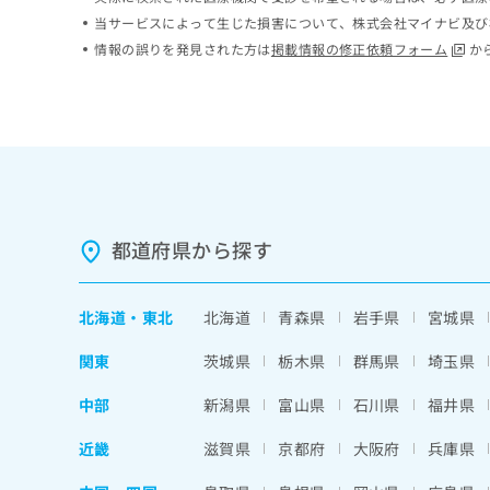
ち
み
当サービスによって生じた損害について、株式会社マイナビ及び
ら
は
情報の誤りを発見された方は
掲載情報の修正依頼フォーム
か
こ
ち
そ
ら
の
他
の
お
問
い
都道府県から探す
合
わ
せ
北海道
・
東北
北海道
青森県
岩手県
宮城県
は
こ
関東
茨城県
栃木県
群馬県
埼玉県
ち
ら
中部
新潟県
富山県
石川県
福井県
近畿
滋賀県
京都府
大阪府
兵庫県