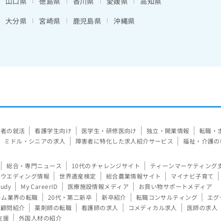
山口県
徳島県
香川県
愛媛県
高知県
大分県
宮崎県
鹿児島県
沖縄県
験者の就活
看護学生向け
医学生・研修医向け
独立・開業情報
転職・
ミドル・シニアの求人
障害者に特化した求人紹介サービス
福祉・介護の
総合・専門ニュース
10代のチャレンジサイト
ティーンマーケティング
ウエディング情報
世界遺産検定
総合農業情報サイト
マイナビ子育て
tudy
My CareerID
医療施設情報メディア
お買い物サポートメディア
ーム業界の転職
20代・第二新卒
新卒紹介
転職コンサルティング
エグ
顧問紹介
薬剤師の転職
看護師の求人
コメディカル求人
医師の求人
支援
外国人材の紹介