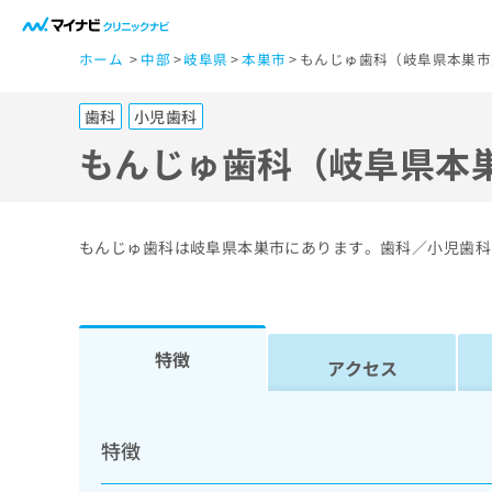
一
ホーム
中部
岐阜県
本巣市
もんじゅ歯科（岐阜県本巣市
般
ユ
歯科
小児歯科
ー
ザ
もんじゅ歯科（岐阜県本
ー
の
方
もんじゅ歯科は岐阜県本巣市にあります。歯科／小児歯科
は
こ
ち
ら
特徴
アクセス
医
マ
療
イ
特徴
ナ
関
ビ