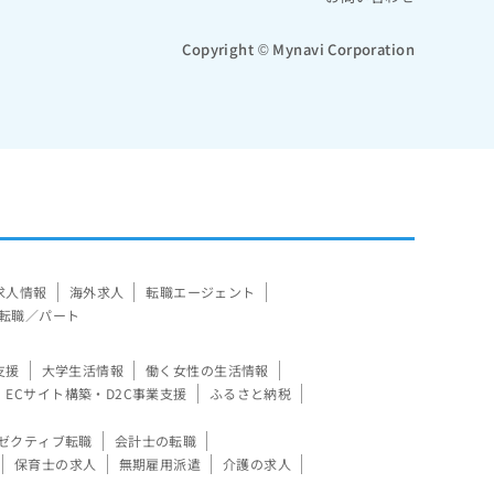
Copyright © Mynavi Corporation
求人情報
海外求人
転職エージェント
転職／パート
支援
大学生活情報
働く女性の生活情報
ECサイト構築・D2C事業支援
ふるさと納税
ゼクティブ転職
会計士の転職
保育士の求人
無期雇用派遣
介護の求人