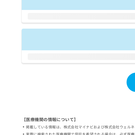
拡
資
きま
充
料
せん
の
ので
の
ご了
お
ご
承く
申
請
ださ
し
求
い。
込
は
み
こ
は
ち
こ
ら
ち
ら
無
料
掲
情
載
報
情
拡
報
充
の
の
修
お
【医療機関の情報について】
正
申
掲載している情報は、株式会社マイナビおよび株式会社ウェルネ
は
し
こ
実際に検索された医療機関で受診を希望される場合は、必ず医療
込