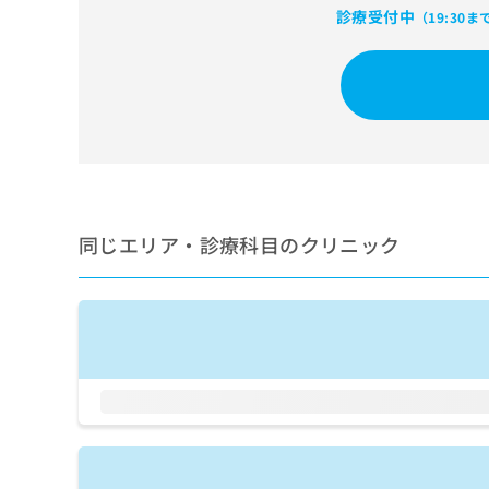
せ
こち
診療受付中
（19:30ま
ち
らは
は
マイ
こ
ら
ナビ
ち
クリ
ら
ニッ
クナ
広
ビサ
広
資
イト
告
告
への
料
出
出
お問
の
稿
合せ
稿
ご
の
フォ
の
請
同じエリア・診療科目のクリニック
お
ーム
お
求
問
とな
問
りま
は
い
い
す。
こ
合
合
クリ
ち
わ
ニッ
わ
ら
せ
クの
せ
は
予
は
約・
こ
こ
無
症状
ち
ち
のご
料
ら
相談
ら
情
など
報
はで