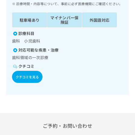
ッ
は
診療時間・内容等について、事前に必ず医療機関にご確認ください。
ク
こ
ナ
ち
マイナンバー保
駐車場あり
外国語対応
ビ
険証
ら
に
関
診療科目
広
す
広
歯科 小児歯科
告
る
告
代
対応可能な疾患・治療
お
出
理
問
歯科領域の一次診療
稿
店
い
の
クチコミ
合
の
お
わ
方
問
クチコミを見る
せ
い
は
は
合
こ
こ
わ
ち
ち
せ
ら
ら
は
こ
こち
ち
広
らは
広
ら
ご予約・お問い合わせ
告
マイ
告
出
ナビ