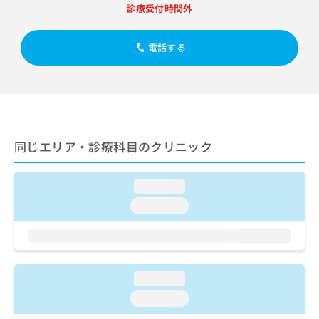
出
稿
クリ
資
診療受付時間外
稿
ニッ
の
料
クナ
の
お
の
ビサ
お
電話する
問
ご
イト
問
い
請
への
い
合
お問
求
合
合せ
わ
は
フォ
わ
せ
こ
ーム
せ
は
ち
とな
は
こ
ら
りま
同じエリア・診療科目のクリニック
こ
ち
す。
ち
ら
クリ
無
ら
ニッ
料
loading...
クの
資
情
予
loading...
料
報
約・
の
症状
拡
のご
ご
充
相談
請
の
など
求
お
はで
loading...
は
申
きま
こ
せん
し
loading...
ので
ち
込