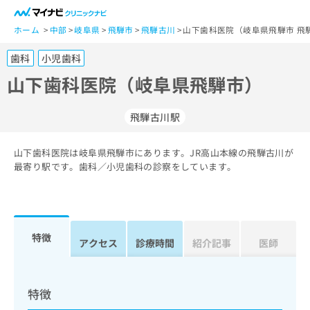
一
般
ホーム
中部
岐阜県
飛騨市
飛騨古川
山下歯科医院（岐阜県飛騨市 飛
ユ
歯科
小児歯科
ー
ザ
山下歯科医院（岐阜県飛騨市）
ー
の
飛騨古川駅
方
は
こ
山下歯科医院は岐阜県飛騨市にあります。JR高山本線の飛騨古川が
最寄り駅です。歯科／小児歯科の診察をしています。
ち
ら
医
マ
療
イ
特徴
アクセス
診療時間
紹介記事
医師
関
ナ
係
ビ
者
ク
の
リ
特徴
方
ニ