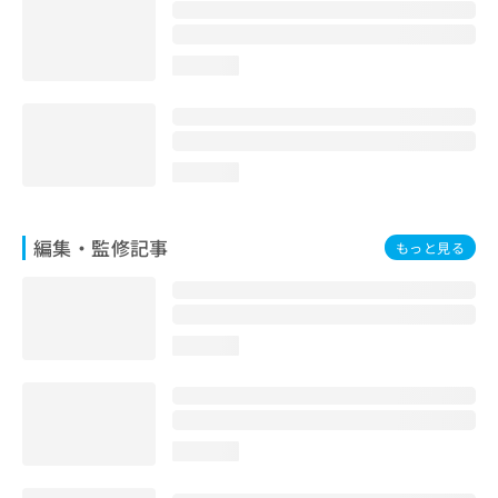
お
問
い
loading...
合
わ
せ
は
こ
loading...
ち
ら
編集・監修記事
もっと見る
loading...
loading...