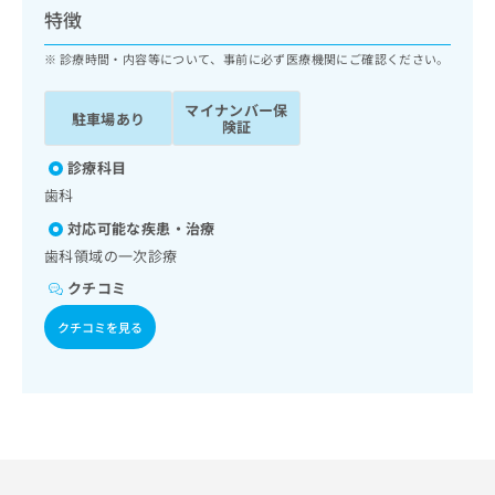
ッ
は
特徴
ク
こ
ナ
診療時間・内容等について、事前に必ず医療機関にご確認ください。
ち
ビ
ら
に
マイナンバー保
駐車場あり
関
険証
広
す
広
告
る
診療科目
告
代
お
出
歯科
理
問
稿
対応可能な疾患・治療
店
い
の
合
の
歯科領域の一次診療
お
わ
方
問
クチコミ
せ
い
は
は
合
クチコミを見る
こ
こ
わ
ち
ち
せ
ら
ら
は
こ
こち
ち
広
らは
広
ら
告
マイ
告
出
ナビ