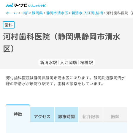
一
般
ホーム
中部
静岡県
静岡市清水区
新清水
,
入江岡
,
桜橋
河村歯科医院（
ユ
歯科
ー
ザ
河村歯科医院（静岡県静岡市清水
ー
区）
の
方
は
新清水駅
入江岡駅
桜橋駅
こ
ち
河村歯科医院は静岡県静岡市清水区にあります。静岡鉄道静岡清水
ら
線の新清水が最寄り駅です。歯科の診察をしています。
医
マ
療
イ
関
ナ
係
ビ
特徴
アクセス
診療時間
紹介記事
医師
者
ク
の
リ
方
ニ