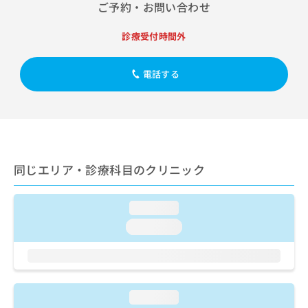
出
ご予約・お問い合わせ
稿
クリ
資
稿
ニッ
の
料
クナ
の
お
の
診療受付時間外
ビサ
お
問
ご
イト
問
い
請
への
い
電話する
合
お問
求
合
合せ
わ
は
フォ
わ
せ
こ
ーム
せ
は
ち
とな
は
こ
ら
りま
こ
ち
す。
ち
ら
クリ
無
同じエリア・診療科目のクリニック
ら
ニッ
料
クの
資
情
予
料
報
約・
loading...
の
症状
拡
loading...
のご
ご
充
相談
請
の
など
求
お
はで
は
申
きま
こ
せん
し
loading...
ので
ち
込