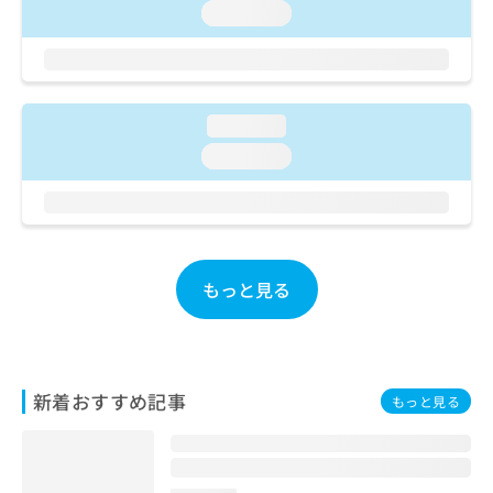
ご了
ら
み
loading...
承く
は
ださ
こ
無
い。
ち
料
ら
情
報
loading...
拡
掲
loading...
充
載
の
情
お
報
申
の
し
修
込
正
もっと見る
み
は
は
こ
こ
ち
ち
ら
ら
新着おすすめ記事
もっと見る
そ
の
他
の