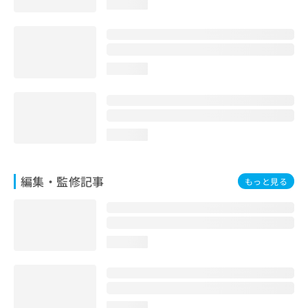
loading...
お
問
い
合
わ
loading...
せ
は
こ
ち
ら
loading...
編集・監修記事
もっと見る
loading...
loading...