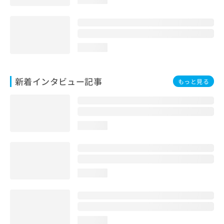
loading...
新着インタビュー記事
もっと見る
loading...
loading...
loading...