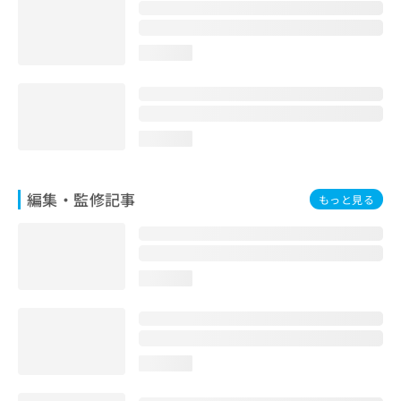
お
問
い
loading...
合
わ
せ
は
こ
loading...
ち
ら
編集・監修記事
もっと見る
loading...
loading...