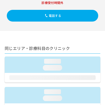
出
稿
クリ
資
診療受付時間外
稿
ニッ
の
料
クナ
の
お
の
ビサ
お
電話する
問
ご
イト
問
い
請
への
い
合
お問
求
合
合せ
わ
は
フォ
わ
せ
こ
ーム
せ
は
ち
とな
は
こ
ら
りま
同じエリア・診療科目のクリニック
こ
ち
す。
ち
ら
クリ
無
ら
ニッ
料
loading...
クの
資
情
予
loading...
料
報
約・
の
症状
拡
のご
ご
充
相談
請
の
など
求
お
はで
loading...
は
申
きま
こ
せん
し
loading...
ので
ち
込