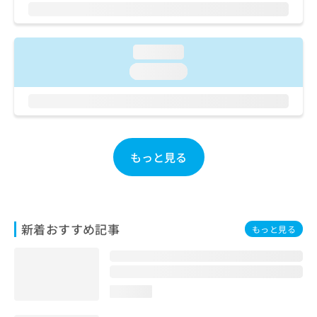
ご了
ら
み
承く
は
ださ
こ
無
い。
ち
料
loading...
ら
情
loading...
報
拡
掲
充
載
の
情
お
報
申
の
もっと見る
し
修
込
正
み
は
は
こ
こ
ち
新着おすすめ記事
もっと見る
ち
ら
ら
そ
の
loading...
他
の