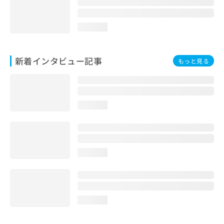
loading...
新着インタビュー記事
もっと見る
loading...
loading...
loading...