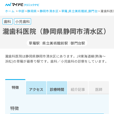
一
般
ホーム
中部
静岡県
静岡市清水区
草薙
,
県立美術館前
,
御門台
瀧歯科医
ユ
歯科
小児歯科
ー
ザ
瀧歯科医院（静岡県静岡市清水区）
ー
の
草薙駅
県立美術館前駅
御門台駅
方
は
こ
瀧歯科医院は静岡県静岡市清水区にあります。JR東海道線(熱海～
浜松)の草薙が最寄り駅です。歯科／小児歯科の診察をしています。
ち
ら
医
マ
療
イ
特徴
アクセス
診療時間
紹介記事
医師
関
ナ
係
ビ
者
ク
の
リ
特徴
方
ニ