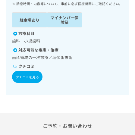
ッ
は
診療時間・内容等について、事前に必ず医療機関にご確認ください。
ク
こ
ナ
ち
マイナンバー保
駐車場あり
ビ
険証
ら
に
関
診療科目
広
す
広
歯科 小児歯科
告
る
告
代
対応可能な疾患・治療
お
出
理
問
歯科領域の一次診療／埋伏歯抜歯
稿
店
い
の
クチコミ
合
の
お
わ
方
問
クチコミを見る
せ
い
は
は
合
こ
こ
わ
ち
ち
せ
ら
ら
は
こ
こち
ち
広
らは
広
ら
ご予約・お問い合わせ
告
マイ
告
出
ナビ