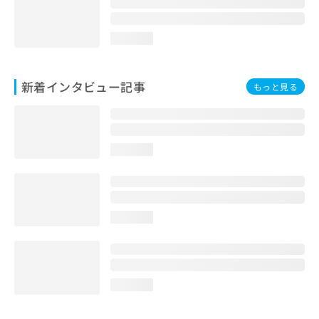
loading...
新着インタビュー記事
もっと見る
loading...
loading...
loading...