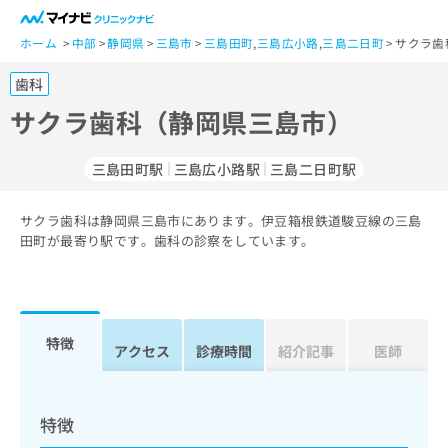
一
般
ホーム
中部
静岡県
三島市
三島田町
,
三島広小路
,
三島二日町
サクラ歯
ユ
歯科
ー
ザ
サクラ歯科（静岡県三島市）
ー
の
三島田町駅
三島広小路駅
三島二日町駅
方
は
こ
サクラ歯科は静岡県三島市にあります。伊豆箱根鉄道駿豆線の三島
田町が最寄り駅です。歯科の診察をしています。
ち
ら
医
マ
療
イ
特徴
アクセス
診療時間
紹介記事
医師
関
ナ
係
ビ
者
ク
の
リ
特徴
方
ニ