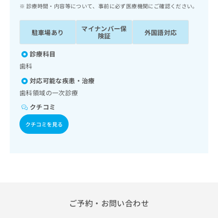
ッ
は
診療時間・内容等について、事前に必ず医療機関にご確認ください。
ク
こ
ナ
ち
マイナンバー保
駐車場あり
外国語対応
ビ
険証
ら
に
関
診療科目
広
す
広
歯科
告
る
告
代
対応可能な疾患・治療
お
出
理
問
歯科領域の一次診療
稿
店
い
の
クチコミ
合
の
お
わ
方
問
クチコミを見る
せ
い
は
は
合
こ
こ
わ
ち
ち
せ
ら
ら
は
こ
こち
ち
広
らは
広
ら
ご予約・お問い合わせ
告
マイ
告
出
ナビ