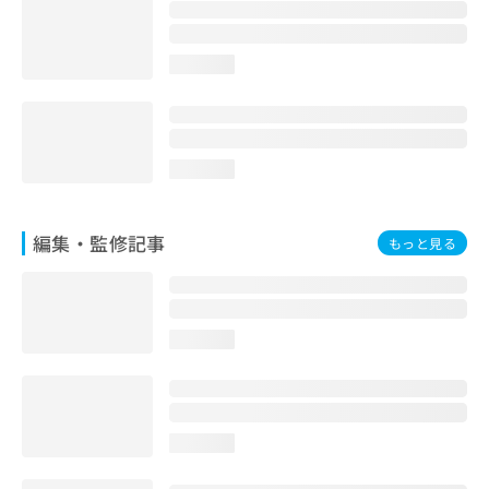
お
問
い
loading...
合
わ
せ
は
こ
loading...
ち
ら
編集・監修記事
もっと見る
loading...
loading...