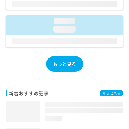
ご了
ら
み
承く
は
ださ
こ
無
い。
ち
料
loading...
ら
情
loading...
報
拡
掲
充
載
の
情
お
報
申
の
もっと見る
し
修
込
正
み
は
は
こ
こ
ち
新着おすすめ記事
もっと見る
ち
ら
ら
そ
の
loading...
他
の