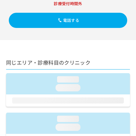
出
稿
クリ
資
診療受付時間外
稿
ニッ
の
料
クナ
の
お
の
ビサ
お
電話する
問
ご
イト
問
い
請
への
い
合
お問
求
合
合せ
わ
は
フォ
わ
せ
こ
ーム
せ
は
ち
とな
は
こ
ら
りま
同じエリア・診療科目のクリニック
こ
ち
す。
ち
ら
クリ
無
ら
ニッ
料
loading...
クの
資
情
予
loading...
料
報
約・
の
症状
拡
のご
ご
充
相談
請
の
など
求
お
はで
loading...
は
申
きま
こ
せん
し
loading...
ので
ち
込