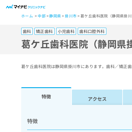
一
ホーム
中部
静岡県
掛川市
葛ケ丘歯科医院（静岡県掛川
般
ユ
歯科
矯正歯科
小児歯科
歯科口腔外科
ー
ザ
葛ケ丘歯科医院（静岡県
ー
の
方
葛ケ丘歯科医院は静岡県掛川市にあります。歯科／矯正歯
は
こ
ち
ら
特徴
アクセス
医
マ
療
イ
特徴
ナ
関
ビ