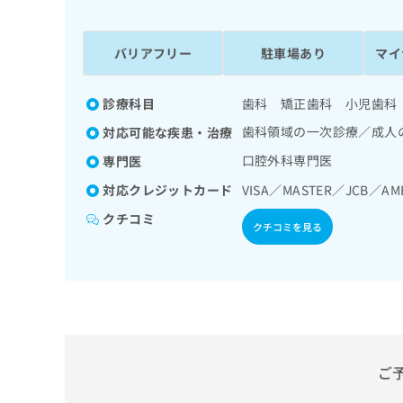
係
ク
者
リ
の
ニ
バリアフリー
駐車場あり
マイ
ッ
方
ク
は
ナ
診療科目
歯科 矯正歯科 小児歯科
こ
ビ
歯科領域の一次診療／成人
対応可能な疾患・治療
ち
に
関
ら
口腔外科専門医
専門医
す
対応クレジットカード
VISA／MASTER／JCB／AM
る
お
クチコミ
広
広
クチコミを見る
問
告
告
い
出
代
合
稿
わ
理
の
せ
店
お
は
の
問
こ
い
方
ち
ご
合
ら
は
わ
こ