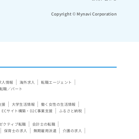
Copyright © Mynavi Corporation
求人情報
海外求人
転職エージェント
転職／パート
支援
大学生活情報
働く女性の生活情報
ECサイト構築・D2C事業支援
ふるさと納税
ゼクティブ転職
会計士の転職
保育士の求人
無期雇用派遣
介護の求人