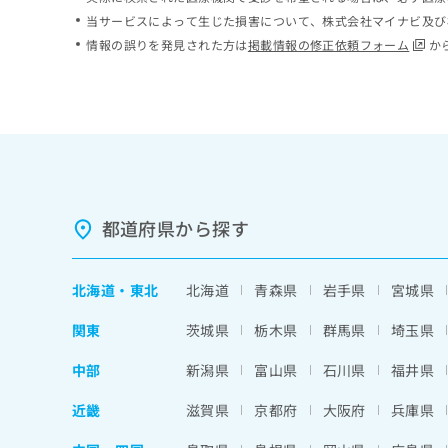
ち
み
当サービスによって生じた損害について、株式会社マイナビ及び
ら
は
情報の誤りを発見された方は
掲載情報の修正依頼フォーム
か
こ
ち
そ
ら
の
他
の
お
問
い
都道府県から探す
合
わ
せ
北海道
・
東北
北海道
青森県
岩手県
宮城県
は
こ
関東
茨城県
栃木県
群馬県
埼玉県
ち
ら
中部
新潟県
富山県
石川県
福井県
近畿
滋賀県
京都府
大阪府
兵庫県