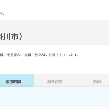
市）
掛川市）
科／小児歯科／歯科口腔外科の診察をしています。
診療時間
紹介記事
医師