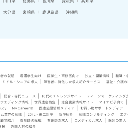
山口県
徳島県
香川県
愛媛県
高知県
大分県
宮崎県
鹿児島県
沖縄県
験者の就活
看護学生向け
医学生・研修医向け
独立・開業情報
転職・
ミドル・シニアの求人
障害者に特化した求人紹介サービス
福祉・介護の
総合・専門ニュース
10代のチャレンジサイト
ティーンマーケティング
ウエディング情報
世界遺産検定
総合農業情報サイト
マイナビ子育て
tudy
My CareerID
医療施設情報メディア
お買い物サポートメディア
ーム業界の転職
20代・第二新卒
新卒紹介
転職コンサルティング
エグ
顧問紹介
薬剤師の転職
看護師の求人
コメディカル求人
医師の求人
支援
外国人材の紹介