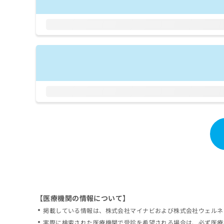
拡
資
きま
充
料
せん
の
ので
の
ご了
お
ご
承く
申
請
ださ
し
求
い。
込
は
み
こ
は
ち
こ
ら
ち
ら
無
料
掲
情
載
報
情
拡
報
充
の
の
修
お
【医療機関の情報について】
正
申
掲載している情報は、株式会社マイナビおよび株式会社ウェルネ
は
し
こ
実際に検索された医療機関で受診を希望される場合は、必ず医療
込