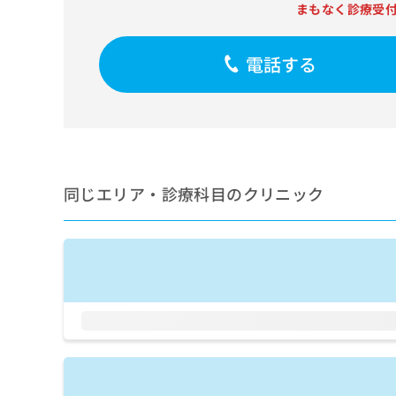
せ
こち
まもなく診療受
ち
らは
は
マイ
こ
ら
ナビ
ち
電話する
クリ
ら
ニッ
クナ
広
ビサ
広
資
イト
告
告
への
料
出
出
お問
の
稿
合せ
稿
ご
の
フォ
の
同じエリア・診療科目のクリニック
請
お
ーム
お
求
問
とな
問
りま
は
い
い
す。
こ
合
合
クリ
ち
わ
ニッ
わ
ら
せ
クの
せ
は
予
は
約・
こ
こ
無
症状
ち
ち
のご
料
ら
相談
ら
情
など
報
はで