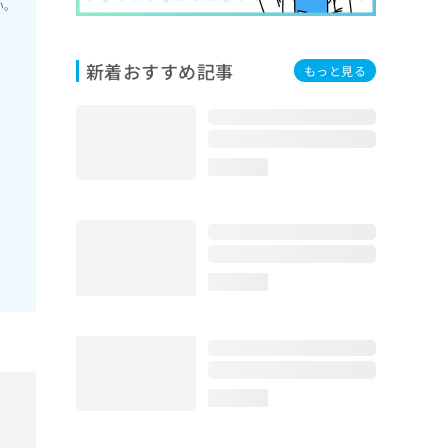
い。
新着おすすめ記事
もっと見る
loading...
loading...
loading...