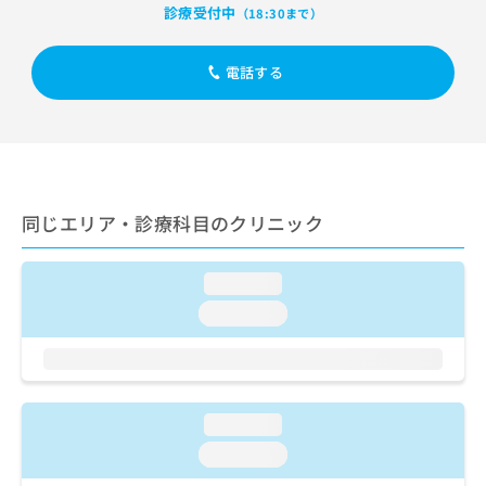
出
稿
クリ
資
診療受付中
（18:30まで）
稿
ニッ
の
料
クナ
の
お
の
ビサ
お
電話する
問
ご
イト
問
い
請
への
い
合
お問
求
合
合せ
わ
は
フォ
わ
せ
こ
ーム
せ
は
ち
とな
は
こ
ら
りま
同じエリア・診療科目のクリニック
こ
ち
す。
ち
ら
クリ
無
ら
ニッ
料
loading...
クの
資
情
予
loading...
料
報
約・
の
症状
拡
のご
ご
充
相談
請
の
など
求
お
はで
loading...
は
申
きま
こ
せん
し
loading...
ので
ち
込