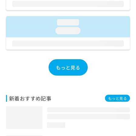
ご了
ら
み
承く
は
ださ
こ
無
い。
ち
料
loading...
ら
情
loading...
報
拡
掲
充
載
の
情
お
報
申
の
もっと見る
し
修
込
正
み
は
は
こ
こ
ち
新着おすすめ記事
もっと見る
ち
ら
ら
そ
の
loading...
他
の