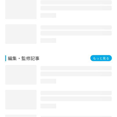
お
問
い
loading...
合
わ
せ
は
こ
loading...
ち
ら
編集・監修記事
もっと見る
loading...
loading...