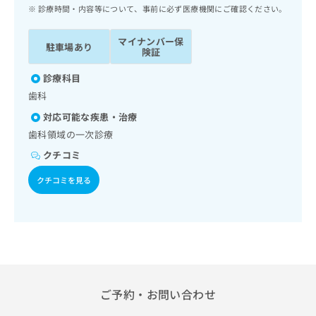
ッ
は
診療時間・内容等について、事前に必ず医療機関にご確認ください。
ク
こ
ナ
ち
マイナンバー保
駐車場あり
ビ
険証
ら
に
関
診療科目
広
す
広
歯科
告
る
告
代
対応可能な疾患・治療
お
出
理
問
歯科領域の一次診療
稿
店
い
の
クチコミ
合
の
お
わ
方
問
クチコミを見る
せ
い
は
は
合
こ
こ
わ
ち
ち
せ
ら
ら
は
こ
こち
ち
広
らは
広
ら
ご予約・お問い合わせ
告
マイ
告
出
ナビ