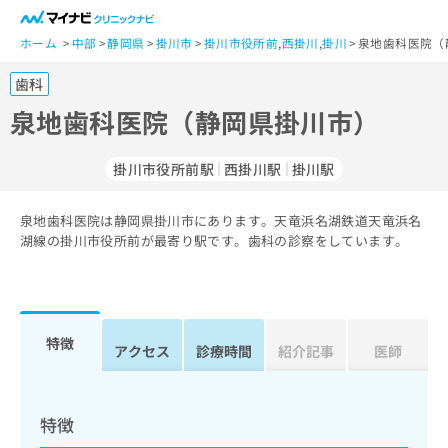
一
般
ホーム
中部
静岡県
掛川市
掛川市役所前
,
西掛川
,
掛川
泉地歯科医院（
ユ
歯科
ー
ザ
泉地歯科医院（静岡県掛川市）
ー
の
掛川市役所前駅
西掛川駅
掛川駅
方
は
こ
泉地歯科医院は静岡県掛川市にあります。天竜浜名湖鉄道天竜浜名
湖線の掛川市役所前が最寄り駅です。歯科の診察をしています。
ち
ら
医
マ
療
イ
特徴
アクセス
診療時間
紹介記事
医師
関
ナ
係
ビ
者
ク
の
リ
特徴
方
ニ