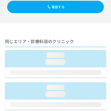
出
稿
クリ
資
稿
ニッ
電話する
の
料
クナ
の
お
の
ビサ
お
問
ご
イト
問
い
請
への
い
合
お問
求
合
合せ
わ
は
フォ
わ
せ
こ
ーム
同じエリア・診療科目のクリニック
せ
は
ち
とな
は
こ
ら
りま
こ
ち
す。
loading...
ち
ら
クリ
無
ら
ニッ
loading...
料
クの
資
情
予
料
報
約・
の
症状
拡
のご
ご
充
相談
loading...
請
の
など
求
お
loading...
はで
は
申
きま
こ
せん
し
ので
ち
込