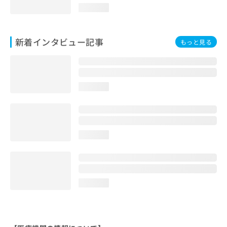
loading...
新着インタビュー記事
もっと見る
loading...
loading...
loading...