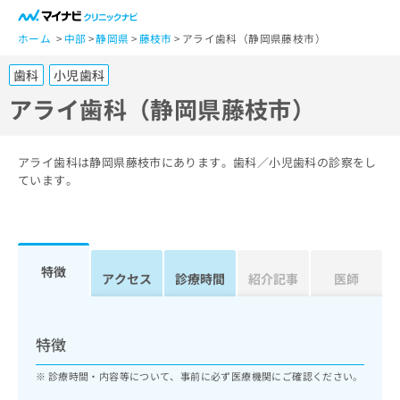
一
般
ホーム
中部
静岡県
藤枝市
アライ歯科（静岡県藤枝市）
ユ
歯科
小児歯科
ー
ザ
アライ歯科（静岡県藤枝市）
ー
の
方
アライ歯科は静岡県藤枝市にあります。歯科／小児歯科の診察をし
は
ています。
こ
ち
ら
特徴
医
アクセス
診療時間
紹介記事
医師
マ
療
イ
関
ナ
係
ビ
特徴
者
ク
の
リ
診療時間・内容等について、事前に必ず医療機関にご確認ください。
方
ニ