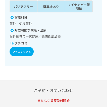
ッ
は
マイナンバー保
バリアフリー
駐車場あり
ク
こ
険証
ナ
ち
ビ
診療科目
ら
に
歯科 小児歯科
関
広
対応可能な疾患・治療
す
広
告
る
歯科領域の一次診療／顎関節症治療
告
代
お
出
クチコミ
理
問
稿
店
い
の
クチコミを見る
合
の
お
わ
方
問
せ
い
は
は
合
こ
こ
わ
ち
ち
せ
ら
ら
は
こ
ご予約・お問い合わせ
こち
ち
広
らは
広
ら
告
まもなく診療受付開始
マイ
告
出
ナビ