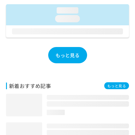
ご了
ら
み
承く
は
loading...
ださ
こ
無
い。
loading...
ち
料
ら
情
報
拡
掲
充
載
の
情
もっと見る
お
報
申
の
し
修
込
正
み
は
新着おすすめ記事
もっと見る
は
こ
こ
ち
ち
ら
ら
loading...
そ
の
他
の