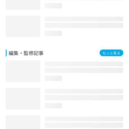
お
loading...
問
い
合
わ
せ
loading...
は
こ
ち
編集・監修記事
もっと見る
ら
loading...
loading...