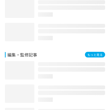
お
問
い
loading...
合
わ
せ
は
こ
loading...
ち
ら
編集・監修記事
もっと見る
loading...
loading...