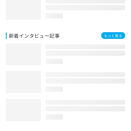
loading...
新着インタビュー記事
もっと見る
loading...
loading...
loading...