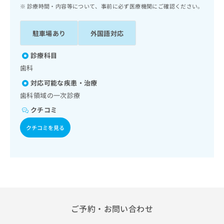
ッ
は
診療時間・内容等について、事前に必ず医療機関にご確認ください。
ク
こ
ナ
ち
駐車場あり
外国語対応
ビ
ら
に
関
診療科目
広
す
広
歯科
告
る
告
代
対応可能な疾患・治療
お
出
理
問
歯科領域の一次診療
稿
店
い
の
クチコミ
合
の
お
わ
方
問
クチコミを見る
せ
い
は
は
合
こ
こ
わ
ち
ち
せ
ら
ら
は
こ
こち
ち
広
らは
広
ら
ご予約・お問い合わせ
告
マイ
告
出
ナビ