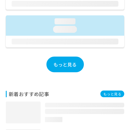
ご了
ら
み
承く
は
ださ
こ
無
い。
ち
料
loading...
ら
情
loading...
報
拡
掲
充
載
の
情
お
報
申
の
もっと見る
し
修
込
正
み
は
は
こ
こ
ち
新着おすすめ記事
もっと見る
ち
ら
ら
そ
の
loading...
他
の