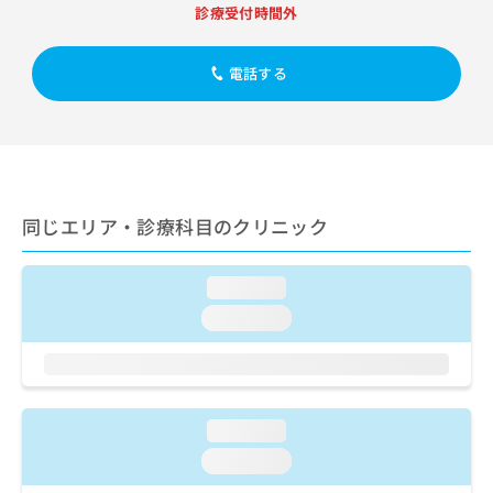
出
稿
クリ
資
診療受付時間外
稿
ニッ
の
料
クナ
の
お
の
ビサ
お
電話する
問
ご
イト
問
い
請
への
い
合
お問
求
合
合せ
わ
は
フォ
わ
せ
こ
ーム
せ
は
ち
とな
は
こ
ら
りま
同じエリア・診療科目のクリニック
こ
ち
す。
ち
ら
クリ
無
ら
ニッ
料
loading...
クの
資
情
予
loading...
料
報
約・
の
症状
拡
のご
ご
充
相談
請
の
など
求
お
はで
loading...
は
申
きま
こ
せん
し
loading...
ので
ち
込