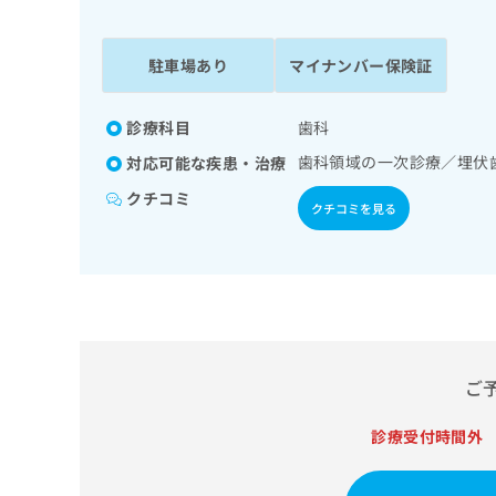
係
ク
者
リ
の
ニ
駐車場あり
マイナンバー保険証
ッ
方
ク
は
ナ
診療科目
歯科
こ
ビ
歯科領域の一次診療／埋伏
対応可能な疾患・治療
ち
に
関
ら
クチコミ
クチコミを見る
す
る
お
広
広
問
告
告
い
出
代
合
稿
わ
理
の
せ
店
ご
お
は
の
問
こ
い
診療受付時間外
方
ち
合
ら
は
わ
こ