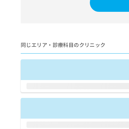
せ
こち
ち
らは
は
マイ
こ
ら
ナビ
ち
クリ
ら
ニッ
クナ
広
ビサ
広
資
イト
告
同じエリア・診療科目のクリニック
告
への
料
出
出
お問
の
稿
合せ
稿
ご
の
フォ
の
請
お
ーム
お
求
問
とな
問
りま
は
い
い
す。
こ
合
合
クリ
ち
わ
ニッ
わ
ら
せ
クの
せ
は
予
は
約・
こ
こ
無
症状
ち
ち
のご
料
ら
相談
ら
情
など
報
はで