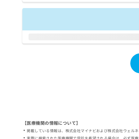
拡
資
きま
充
料
せん
の
ので
の
ご了
お
ご
承く
申
請
ださ
し
求
い。
込
は
み
こ
は
ち
こ
ら
ち
ら
無
料
掲
情
載
報
情
拡
報
充
の
の
修
お
【医療機関の情報について】
正
申
掲載している情報は、株式会社マイナビおよび株式会社ウェルネ
は
し
こ
実際に検索された医療機関で受診を希望される場合は、必ず医療
込