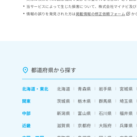
ち
み
当サービスによって生じた損害について、株式会社マイナビ及び
ら
は
情報の誤りを発見された方は
掲載情報の修正依頼フォーム
か
こ
ち
そ
ら
の
他
の
お
問
い
都道府県から探す
合
わ
せ
北海道
・
東北
北海道
青森県
岩手県
宮城県
は
こ
関東
茨城県
栃木県
群馬県
埼玉県
ち
ら
中部
新潟県
富山県
石川県
福井県
近畿
滋賀県
京都府
大阪府
兵庫県