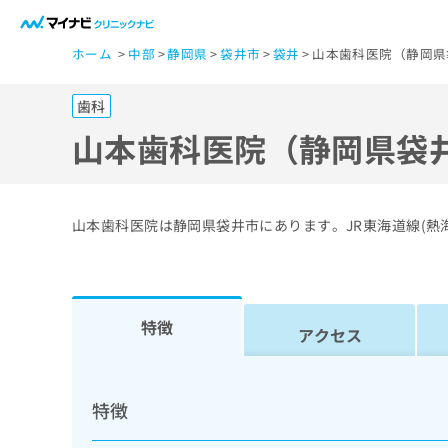
一
ホーム
中部
静岡県
袋井市
袋井
山本歯科医院（静岡県
般
ユ
歯科
ー
ザ
山本歯科医院（静岡県袋
ー
の
方
山本歯科医院は静岡県袋井市にあります。JR東海道線(熱
は
こ
ち
ら
特徴
アクセス
医
マ
療
イ
特徴
ナ
関
ビ