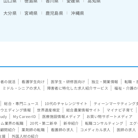
山口県
徳島県
香川県
愛媛県
高知県
大分県
宮崎県
鹿児島県
沖縄県
験者の就活
看護学生向け
医学生・研修医向け
独立・開業情報
転職・
ミドル・シニアの求人
障害者に特化した求人紹介サービス
福祉・介護の
総合・専門ニュース
10代のチャレンジサイト
ティーンマーケティング
ウエディング情報
世界遺産検定
総合農業情報サイト
マイナビ子育て
tudy
My CareerID
医療施設情報メディア
お買い物サポートメディア
ーム業界の転職
20代・第二新卒
新卒紹介
転職コンサルティング
エグ
顧問紹介
薬剤師の転職
看護師の求人
コメディカル求人
医師の求人
支援
外国人材の紹介