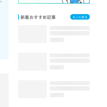
い。
新着おすすめ記事
もっと見る
loading...
loading...
loading...