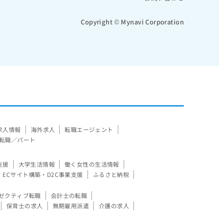
Copyright © Mynavi Corporation
求人情報
海外求人
転職エージェント
転職／パート
支援
大学生活情報
働く女性の生活情報
ECサイト構築・D2C事業支援
ふるさと納税
ゼクティブ転職
会計士の転職
保育士の求人
無期雇用派遣
介護の求人