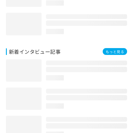
loading...
loading...
新着インタビュー記事
もっと見る
loading...
loading...