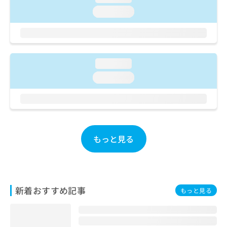
ご了
ら
み
承く
loading...
は
ださ
こ
無
い。
ち
料
ら
情
報
loading...
拡
掲
充
loading...
載
の
情
お
報
申
の
し
修
込
正
もっと見る
み
は
は
こ
こ
ち
ち
ら
ら
新着おすすめ記事
もっと見る
そ
の
他
の