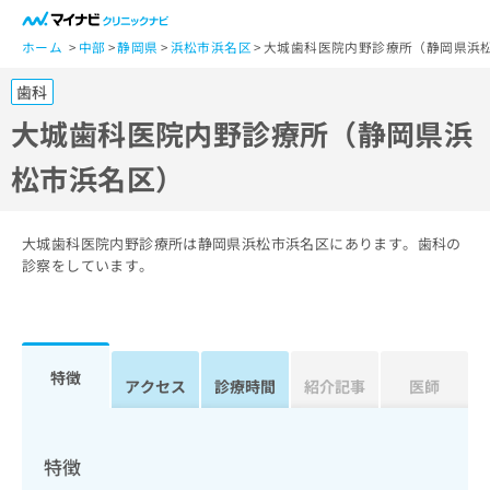
一
般
ホーム
中部
静岡県
浜松市浜名区
大城歯科医院内野診療所（静岡県浜
ユ
歯科
ー
ザ
大城歯科医院内野診療所（静岡県浜
ー
松市浜名区）
の
方
は
こ
大城歯科医院内野診療所は静岡県浜松市浜名区にあります。歯科の
ち
診察をしています。
ら
医
マ
療
イ
特徴
関
アクセス
診療時間
紹介記事
医師
ナ
係
ビ
者
ク
の
リ
特徴
方
ニ