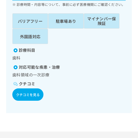
ッ
は
診療時間・内容等について、事前に必ず医療機関にご確認ください。
ク
こ
ナ
ち
マイナンバー保
バリアフリー
駐車場あり
ビ
険証
ら
に
関
外国語対応
広
す
広
告
る
告
診療科目
代
お
出
理
歯科
問
稿
店
い
の
対応可能な疾患・治療
合
の
お
歯科領域の一次診療
わ
方
問
せ
クチコミ
い
は
は
合
こ
クチコミを見る
こ
わ
ち
ち
せ
ら
ら
は
こ
こち
ち
広
らは
広
ら
告
マイ
告
出
ナビ