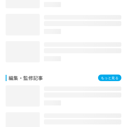
お
loading...
問
い
合
わ
loading...
せ
は
こ
ち
ら
loading...
編集・監修記事
もっと見る
loading...