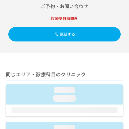
出
稿
クリ
資
ご予約・お問い合わせ
稿
ニッ
の
料
クナ
の
お
の
ビサ
診療受付時間外
お
問
ご
イト
問
い
請
への
い
合
お問
求
電話する
合
合せ
わ
は
フォ
わ
せ
こ
ーム
せ
は
ち
とな
は
こ
ら
りま
こ
ち
す。
ち
ら
クリ
無
ら
ニッ
同じエリア・診療科目のクリニック
料
クの
資
情
予
料
報
約・
loading...
の
症状
拡
のご
ご
充
loading...
相談
請
の
など
求
お
はで
は
申
きま
こ
せん
し
ので
ち
込
loading...