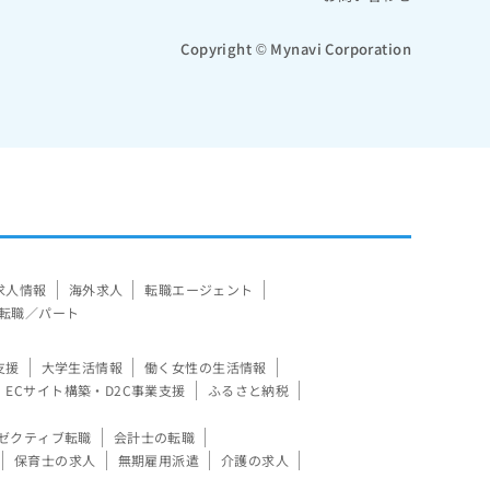
Copyright © Mynavi Corporation
求人情報
海外求人
転職エージェント
転職／パート
支援
大学生活情報
働く女性の生活情報
ECサイト構築・D2C事業支援
ふるさと納税
ゼクティブ転職
会計士の転職
保育士の求人
無期雇用派遣
介護の求人