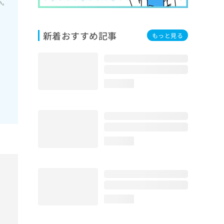
い。
新着おすすめ記事
もっと見る
loading...
loading...
loading...