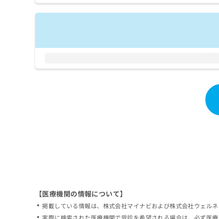
拡
資
きま
充
料
せん
の
ので
の
ご了
お
ご
承く
申
請
ださ
し
求
い。
込
は
み
こ
は
ち
こ
ら
ち
ら
無
料
掲
情
載
報
情
拡
報
充
の
の
修
お
【医療機関の情報について】
正
申
掲載している情報は、株式会社マイナビおよび株式会社ウェルネ
は
し
こ
実際に検索された医療機関で受診を希望される場合は、必ず医療
込