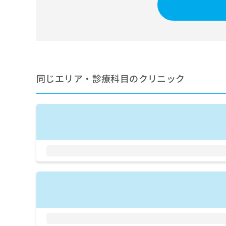
せ
こち
ち
らは
は
マイ
こ
ら
ナビ
ち
クリ
ら
ニッ
クナ
広
ビサ
広
資
イト
告
同じエリア・診療科目のクリニック
告
への
料
出
出
お問
の
稿
合せ
稿
ご
の
フォ
の
請
お
ーム
お
求
問
とな
問
りま
は
い
い
す。
こ
合
合
クリ
ち
わ
ニッ
わ
ら
せ
クの
せ
は
予
は
約・
こ
こ
無
症状
ち
ち
のご
料
ら
相談
ら
情
など
報
はで