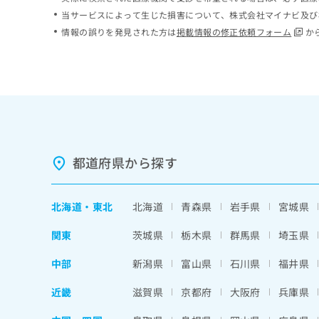
ち
み
当サービスによって生じた損害について、株式会社マイナビ及び
ら
は
情報の誤りを発見された方は
掲載情報の修正依頼フォーム
か
こ
ち
そ
ら
の
他
の
お
問
い
都道府県から探す
合
わ
せ
北海道
・
東北
北海道
青森県
岩手県
宮城県
は
こ
関東
茨城県
栃木県
群馬県
埼玉県
ち
ら
中部
新潟県
富山県
石川県
福井県
近畿
滋賀県
京都府
大阪府
兵庫県