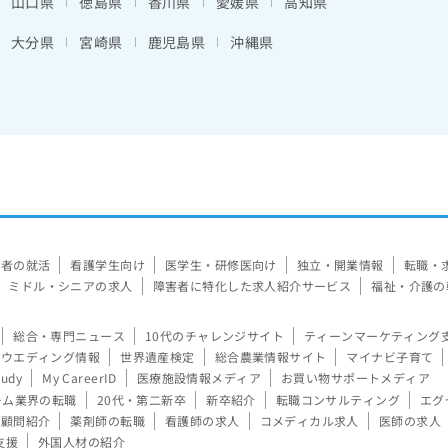
山口県
徳島県
香川県
愛媛県
高知県
大分県
宮崎県
鹿児島県
沖縄県
験者の就活
看護学生向け
医学生・研修医向け
独立・開業情報
転職・
ミドル・シニアの求人
障害者に特化した求人紹介サービス
福祉・介護の
総合・専門ニュース
10代のチャレンジサイト
ティーンマーケティング
ウエディング情報
世界遺産検定
総合農業情報サイト
マイナビ子育て
tudy
My CareerID
医療施設情報メディア
お買い物サポートメディア
ーム業界の転職
20代・第二新卒
新卒紹介
転職コンサルティング
エグ
顧問紹介
薬剤師の転職
看護師の求人
コメディカル求人
医師の求人
支援
外国人材の紹介