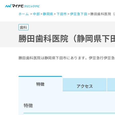
一
ホーム
中部
静岡県
下田市
伊豆急下田
勝田歯科医院（
般
ユ
歯科
ー
ザ
勝田歯科医院（静岡県下
ー
の
方
勝田歯科医院は静岡県下田市にあります。伊豆急行伊豆急
は
こ
ち
ら
特徴
アクセス
医
マ
療
イ
特徴
ナ
関
ビ