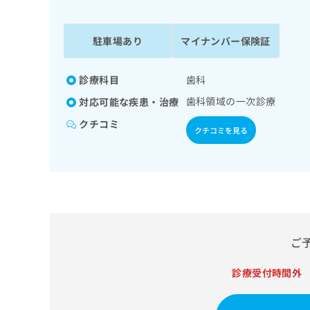
係
ク
者
リ
の
ニ
駐車場あり
マイナンバー保険証
ッ
方
ク
は
ナ
診療科目
歯科
こ
ビ
歯科領域の一次診療
対応可能な疾患・治療
ち
に
関
ら
クチコミ
クチコミを見る
す
る
お
広
広
問
告
告
い
出
代
合
稿
わ
理
の
せ
店
ご
お
は
の
問
こ
い
診療受付時間外
方
ち
合
ら
は
わ
こ