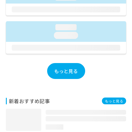
ご了
ら
み
承く
は
ださ
こ
無
い。
ち
料
ら
loading...
情
報
loading...
拡
掲
充
載
の
情
お
報
申
の
し
修
もっと見る
込
正
み
は
は
こ
こ
ち
ち
ら
新着おすすめ記事
もっと見る
ら
そ
の
他
loading...
の