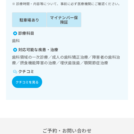
ッ
は
診療時間・内容等について、事前に必ず医療機関にご確認ください。
ク
こ
ナ
ち
マイナンバー保
駐車場あり
ビ
険証
ら
に
関
診療科目
広
す
広
歯科
告
る
告
代
対応可能な疾患・治療
お
出
理
問
歯科領域の一次診療／成人の歯科矯正治療／障害者の歯科治
稿
店
療／摂食機能障害の治療／埋伏歯抜歯／顎関節症治療
い
の
合
の
お
クチコミ
わ
方
問
せ
い
クチコミを見る
は
は
合
こ
こ
わ
ち
ち
せ
ら
ら
は
こ
こち
ち
広
らは
広
ら
告
マイ
告
ご予約・お問い合わせ
出
ナビ