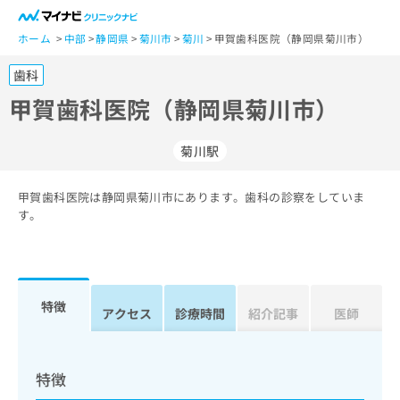
一
般
ホーム
中部
静岡県
菊川市
菊川
甲賀歯科医院（静岡県菊川市）
ユ
歯科
ー
ザ
甲賀歯科医院（静岡県菊川市）
ー
の
菊川駅
方
は
こ
甲賀歯科医院は静岡県菊川市にあります。歯科の診察をしていま
す。
ち
ら
医
マ
療
イ
特徴
アクセス
診療時間
紹介記事
医師
関
ナ
係
ビ
者
ク
の
リ
特徴
方
ニ