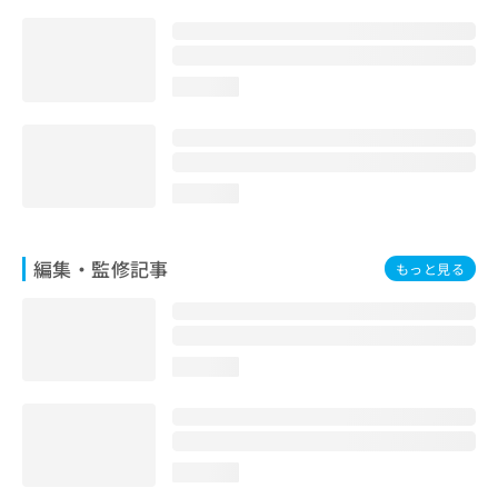
お
問
い
合
loading...
わ
せ
は
こ
ち
loading...
ら
編集・監修記事
もっと見る
loading...
loading...