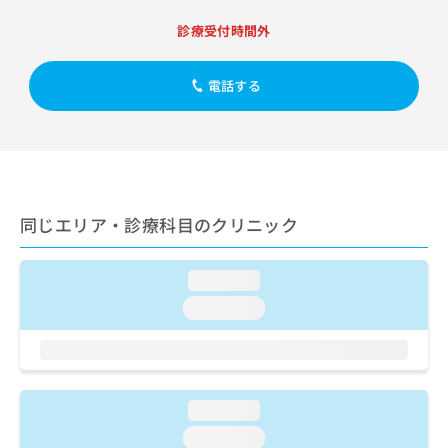
出
稿
クリ
資
稿
ニッ
の
診療受付時間外
料
クナ
の
お
の
ビサ
お
問
ご
イト
問
電話する
い
請
への
い
合
お問
求
合
合せ
わ
は
フォ
わ
せ
こ
ーム
せ
は
ち
とな
は
こ
ら
りま
こ
ち
す。
同じエリア・診療科目のクリニック
ち
ら
クリ
無
ら
ニッ
料
クの
資
情
loading...
予
料
報
約・
loading...
の
症状
拡
のご
ご
充
相談
請
の
など
求
お
はで
は
申
きま
loading...
こ
せん
し
ので
ち
込
loading...