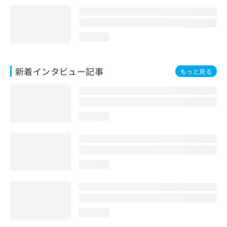
loading...
新着インタビュー記事
もっと見る
loading...
loading...
loading...