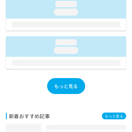
ご了
ら
み
loading...
承く
は
ださ
loading...
こ
無
い。
ち
料
ら
情
報
拡
掲
loading...
充
載
loading...
の
情
お
報
申
の
し
修
込
正
み
は
もっと見る
は
こ
こ
ち
ち
ら
ら
そ
新着おすすめ記事
もっと見る
の
他
の