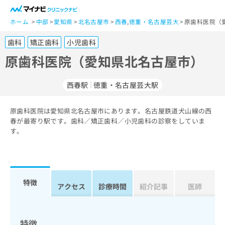
一
般
ホーム
中部
愛知県
北名古屋市
西春
,
徳重・名古屋芸大
原歯科医院（
ユ
歯科
矯正歯科
小児歯科
ー
ザ
原歯科医院（愛知県北名古屋市）
ー
の
西春駅
徳重・名古屋芸大駅
方
は
こ
原歯科医院は愛知県北名古屋市にあります。名古屋鉄道犬山線の西
春が最寄り駅です。歯科／矯正歯科／小児歯科の診察をしていま
ち
す。
ら
医
マ
療
イ
関
ナ
特徴
アクセス
診療時間
紹介記事
医師
係
ビ
者
ク
の
リ
方
ニ
特徴