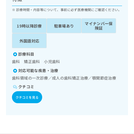
ッ
は
ク
診療時間・内容等について、事前に必ず医療機関にご確認ください。
こ
ナ
ち
ビ
ら
マイナンバー保
19時以降診療
駐車場あり
に
険証
関
広
す
広
外国語対応
告
る
告
代
お
出
診療科目
理
問
稿
歯科 矯正歯科 小児歯科
店
い
の
合
の
お
対応可能な疾患・治療
わ
方
問
歯科領域の一次診療／成人の歯科矯正治療／顎関節症治療
せ
い
は
クチコミ
は
合
こ
こ
わ
ち
クチコミを見る
ち
せ
ら
ら
は
こ
こち
ち
広
らは
広
ら
告
マイ
告
出
ナビ