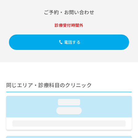
出
稿
クリ
資
稿
ニッ
の
料
ご予約・お問い合わせ
クナ
の
お
の
ビサ
お
問
ご
イト
診療受付時間外
問
い
請
への
い
合
お問
求
合
合せ
わ
は
電話する
フォ
わ
せ
こ
ーム
せ
は
ち
とな
は
こ
ら
りま
こ
ち
す。
ち
ら
クリ
無
ら
ニッ
料
クの
同じエリア・診療科目のクリニック
資
情
予
料
報
約・
の
症状
拡
loading...
のご
ご
充
相談
請
の
loading...
など
求
お
はで
は
申
きま
こ
せん
し
ので
ち
込