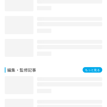
お
問
loading...
い
合
わ
せ
loading...
は
こ
ち
ら
loading...
編集・監修記事
もっと見る
loading...