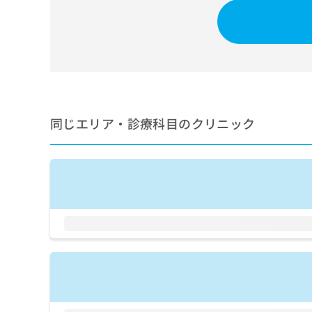
せ
こち
ち
らは
は
マイ
こ
ら
ナビ
ち
クリ
ら
ニッ
クナ
広
ビサ
広
資
イト
告
告
への
料
出
出
同じエリア・診療科目のクリニック
お問
の
稿
合せ
稿
ご
の
フォ
の
請
お
ーム
お
求
問
とな
問
りま
は
い
い
す。
こ
合
合
クリ
ち
わ
ニッ
わ
ら
せ
クの
せ
は
予
は
約・
こ
こ
無
症状
ち
ち
のご
料
ら
相談
ら
情
など
報
はで