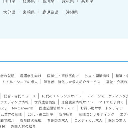
山口県
徳島県
香川県
愛媛県
高知県
大分県
宮崎県
鹿児島県
沖縄県
験者の就活
看護学生向け
医学生・研修医向け
独立・開業情報
転職・
ミドル・シニアの求人
障害者に特化した求人紹介サービス
福祉・介護の
総合・専門ニュース
10代のチャレンジサイト
ティーンマーケティング
ウエディング情報
世界遺産検定
総合農業情報サイト
マイナビ子育て
tudy
My CareerID
医療施設情報メディア
お買い物サポートメディア
ーム業界の転職
20代・第二新卒
新卒紹介
転職コンサルティング
エグ
顧問紹介
薬剤師の転職
看護師の求人
コメディカル求人
医師の求人
支援
外国人材の紹介