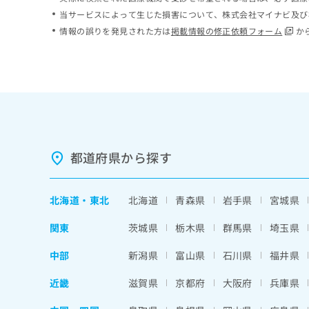
ち
み
当サービスによって生じた損害について、株式会社マイナビ及び
ら
は
情報の誤りを発見された方は
掲載情報の修正依頼フォーム
か
こ
ち
そ
ら
の
他
の
お
問
い
都道府県から探す
合
わ
せ
北海道
・
東北
北海道
青森県
岩手県
宮城県
は
こ
関東
茨城県
栃木県
群馬県
埼玉県
ち
ら
中部
新潟県
富山県
石川県
福井県
近畿
滋賀県
京都府
大阪府
兵庫県