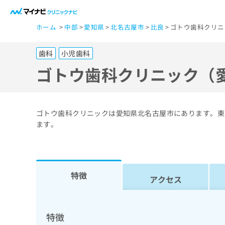
一
ホーム
中部
愛知県
北名古屋市
比良
ゴトウ歯科クリニ
般
ユ
歯科
小児歯科
ー
ザ
ゴトウ歯科クリニック（
ー
の
方
ゴトウ歯科クリニックは愛知県北名古屋市にあります。東
は
ます。
こ
ち
ら
特徴
アクセス
医
マ
療
イ
ナ
関
特徴
ビ