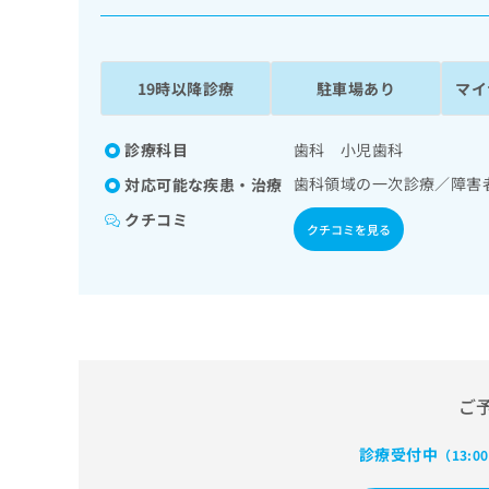
係
ク
者
リ
の
ニ
ッ
方
19時以降診療
駐車場あり
マイ
ク
は
ナ
こ
ビ
診療科目
歯科 小児歯科
ち
に
歯科領域の一次診療／障害
対応可能な疾患・治療
関
ら
す
クチコミ
クチコミを見る
る
お
広
広
問
告
告
い
出
代
合
稿
わ
理
の
せ
店
お
は
の
ご
問
こ
い
方
ち
合
ら
診療受付中
（13:0
は
わ
こ