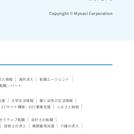
Copyright © Mynavi Corporation
求人情報
海外求人
転職エージェント
転職／パート
支援
大学生活情報
働く女性の生活情報
ECサイト構築・D2C事業支援
ふるさと納税
ゼクティブ転職
会計士の転職
保育士の求人
無期雇用派遣
介護の求人