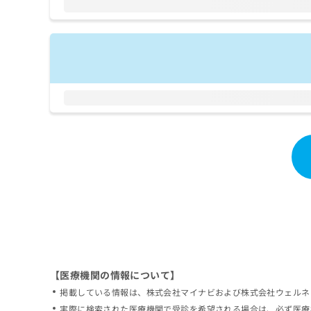
拡
資
きま
充
料
せん
の
ので
の
ご了
お
ご
承く
申
請
ださ
し
求
い。
込
は
み
こ
は
ち
こ
ら
ち
ら
無
料
掲
情
載
報
情
拡
報
充
の
の
修
お
【医療機関の情報について】
正
申
掲載している情報は、株式会社マイナビおよび株式会社ウェルネ
は
し
こ
実際に検索された医療機関で受診を希望される場合は、必ず医療
込