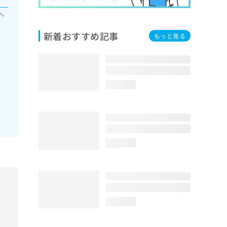
い。
新着おすすめ記事
もっと見る
loading...
loading...
loading...